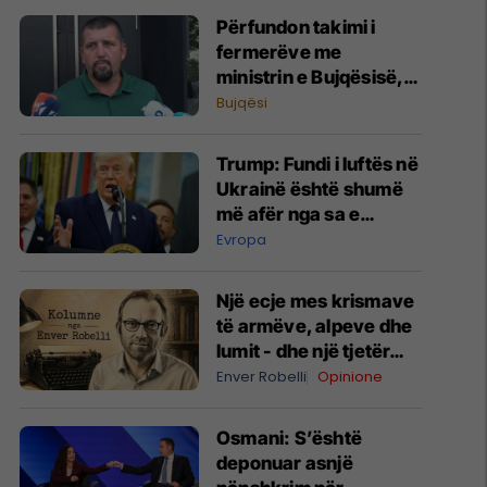
​Përfundon takimi i
fermerëve me
ministrin e Bujqësisë,
Krasniqi: Nga sonte
Bujqësi
“Vita” rifillon
grumbullimin e
Trump: Fundi i luftës në
qumështit
Ukrainë është shumë
më afër nga sa e
mendojnë njerëzit
Evropa
Një ecje mes krismave
të armëve, alpeve dhe
lumit - dhe një tjetër…
Enver Robelli
Opinione
​Osmani: S’është
deponuar asnjë