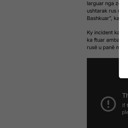
larguar nga zona
ushtarak rus nuk 
Bashkuar”, ka thë
Ky incident ka n
ka ftuar ambasado
rusë u panë mbi 