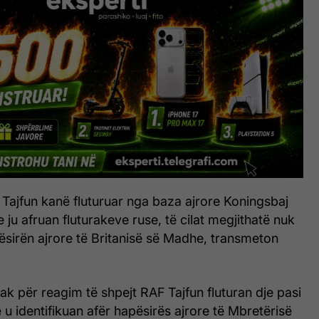
t Tajfun kanë fluturuar nga baza ajrore Koningsbaj
 ju afruan fluturakeve ruse, të cilat megjithatë nuk
pësirën ajrore të Britanisë së Madhe, transmeton
rak për reagim të shpejt RAF Tajfun fluturan dje pasi
e u identifikuan afër hapësirës ajrore të Mbretërisë