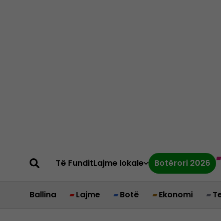
Të Fundit
Lajme lokale
Botërori 2026
Ballina
Lajme
Botë
Ekonomi
T