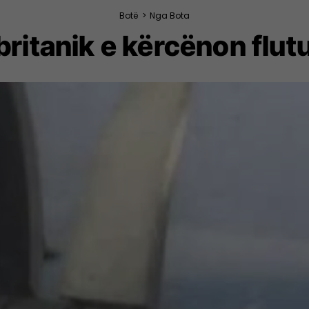
Botë
>
Nga Bota
britanik e kërcënon flu