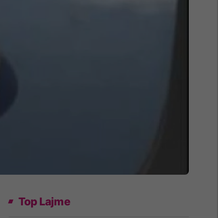
Top Lajme