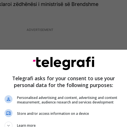
laroi zëdhënësi i ministrisë së Brendshme
Telegrafi asks for your consent to use your
personal data for the following purposes:
Personalised advertising and content, advertising and content
measurement, audience research and services development
Store and/or access information on a device
it i kanë përcjellë fluturaket ruse derisa janë
Learn more