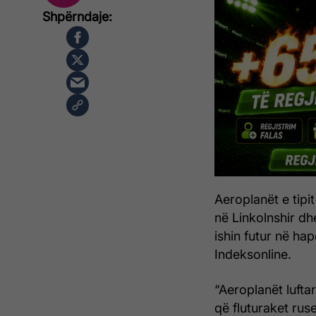
Aeroplanët e tipi
në Linkolnshir dhe
ishin futur në ha
Indeksonline.
“Aeroplanët lufta
që fluturaket rus