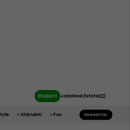
Eksperti
Jobs
Real Estate
style
Shëndeti
Fun
Newsletter