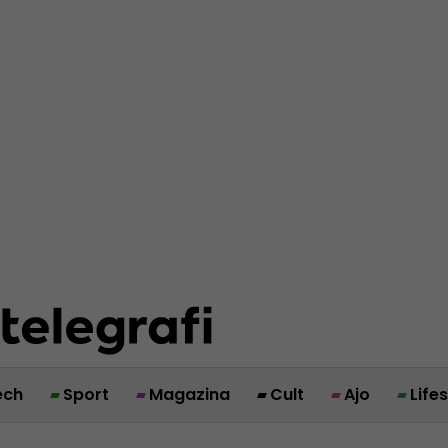
ech
Sport
Magazina
Cult
Ajo
Life