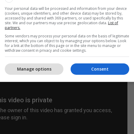
 e interesit tonë. Në asnjë moment aeroplanët
Your personal data will be processed and information from your device
kanë hyrë në hapësirën ajrore të Mbretërisë së
(cookies, unique identifiers, and other device data) may be stored by,
accessed by and shared with 369 partners, or used specifically by this
në ai.
site. We and our partners may use precise geolocation data.
List of
partners.
dodhur vetëm disa javë pasi që Britania e Madhe e
Some vendors may process your personal data on the basis of legitimate
interest, which you can object to by managing your options below. Look
rin rus në Forin Ofis, pasi që dy aeroplanë luftarak
for a link at the bottom of this page or in the site menu to manage or
kanalin Lamansh.
withdraw consent in privacy and cookie settings.
Manage options
Consent