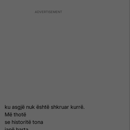
ku asgjë nuk është shkruar kurrë.
Më thotë
se historitë tona
janë harta