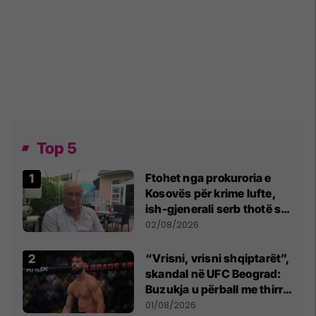
Top 5
Ftohet nga prokuroria e
Kosovës për krime lufte,
ish-gjenerali serb thotë se
dikush e tradhtoi në
02/08/2026
Beograd
“Vrisni, vrisni shqiptarët”,
skandal në UFC Beograd:
Buzukja u përball me thirrje
anti-shqiptare nga
01/08/2026