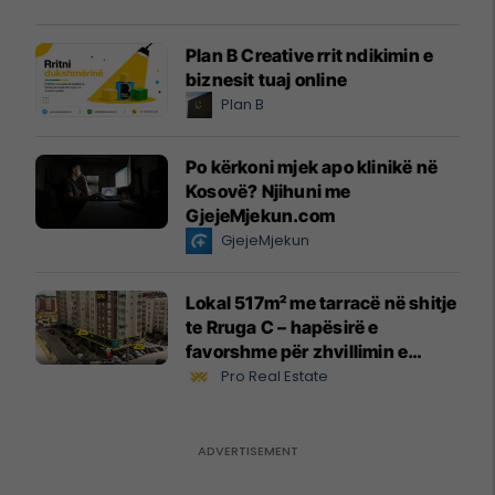
Plan B Creative rrit ndikimin e
biznesit tuaj online
Plan B
Po kërkoni mjek apo klinikë në
Kosovë? Njihuni me
GjejeMjekun.com
GjejeMjekun
Lokal 517m² me tarracë në shitje
te Rruga C – hapësirë e
favorshme për zhvillimin e
biznesit #15796
Pro Real Estate