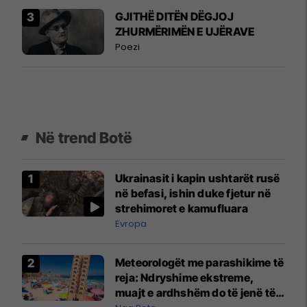
GJITHË DITËN DËGJOJ
ZHURMËRIMËN E UJËRAVE
Poezi
Në trend Botë
Ukrainasit i kapin ushtarët rusë
në befasi, ishin duke fjetur në
strehimoret e kamufluara
Evropa
Meteorologët me parashikime të
reja: Ndryshime ekstreme,
muajt e ardhshëm do të jenë të