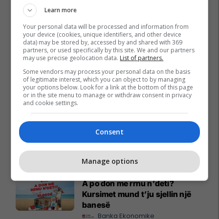
Learn more
Your personal data will be processed and information from
your device (cookies, unique identifiers, and other device
data) may be stored by, accessed by and shared with 369
partners, or used specifically by this site. We and our partners
may use precise geolocation data.
List of partners.
Some vendors may process your personal data on the basis
of legitimate interest, which you can object to by managing
your options below. Look for a link at the bottom of this page
or in the site menu to manage or withdraw consent in privacy
and cookie settings.
Consent
Promo
Reklamo këtu
Manage options
A po don me rrnu n’deti?
Kursimet mund t’ju sjellin një
banesë
Banka Ekonomike