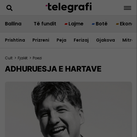
Ballina
Të fundit
Lajme
Botë
Ekono
Prishtina
Prizreni
Peja
Ferizaj
Gjakova
Mitrov
Cult
>
Fjalët
>
Poezi
ADHURUESJA E HARTAVE