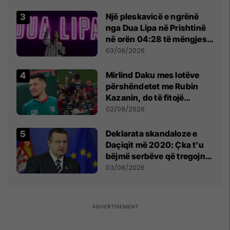
tribunat
Një pleskavicë e ngrënë
nga Dua Lipa në Prishtinë
në orën 04:28 të mëngjesit
- dhe bota digjitale serbe
03/08/2026
shpall gjendjen e luftës
Mirlind Daku mes lotëve
përshëndetet me Rubin
Kazanin, do të fitojë
miliona te Spartak Moska
02/08/2026
​Deklarata skandaloze e
Daçiqit më 2020: Çka t'u
bëjmë serbëve që tregojnë
ku janë varrosur shqiptarët
03/08/2026
në Serbi