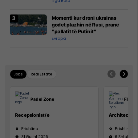
pazakontë
Nga Bota
Momenti kur droni ukrainas
godet plazhin në Rusi, pranë
"pallatit të Putinit"
Evropa
Jobs
Real Estate
Padel Zone
Flex B
Recepsionist/e
Architect
Prishtine
Prishtinë
31 Gusht 2026
6 Shtator 2