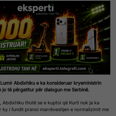
 Lumir Abdixhiku e ka konsideruar kryeministrin
on jo të përgatitur për dialogun me Serbinë.
 Abdixhiku thotë se e kuptoi që Kurti nuk ja ka
r ky i fundit pranoi marrëveshjen e normalizimit me