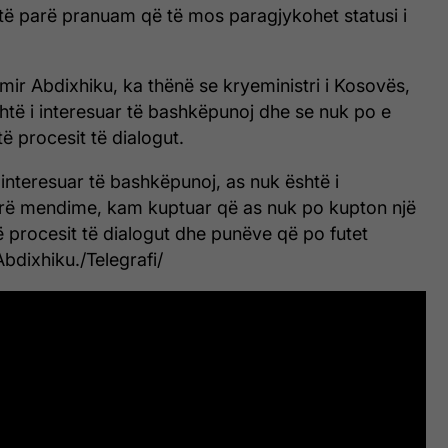
të parë pranuam që të mos paragjykohet statusi i
mir Abdixhiku, ka thënë se kryeministri i Kosovës,
shtë i interesuar të bashkëpunoj dhe se nuk po e
ë procesit të dialogut.
i interesuar të bashkëpunoj, as nuk është i
rrë mendime, kam kuptuar që as nuk po kupton një
 procesit të dialogut dhe punëve që po futet
Abdixhiku./Telegrafi/