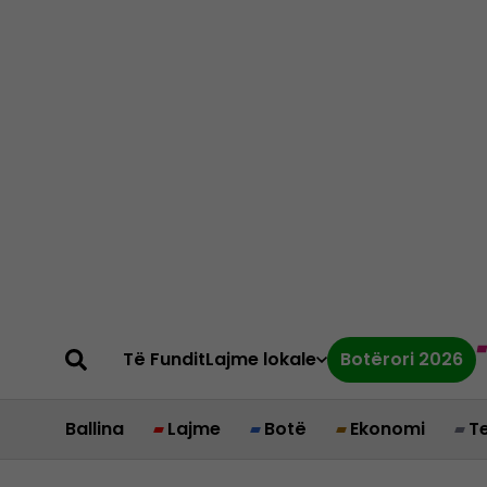
Të Fundit
Lajme lokale
Botërori 2026
Ballina
Lajme
Botë
Ekonomi
T