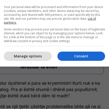
lacionet e normalizimit mes dy gjermanive. Pjesa e
Your personal data will be processed and information from your device
(cookies, unique identifiers, and other device data) may be stored by,
jes Kosovë-Serbi është copy-paste nga
accessed by and shared with 369 partners, or used specifically by this
dy gjermanive pos në një rast. Gjermanitë e kanë
site. We and our partners may use precise geolocation data.
List of
partners.
ë shkuarën, Kosova e ka tejkalimin e së shkuarës”.
Some vendors may process your personal data on the basis of legitimate
interest, which you can object to by managing your options below. Look
for a link at the bottom of this page or in the site menu to manage or
withdraw consent in privacy and cookie settings.
Abdixhiku: Dialogu tash është për
të parandaluar luftën, draft
Manage options
Consent
statutin e Asociacionit kam
refuzuar ta shoh
dur dyshimet e para se kryeministri Kurti nuk e ka
ialog. Pra ai është shumë i dhënë pas popullizmit,
jtje është dukë bërë dëm të madh”.
otë se një tjetër çështje problematike ishte që ne si