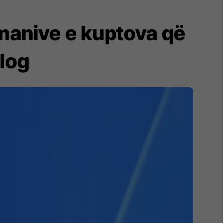
rmanive e kuptova që
alog