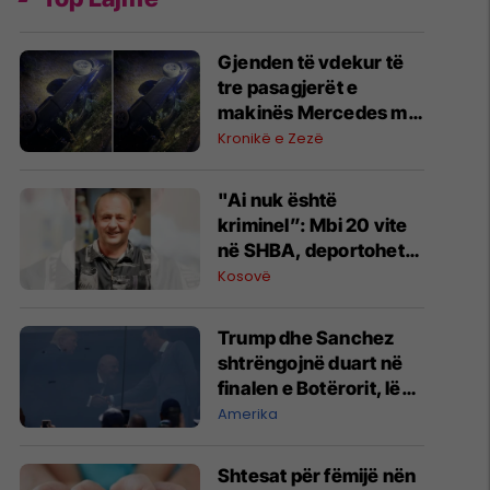
Gjenden të vdekur të
tre pasagjerët e
makinës Mercedes me
targa gjermane të cilët
Kronikë e Zezë
nga Shkupi u nisën
drejt Kosovës
"Ai nuk është
kriminel”: Mbi 20 vite
në SHBA, deportohet
berberi shqiptar
Kosovë
Trump dhe Sanchez
shtrëngojnë duart në
finalen e Botërorit, lënë
pas tensionet
Amerika
Shtesat për fëmijë nën