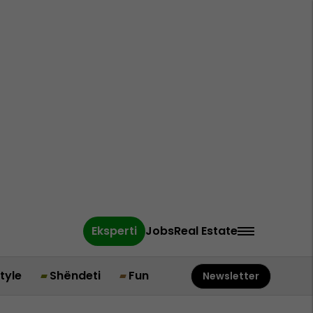
Eksperti
Jobs
Real Estate
style
Shëndeti
Fun
Newsletter