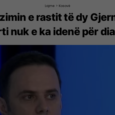
Lajme
>
Kosovë
zimin e rastit të dy Gje
ti nuk e ka idenë për di