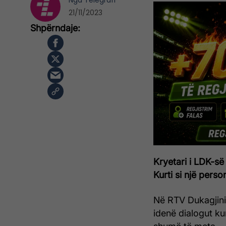
Nga
Telegrafi
21/11/2023
Kryetari i LDK-së
Kurti si një pers
Në RTV Dukagjini,
idenë dialogut ku