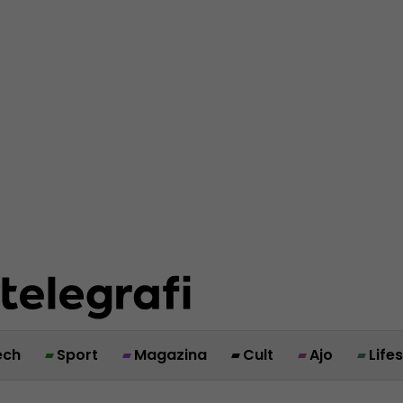
ech
Sport
Magazina
Cult
Ajo
Life