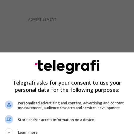
Telegrafi asks for your consent to use your
personal data for the following purposes:
Personalised advertising and content, advertising and content
measurement, audience research and services development
ku thotë se ka krahasuar rastet me normalizimin që
Store and/or access information on a device
rmanitë.
Learn more