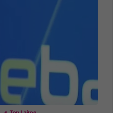
Top Lajme