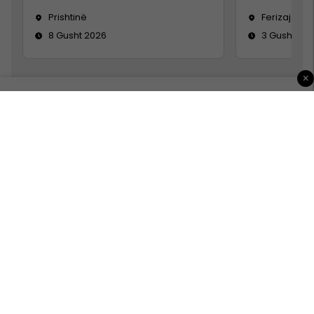
Prishtinë
Ferizaj
8 Gusht 2026
3 Gusht 20
×