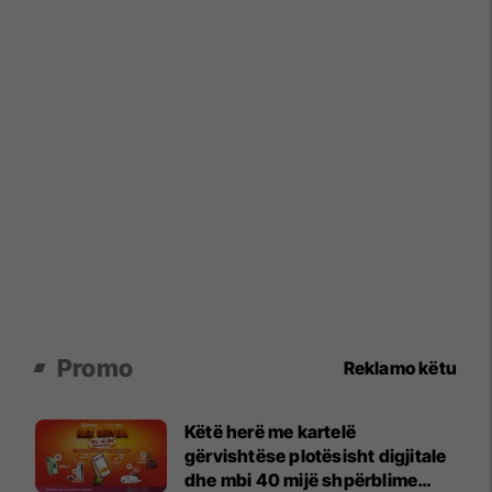
Promo
Reklamo këtu
Këtë herë me kartelë
gërvishtëse plotësisht digjitale
dhe mbi 40 mijë shpërblime