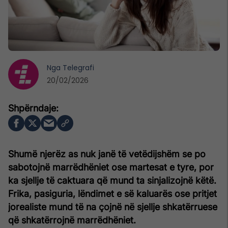
Nga
Telegrafi
20/02/2026
Shumë njerëz as nuk janë të vetëdijshëm se po
sabotojnë marrëdhëniet ose martesat e tyre, por
ka sjellje të caktuara që mund ta sinjalizojnë këtë.
Frika, pasiguria, lëndimet e së kaluarës ose pritjet
jorealiste mund të na çojnë në sjellje shkatërruese
që shkatërrojnë marrëdhëniet.