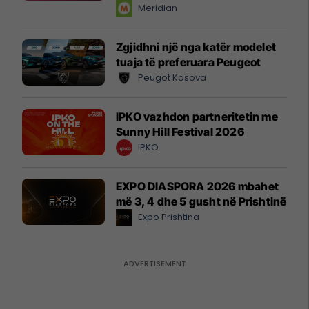
instant!
Meridian
Zgjidhni një nga katër modelet
tuaja të preferuara Peugeot
Peugot Kosova
IPKO vazhdon partneritetin me
Sunny Hill Festival 2026
IPKO
EXPO DIASPORA 2026 mbahet
më 3, 4 dhe 5 gusht në Prishtinë
Expo Prishtina