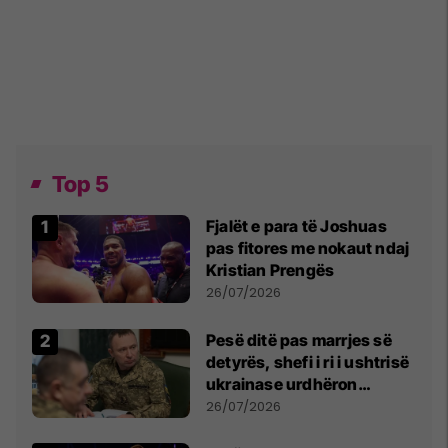
Top 5
Fjalët e para të Joshuas
pas fitores me nokaut ndaj
Kristian Prengës
26/07/2026
Pesë ditë pas marrjes së
detyrës, shefi i ri i ushtrisë
ukrainase urdhëron
kontroll të madh
26/07/2026