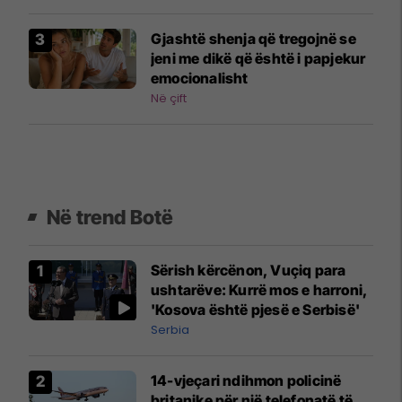
Gjashtë shenja që tregojnë se
jeni me dikë që është i papjekur
emocionalisht
Në çift
Në trend Botë
Sërish kërcënon, Vuçiq para
ushtarëve: Kurrë mos e harroni,
'Kosova është pjesë e Serbisë'
Serbia
14-vjeçari ndihmon policinë
britanike për një telefonatë të