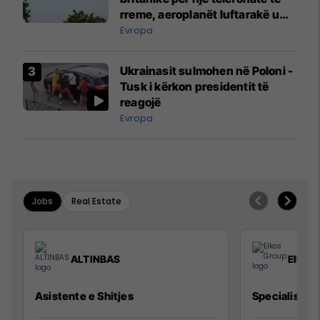
rreme, aeroplanët luftarakë u
ngritën në ajër për të
Evropa
interceptuar fluturaken e Qatar
Airways që po shkonte drejt
Ukrainasit sulmohen në Poloni -
Mançesterit
Tusk i kërkon presidentit të
reagojë
Evropa
Jobs
Real Estate
ALTINBAS
Elkos
Asistente e Shitjes
Specialist Mi