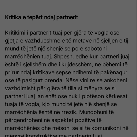
Kritika e tepërt ndaj partnerit
Kritikimi i partnerit tuaj për gjëra të vogla ose
gjetja e vazhdueshme e të metave në sjelljen e tij
mund të jetë një shenjë se po e sabotoni
marrëdhënien tuaj. Shpesh, edhe kur partneri juaj
është i sjellshëm dhe i kujdesshëm, ne bëhemi të
prirur ndaj kritikave sepse ndihemi të pakënaqur
ose të pasigurt brenda. Nëse vini re se ankoheni
vazhdimisht për gjëra të tilla si mënyra se si
partneri juaj lan enët ose nuk i plotëson kërkesat
tuaja të vogla, kjo mund të jetë një shenjë se
marrëdhënia është në rrezik. Mundohuni të
përqendroheni në aspektet pozitive të
marrëdhënies dhe mësoni se si të komunikoni në
mënyrë konstruktive me partnerin tuaj.