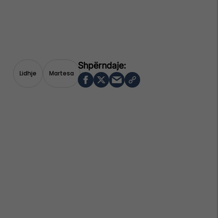
Lidhje
Martesa