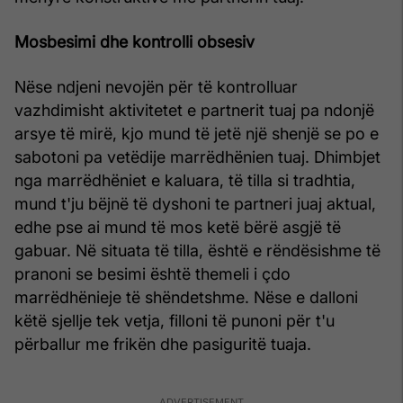
Mosbesimi dhe kontrolli obsesiv
Nëse ndjeni nevojën për të kontrolluar
vazhdimisht aktivitetet e partnerit tuaj pa ndonjë
arsye të mirë, kjo mund të jetë një shenjë se po e
sabotoni pa vetëdije marrëdhënien tuaj. Dhimbjet
nga marrëdhëniet e kaluara, të tilla si tradhtia,
mund t'ju bëjnë të dyshoni te partneri juaj aktual,
edhe pse ai mund të mos ketë bërë asgjë të
gabuar. Në situata të tilla, është e rëndësishme të
pranoni se besimi është themeli i çdo
marrëdhënieje të shëndetshme. Nëse e dalloni
këtë sjellje tek vetja, filloni të punoni për t'u
përballur me frikën dhe pasiguritë tuaja.