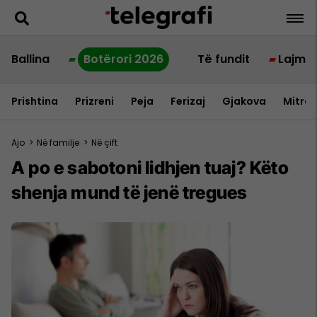
Ballina
Botërori 2026
Të fundit
Lajme
Prishtina
Prizreni
Peja
Ferizaj
Gjakova
Mitrov
Ajo
>
Në familje
>
Në çift
A po e sabotoni lidhjen tuaj? Këto
shenja mund të jenë tregues