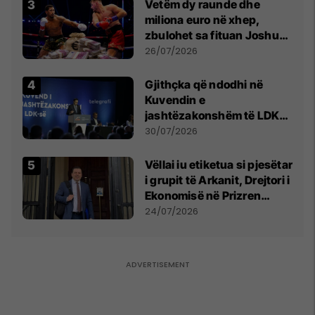
Vetëm dy raunde dhe
miliona euro në xhep,
zbulohet sa fituan Joshua
e Prenga
26/07/2026
Gjithçka që ndodhi në
Kuvendin e
jashtëzakonshëm të LDK-
së
30/07/2026
Vëllai iu etiketua si pjesëtar
i grupit të Arkanit, Drejtori i
Ekonomisë në Prizren
mohon pretendimet
24/07/2026