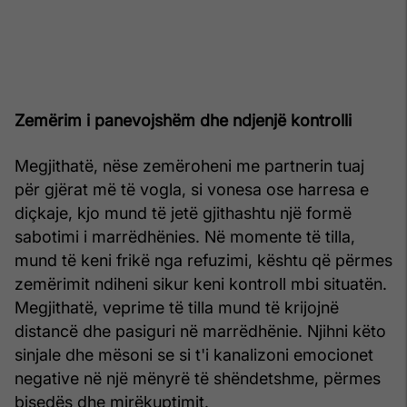
Zemërim i panevojshëm dhe ndjenjë kontrolli
Megjithatë, nëse zemëroheni me partnerin tuaj
për gjërat më të vogla, si vonesa ose harresa e
diçkaje, kjo mund të jetë gjithashtu një formë
sabotimi i marrëdhënies. Në momente të tilla,
mund të keni frikë nga refuzimi, kështu që përmes
zemërimit ndiheni sikur keni kontroll mbi situatën.
Megjithatë, veprime të tilla mund të krijojnë
distancë dhe pasiguri në marrëdhënie. Njihni këto
sinjale dhe mësoni se si t'i kanalizoni emocionet
negative në një mënyrë të shëndetshme, përmes
bisedës dhe mirëkuptimit.