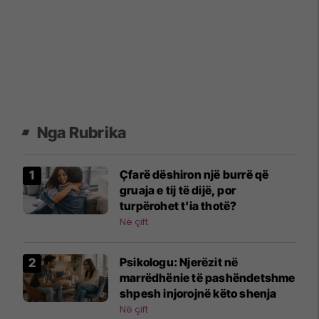
Nga Rubrika
Çfarë dëshiron një burrë që
gruaja e tij të dijë, por
turpërohet t'ia thotë?
Në çift
Psikologu: Njerëzit në
marrëdhënie të pashëndetshme
shpesh injorojnë këto shenja
Në çift