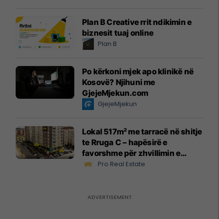
Plan B Creative rrit ndikimin e
biznesit tuaj online
Plan B
Po kërkoni mjek apo klinikë në
Kosovë? Njihuni me
GjejeMjekun.com
GjejeMjekun
Lokal 517m² me tarracë në shitje
te Rruga C – hapësirë e
favorshme për zhvillimin e
biznesit #15796
Pro Real Estate