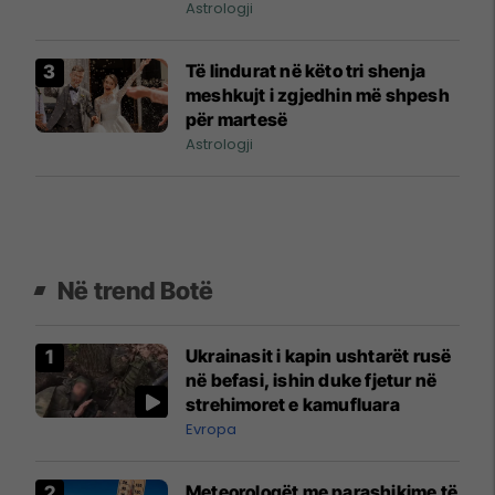
të mëdha
Astrologji
Të lindurat në këto tri shenja
meshkujt i zgjedhin më shpesh
për martesë
Astrologji
Në trend Botë
Ukrainasit i kapin ushtarët rusë
në befasi, ishin duke fjetur në
strehimoret e kamufluara
Evropa
Meteorologët me parashikime të