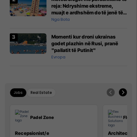
reja: Ndryshime ekstreme,
muajt e ardhshëm do të jenë të
pazakontë
Nga Bota
Momenti kur droni ukrainas
godet plazhin në Rusi, pranë
"pallatit të Putinit"
Evropa
Jobs
Real Estate
Padel Zone
Flex B
Recepsionist/e
Architect