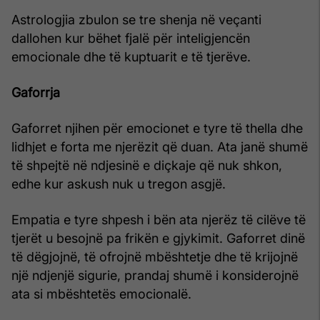
Astrologjia zbulon se tre shenja në veçanti
dallohen kur bëhet fjalë për inteligjencën
emocionale dhe të kuptuarit e të tjerëve.
Gaforrja
Gaforret njihen për emocionet e tyre të thella dhe
lidhjet e forta me njerëzit që duan. Ata janë shumë
të shpejtë në ndjesinë e diçkaje që nuk shkon,
edhe kur askush nuk u tregon asgjë.
Empatia e tyre shpesh i bën ata njerëz të cilëve të
tjerët u besojnë pa frikën e gjykimit. Gaforret dinë
të dëgjojnë, të ofrojnë mbështetje dhe të krijojnë
një ndjenjë sigurie, prandaj shumë i konsiderojnë
ata si mbështetës emocionalë.