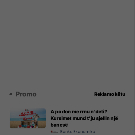
Promo
Reklamo këtu
A po don me rrnu n’deti?
Kursimet mund t’ju sjellin një
banesë
Banka Ekonomike