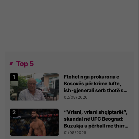
Top 5
Ftohet nga prokuroria e
Kosovës për krime lufte,
ish-gjenerali serb thotë se
dikush e tradhtoi në
02/08/2026
Beograd
“Vrisni, vrisni shqiptarët”,
skandal në UFC Beograd:
Buzukja u përball me thirrje
anti-shqiptare nga
01/08/2026