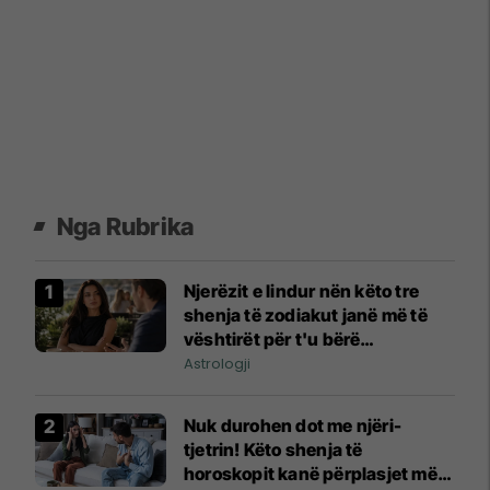
Nga Rubrika
Njerëzit e lindur nën këto tre
shenja të zodiakut janë më të
vështirët për t'u bërë
përshtypje
Astrologji
Nuk durohen dot me njëri-
tjetrin! Këto shenja të
horoskopit kanë përplasjet më