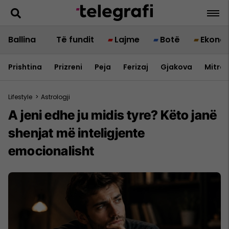
Ballina
Të fundit
Lajme
Botë
Ekono
Prishtina
Prizreni
Peja
Ferizaj
Gjakova
Mitrov
Lifestyle
>
Astrologji
A jeni edhe ju midis tyre? Këto janë
shenjat më inteligjente
emocionalisht