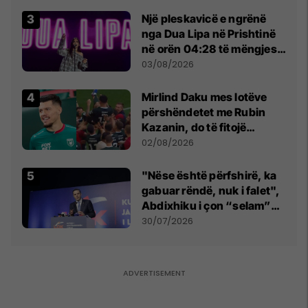
tribunat
Një pleskavicë e ngrënë
nga Dua Lipa në Prishtinë
në orën 04:28 të mëngjesit
- dhe bota digjitale serbe
03/08/2026
shpall gjendjen e luftës
Mirlind Daku mes lotëve
përshëndetet me Rubin
Kazanin, do të fitojë
miliona te Spartak Moska
02/08/2026
"Nëse është përfshirë, ka
gabuar rëndë, nuk i falet",
Abdixhiku i çon “selam”
Përparim Ramës
30/07/2026