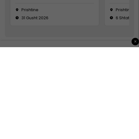
Prishtine
Prishtinë
31 Gusht 2026
6 Shtator 2
×