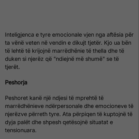
Inteligjenca e tyre emocionale vjen nga aftësia për
ta vënë veten në vendin e dikujt tjetër. Kjo ua bën
të lehtë të krijojnë marrëdhënie të thella dhe të
duken si njerëz që "ndiejnë më shumë" se të
tjerët.
Peshorja
Peshoret kanë një ndjesi të mprehtë të
marrëdhënieve ndërpersonale dhe emocioneve të
njerëzve përreth tyre. Ata përpiqen të kuptojnë të
dyja palët dhe shpesh qetësojnë situatat e
tensionuara.