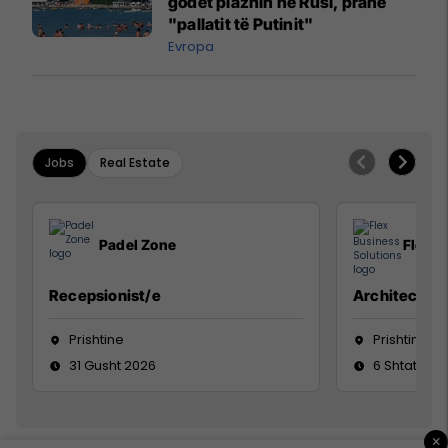
godet plazhin në Rusi, pranë
"pallatit të Putinit"
Evropa
Jobs
Real Estate
Padel Zone
Flex B
Recepsionist/e
Architect
Prishtine
Prishtinë
31 Gusht 2026
6 Shtator 2
×