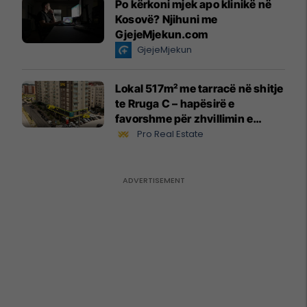
Po kërkoni mjek apo klinikë në
Kosovë? Njihuni me
GjejeMjekun.com
GjejeMjekun
Lokal 517m² me tarracë në shitje
te Rruga C – hapësirë e
favorshme për zhvillimin e
biznesit #15796
Pro Real Estate