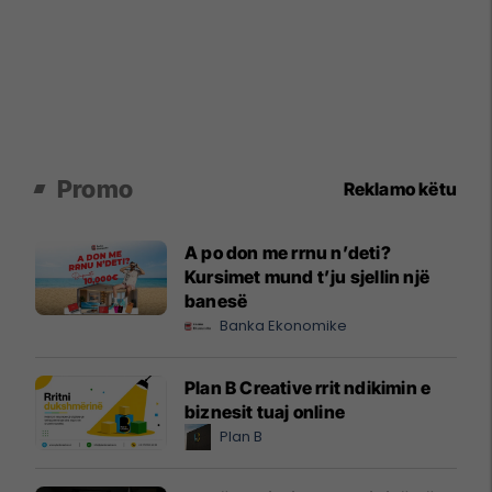
Promo
Reklamo këtu
A po don me rrnu n’deti?
Kursimet mund t’ju sjellin një
banesë
Banka Ekonomike
Plan B Creative rrit ndikimin e
biznesit tuaj online
Plan B