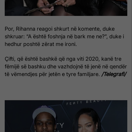
Por, Rihanna reagoi shkurt në komente, duke
shkruar: “A është foshnja në bark me ne?”, duke i
hedhur poshtë zërat me ironi.
Çifti, që është bashkë që nga viti 2020, kanë tre
fëmijë së bashku dhe vazhdojnë të jenë në qendër
të vëmendjes për jetën e tyre familjare.
/Telegrafi/