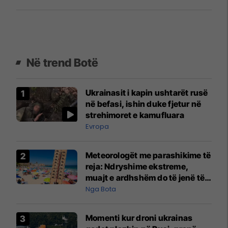
Në trend Botë
Ukrainasit i kapin ushtarët rusë
në befasi, ishin duke fjetur në
strehimoret e kamufluara
Evropa
Meteorologët me parashikime të
reja: Ndryshime ekstreme,
muajt e ardhshëm do të jenë të
pazakontë
Nga Bota
Momenti kur droni ukrainas