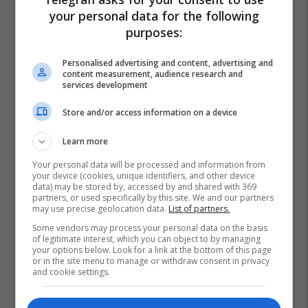
your personal data for the following
purposes:
Personalised advertising and content, advertising and
content measurement, audience research and
services development
Store and/or access information on a device
Learn more
Your personal data will be processed and information from
your device (cookies, unique identifiers, and other device
data) may be stored by, accessed by and shared with 369
partners, or used specifically by this site. We and our partners
may use precise geolocation data.
List of partners.
Some vendors may process your personal data on the basis
of legitimate interest, which you can object to by managing
your options below. Look for a link at the bottom of this page
Asap Rocky
Rihanna
or in the site menu to manage or withdraw consent in privacy
and cookie settings.