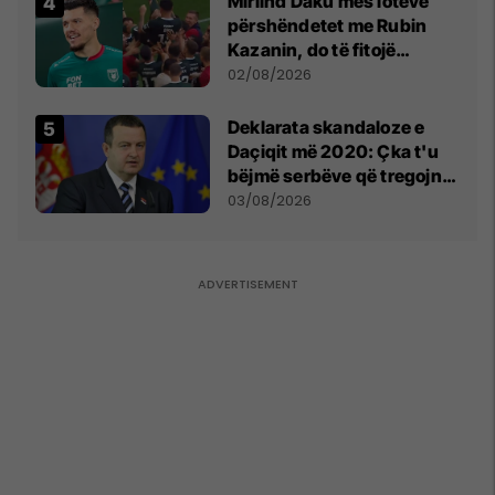
Mirlind Daku mes lotëve
përshëndetet me Rubin
Kazanin, do të fitojë
miliona te Spartak Moska
02/08/2026
​Deklarata skandaloze e
Daçiqit më 2020: Çka t'u
bëjmë serbëve që tregojnë
ku janë varrosur shqiptarët
03/08/2026
në Serbi