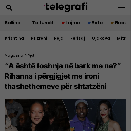
Ballina
Të fundit
Lajme
Botë
Ekono
Prishtina
Prizreni
Peja
Ferizaj
Gjakova
Mitrov
Magazina
>
Yjet
“A është foshnja në bark me ne?”
Rihanna i përgjigjet me ironi
thashethemeve për shtatzëni