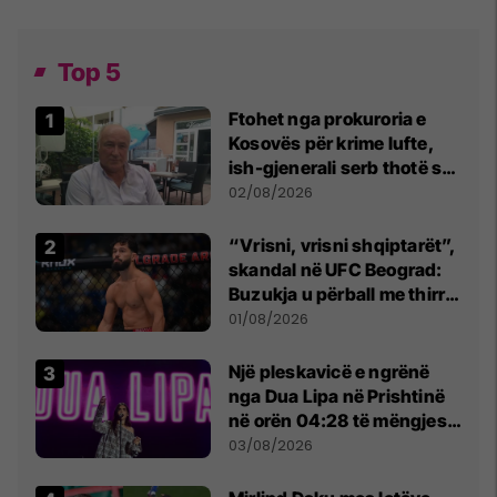
Top 5
Ftohet nga prokuroria e
Kosovës për krime lufte,
ish-gjenerali serb thotë se
dikush e tradhtoi në
02/08/2026
Beograd
“Vrisni, vrisni shqiptarët”,
skandal në UFC Beograd:
Buzukja u përball me thirrje
anti-shqiptare nga
01/08/2026
tribunat
Një pleskavicë e ngrënë
nga Dua Lipa në Prishtinë
në orën 04:28 të mëngjesit
- dhe bota digjitale serbe
03/08/2026
shpall gjendjen e luftës