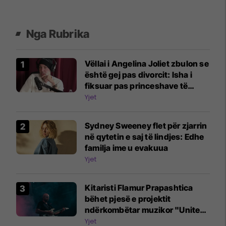
Nga Rubrika
Vëllai i Angelina Joliet zbulon se
është gej pas divorcit: Isha i
fiksuar pas princeshave të
Disney-t
Yjet
Sydney Sweeney flet për zjarrin
në qytetin e saj të lindjes: Edhe
familja ime u evakuua
Yjet
Kitaristi Flamur Prapashtica
bëhet pjesë e projektit
ndërkombëtar muzikor "United
Song"
Yjet