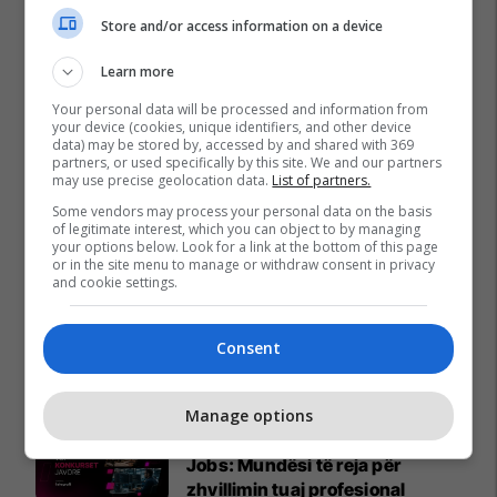
Store and/or access information on a device
Learn more
Your personal data will be processed and information from
your device (cookies, unique identifiers, and other device
data) may be stored by, accessed by and shared with 369
partners, or used specifically by this site. We and our partners
may use precise geolocation data.
List of partners.
Some vendors may process your personal data on the basis
of legitimate interest, which you can object to by managing
your options below. Look for a link at the bottom of this page
or in the site menu to manage or withdraw consent in privacy
and cookie settings.
Consent
Promo
Reklamo këtu
Manage options
Konkurset e javës në Telegrafi
Jobs: Mundësi të reja për
zhvillimin tuaj profesional