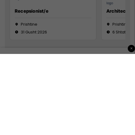
Recepsionist/e
Architect
Prishtine
Prishtinë
31 Gusht 2026
6 Shtator 2
×