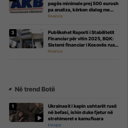
pagës minimale prej 500 eurosh
pa analiza, kërkon dialog me
Qeverinë
Financa
Publikohet Raporti i Stabilitetit
Financiar për vitin 2025, BQK:
Sistemi financiar i Kosovës ruan
stabilitet të lartë dhe
Financa
qëndrueshmëri ndaj rreziqeve
Në trend Botë
Ukrainasit i kapin ushtarët rusë
në befasi, ishin duke fjetur në
strehimoret e kamufluara
Evropa