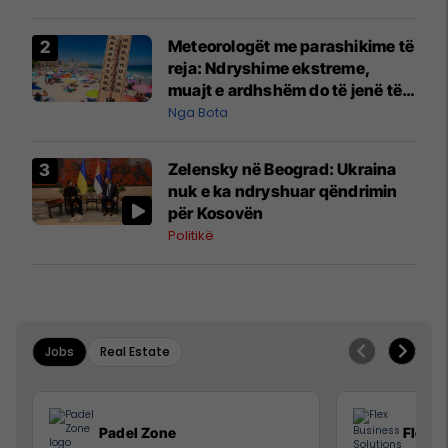
Meteorologët me parashikime të
reja: Ndryshime ekstreme,
muajt e ardhshëm do të jenë të
pazakontë
Nga Bota
Zelensky në Beograd: Ukraina
nuk e ka ndryshuar qëndrimin
për Kosovën
Politikë
Jobs
Real Estate
Padel Zone
Flex B