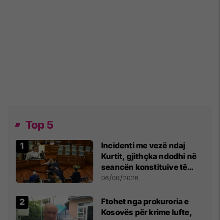
Top 5
Incidenti me vezë ndaj
Kurtit, gjithçka ndodhi në
seancën konstituive të
Kuvendit
06/08/2026
Ftohet nga prokuroria e
Kosovës për krime lufte,