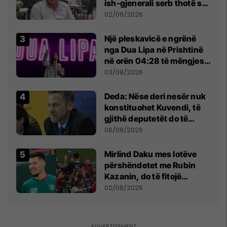
ish-gjenerali serb thotë se
dikush e tradhtoi në
02/08/2026
Beograd
Një pleskavicë e ngrënë
nga Dua Lipa në Prishtinë
në orën 04:28 të mëngjesit
- dhe bota digjitale serbe
03/08/2026
shpall gjendjen e luftës
Deda: Nëse deri nesër nuk
konstituohet Kuvendi, të
gjithë deputetët do të
bëjnë shkelje të rëndë
06/08/2026
kushtetuese
Mirlind Daku mes lotëve
përshëndetet me Rubin
Kazanin, do të fitojë
miliona te Spartak Moska
02/08/2026