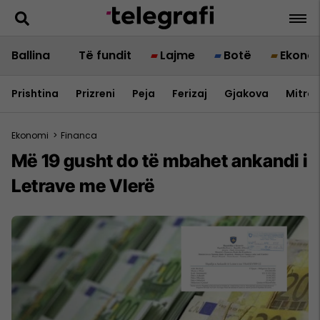
Ballina
Të fundit
Lajme
Botë
Ekono
Prishtina
Prizreni
Peja
Ferizaj
Gjakova
Mitrov
Ekonomi
>
Financa
Më 19 gusht do të mbahet ankandi i
Letrave me Vlerë