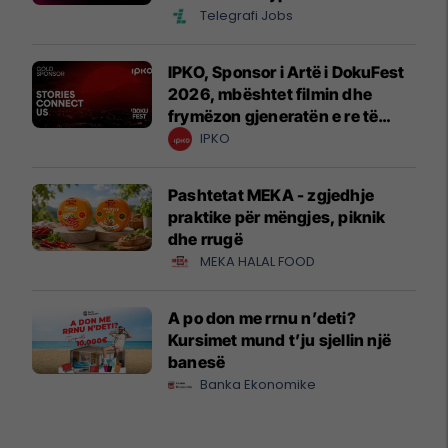
Telegrafi Jobs
IPKO, Sponsor i Artë i DokuFest
2026, mbështet filmin dhe
frymëzon gjeneratën e re të
krijuesve
IPKO
Pashtetat MEKA - zgjedhje
praktike për mëngjes, piknik
dhe rrugë
MEKA HALAL FOOD
A po don me rrnu n’deti?
Kursimet mund t’ju sjellin një
banesë
Banka Ekonomike