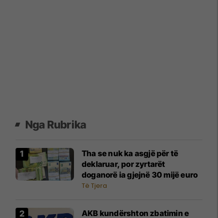
Nga Rubrika
Tha se nuk ka asgjë për të
deklaruar, por zyrtarët
doganorë ia gjejnë 30 mijë euro
Të Tjera
AKB kundërshton zbatimin e