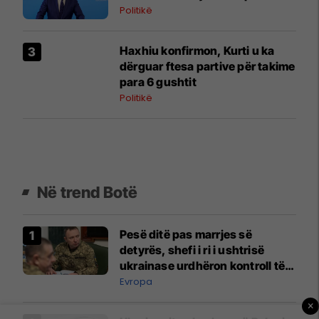
Politikë
Haxhiu konfirmon, Kurti u ka
dërguar ftesa partive për takime
para 6 gushtit
Politikë
Në trend Botë
Pesë ditë pas marrjes së
detyrës, shefi i ri i ushtrisë
ukrainase urdhëron kontroll të
madh
Evropa
×