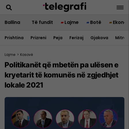
Ballina
Të fundit
Lajme
Botë
Ekono
Prishtina
Prizreni
Peja
Ferizaj
Gjakova
Mitrov
Lajme
>
Kosovë
Politikanët që mbetën pa ulësen e
kryetarit të komunës në zgjedhjet
lokale 2021