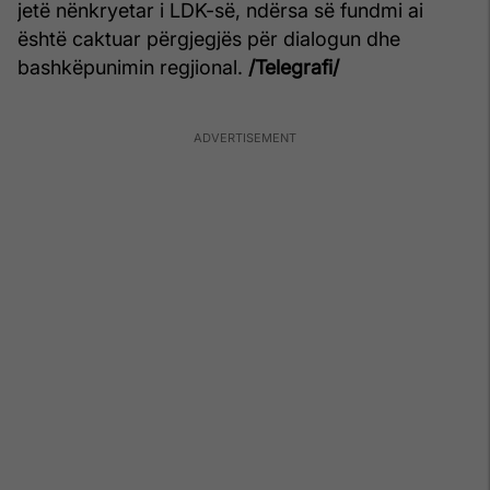
jetë nënkryetar i LDK-së, ndërsa së fundmi ai
është caktuar përgjegjës për dialogun dhe
bashkëpunimin regjional.
/Telegrafi/