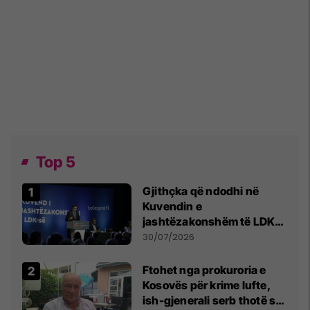
Top 5
Gjithçka që ndodhi në
Kuvendin e
jashtëzakonshëm të LDK-
së
30/07/2026
Ftohet nga prokuroria e
Kosovës për krime lufte,
ish-gjenerali serb thotë se