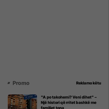
Promo
Reklamo këtu
"A po takohemi? Veni dihet" –
Një histori që rritet bashkë me
familjet tona