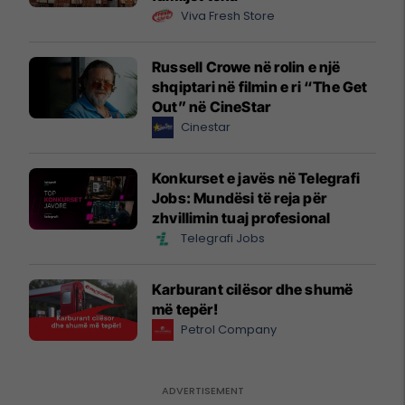
Viva Fresh Store
Russell Crowe në rolin e një
shqiptari në filmin e ri “The Get
Out” në CineStar
Cinestar
Konkurset e javës në Telegrafi
Jobs: Mundësi të reja për
zhvillimin tuaj profesional
Telegrafi Jobs
Karburant cilësor dhe shumë
më tepër!
Petrol Company