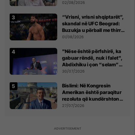
dikush e tradhtoi në
02/08/2026
Beograd
“Vrisni, vrisni shqiptarët”,
skandal në UFC Beograd:
Buzukja u përball me thirrje
anti-shqiptare nga
01/08/2026
tribunat
"Nëse është përfshirë, ka
gabuar rëndë, nuk i falet",
Abdixhiku i çon “selam”
Përparim Ramës
30/07/2026
Bislimi: Në Kongresin
Amerikan është paraqitur
rezoluta që kundërshton
mbajtjen e Asamblesë
27/07/2026
Parlamentare të OSBE-së
në Beograd