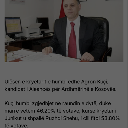
Ulësen e kryetarit e humbi edhe Agron Kuçi,
kandidat i Aleancës për Ardhmërinë e Kosovës.
Kuçi humbi zgjedhjet në raundin e dytë, duke
marrë vetëm 46.20% të votave, kurse kryetar i
Junikut u shpallë Ruzhdi Shehu, i cili fitoi 53.80%
të votave.