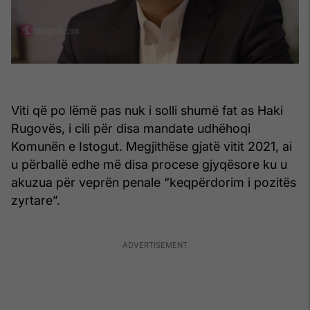
Viti që po lëmë pas nuk i solli shumë fat as Haki
Rugovës, i cili për disa mandate udhëhoqi
Komunën e Istogut. Megjithëse gjatë vitit 2021, ai
u përballë edhe më disa procese gjyqësore ku u
akuzua për veprën penale “keqpërdorim i pozitës
zyrtare”.