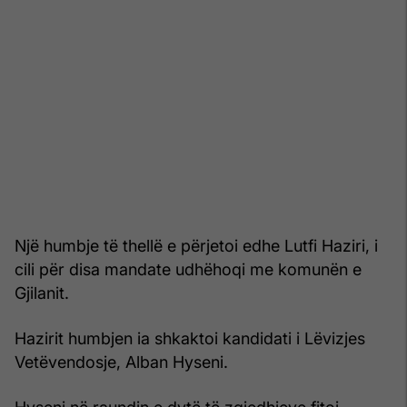
Një humbje të thellë e përjetoi edhe Lutfi Haziri, i
cili për disa mandate udhëhoqi me komunën e
Gjilanit.
Hazirit humbjen ia shkaktoi kandidati i Lëvizjes
Vetëvendosje, Alban Hyseni.
Hyseni në raundin e dytë të zgjedhjeve fitoi