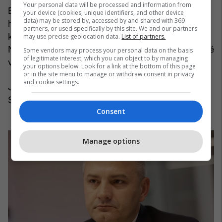
Your personal data will be processed and information from
Bekim Jashari, po ashtu në vitin 2021 përjetoi
your device (cookies, unique identifiers, and other device
data) may be stored by, accessed by and shared with 369
humbjen në zgjedhjet lokale. Ai humbi garën nga
partners, or used specifically by this site. We and our partners
kandidati i Partisë Demokratike të Kosovës, Fadil
may use precise geolocation data.
List of partners.
Nura, i cili u shpallë kryetar komune me 57,89% të
Some vendors may process your personal data on the basis
of legitimate interest, which you can object to by managing
votave.
your options below. Look for a link at the bottom of this page
or in the site menu to manage or withdraw consent in privacy
and cookie settings.
Jashari kishte qeverisur me Komunën e
Skenderajt për një mandat katër vjeçar.
Consent
Manage options