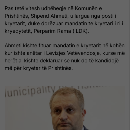
Pas tetë vitesh udhëheqje në Komunën e
Prishtinës, Shpend Ahmeti, u largua nga posti i
kryetarit, duke dorëzuar mandatin te kryetari i ri i
kryeqytetit, Përparim Rama ( LDK).
Ahmeti kishte fituar mandatin e kryetarit në kohën
kur ishte anëtar i Lëvizjes Vetëvendosje, kurse më
herët ai kishte deklaruar se nuk do të kandidojë
më për kryetar të Prishtinës.