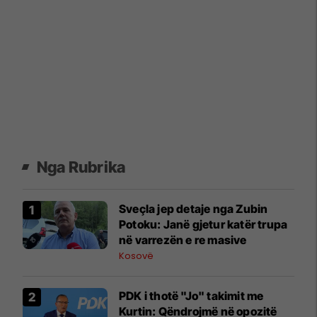
Nga Rubrika
Sveçla jep detaje nga Zubin
Potoku: Janë gjetur katër trupa
në varrezën e re masive
Kosovë
PDK i thotë "Jo" takimit me
Kurtin: Qëndrojmë në opozitë