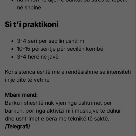
në shpinë
Si t’i praktikoni
3-4 seri për secilin ushtrim
10-15 përsëritje për secilën këmbë
3-4 herë në javë
Konsistenca është më e rëndësishme se intensiteti
i një dite të vetme
Mbani mend
:
Barku i sheshtë nuk vjen nga ushtrimet për
barkun. por nga aktivizimi i muskujve të duhur
dhe ushtrimet e bëra me teknikë të saktë.
/Telegrafi/