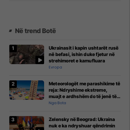
Në trend Botë
Ukrainasit i kapin ushtarët rusë
në befasi, ishin duke fjetur në
strehimoret e kamufluara
Evropa
Meteorologët me parashikime të
reja: Ndryshime ekstreme,
muajt e ardhshëm do të jenë të
pazakontë
Nga Bota
Zelensky në Beograd: Ukraina
nuk e ka ndryshuar qëndrimin