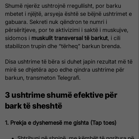
Shumë njerëz ushtrojnë rregullisht, por barku
mbetet i njëjtë, arsyeja është se bëjnë ushtrimet e
gabuara. Sekreti nuk qëndron te numri i
përsëritjeve, por te aktivizimi i saktë i muskujve,
sidomos i
muskulit transversal të barkut
, i cili
stabilizon trupin dhe “tërheq” barkun brenda.
Disa ushtrime të bëra si duhet japin rezultat më të
mirë se dhjetëra apo edhe qindra ushtrime për
barkun, transmeton Telegrafi.
3 ushtrime shumë efektive për
bark të sheshtë
1. Prekja e dyshemesë me gishta (Tap toes)
Shtrihuni në shpinë, me këmbët të ngritura në