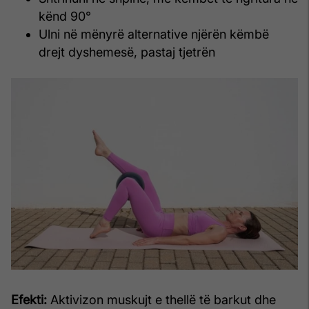
kënd 90°
Ulni në mënyrë alternative njërën këmbë
drejt dyshemesë, pastaj tjetrën
Efekti:
Aktivizon muskujt e thellë të barkut dhe