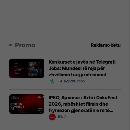
Promo
Reklamo këtu
Konkurset e javës në Telegrafi
Jobs: Mundësi të reja për
zhvillimin tuaj profesional
Telegrafi Jobs
IPKO, Sponsor i Artë i DokuFest
2026, mbështet filmin dhe
frymëzon gjeneratën e re të
krijuesve
IPKO