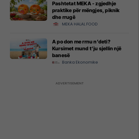
Pashtetat MEKA - zgjedhje
praktike për mëngjes, piknik
dhe rrugë
MEKA HALAL FOOD
A po don me rrnu n’deti?
Kursimet mund t’ju sjellin një
banesë
Banka Ekonomike