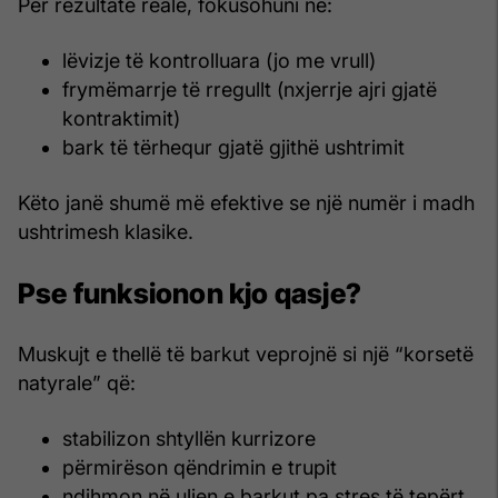
Për rezultate reale, fokusohuni në:
lëvizje të kontrolluara (jo me vrull)
frymëmarrje të rregullt (nxjerrje ajri gjatë
kontraktimit)
bark të tërhequr gjatë gjithë ushtrimit
Këto janë shumë më efektive se një numër i madh
ushtrimesh klasike.
Pse funksionon kjo qasje?
Muskujt e thellë të barkut veprojnë si një “korsetë
natyrale” që:
stabilizon shtyllën kurrizore
përmirëson qëndrimin e trupit
ndihmon në uljen e barkut pa stres të tepërt