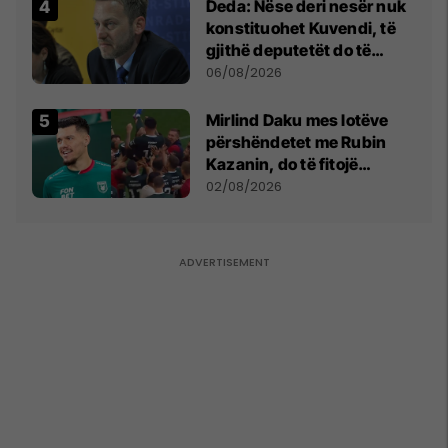
Deda: Nëse deri nesër nuk
konstituohet Kuvendi, të
gjithë deputetët do të
bëjnë shkelje të rëndë
06/08/2026
kushtetuese
Mirlind Daku mes lotëve
përshëndetet me Rubin
Kazanin, do të fitojë
miliona te Spartak Moska
02/08/2026