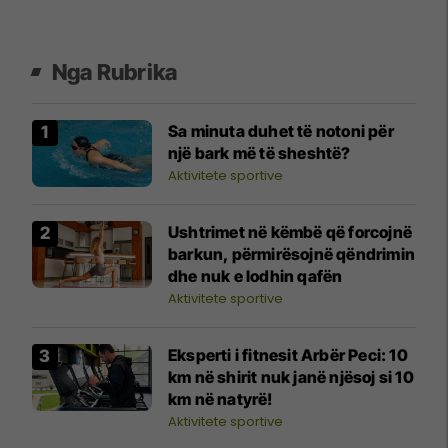
Nga Rubrika
Sa minuta duhet të notoni për
një bark më të sheshtë?
Aktivitete sportive
Ushtrimet në këmbë që forcojnë
barkun, përmirësojnë qëndrimin
dhe nuk e lodhin qafën
Aktivitete sportive
Eksperti i fitnesit Arbër Peci: 10
km në shirit nuk janë njësoj si 10
km në natyrë!
Aktivitete sportive