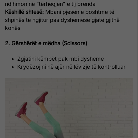
ndihmon në “tërheqjen” e tij brenda
Këshillë shtesë:
Mbani pjesën e poshtme të
shpinës të ngjitur pas dyshemesë gjatë gjithë
kohës
2. Gërshërët e mëdha (Scissors)
Zgjatini këmbët pak mbi dysheme
Kryqëzojini në ajër në lëvizje të kontrolluar