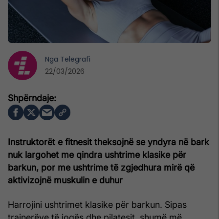
Nga
Telegrafi
22/03/2026
Instruktorët e fitnesit theksojnë se yndyra në bark
nuk largohet me qindra ushtrime klasike për
barkun, por me ushtrime të zgjedhura mirë që
aktivizojnë muskulin e duhur
Harrojini ushtrimet klasike për barkun. Sipas
trajnerëve të jogës dhe pilatesit, shumë më