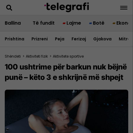
Ballina
Të fundit
Lajme
Botë
Ekono
Prishtina
Prizreni
Peja
Ferizaj
Gjakova
Mitrov
Shëndeti
>
Aktiviteti fizik
>
Aktivitete sportive
100 ushtrime për barkun nuk bëjnë
punë – këto 3 e shkrijnë më shpejt