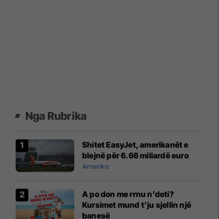
Nga Rubrika
Shitet EasyJet, amerikanët e
blejnë për 6.66 miliardë euro
Amerika
A po don me rrnu n’deti?
Kursimet mund t’ju sjellin një
banesë