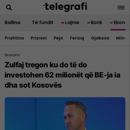
Ballina
Të fundit
Lajme
Botë
Ekono
Prishtina
Prizreni
Peja
Ferizaj
Gjakova
Mitrov
Ekonomi
Zulfaj tregon ku do të do
investohen 62 milionët që BE-ja ia
dha sot Kosovës