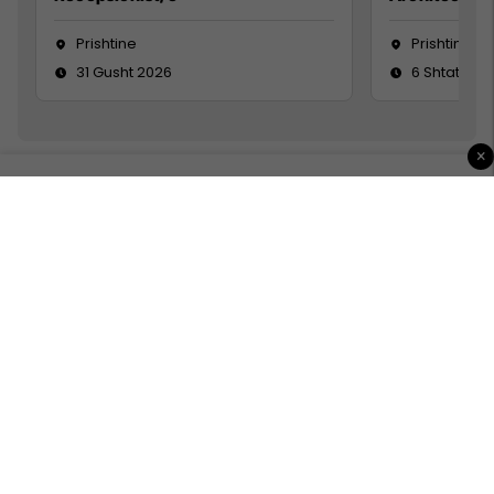
Prishtine
Prishtinë
31 Gusht 2026
6 Shtator 2
×