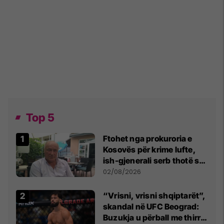
Top 5
Ftohet nga prokuroria e
Kosovës për krime lufte,
ish-gjenerali serb thotë se
dikush e tradhtoi në
02/08/2026
Beograd
“Vrisni, vrisni shqiptarët”,
skandal në UFC Beograd:
Buzukja u përball me thirrje