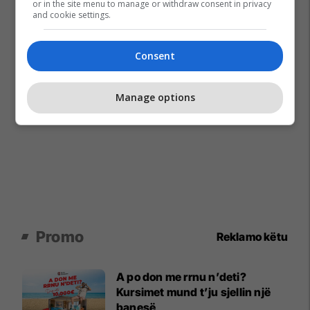
or in the site menu to manage or withdraw consent in privacy
and cookie settings.
Consent
Manage options
Promo
Reklamo këtu
A po don me rrnu n’deti?
Kursimet mund t’ju sjellin një
banesë