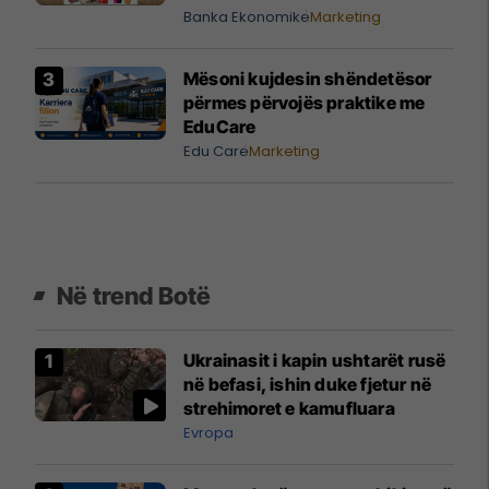
Banka Ekonomike
Marketing
Mësoni kujdesin shëndetësor
përmes përvojës praktike me
EduCare
Edu Care
Marketing
Në trend Botë
Ukrainasit i kapin ushtarët rusë
në befasi, ishin duke fjetur në
strehimoret e kamufluara
Evropa