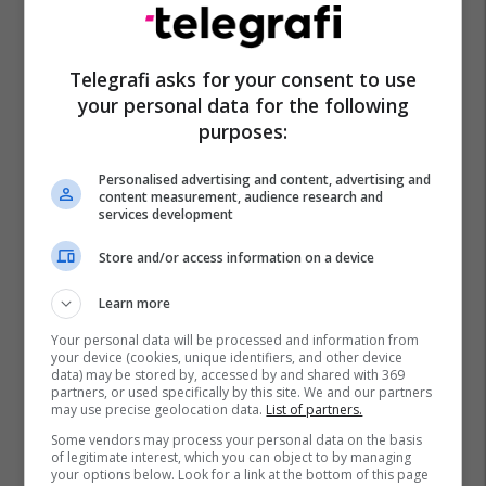
Ballkani Perndimor
Banka Gjermane
Telegrafi asks for your consent to use
Bashkimi Evropian
Jeton Zulfaj
your personal data for the following
purposes:
Personalised advertising and content, advertising and
content measurement, audience research and
services development
Store and/or access information on a device
Learn more
Your personal data will be processed and information from
your device (cookies, unique identifiers, and other device
data) may be stored by, accessed by and shared with 369
partners, or used specifically by this site. We and our partners
may use precise geolocation data.
List of partners.
Some vendors may process your personal data on the basis
of legitimate interest, which you can object to by managing
your options below. Look for a link at the bottom of this page