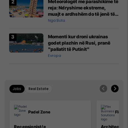
Meteorologët me parashikime të
reja: Ndryshime ekstreme,
muajt e ardhshëm do të jenë të
pazakontë
Nga Bota
Momenti kur droni ukrainas
godet plazhin në Rusi, pranë
"pallatit të Putinit"
Evropa
Jobs
Real Estate
Padel Zone
Flex B
Recepsionist/e
Architect