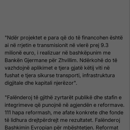
"Ndër projektet e para që do të financohen është
ai në rrjetin e transmisionit në vlerë prej 9.3
milionë euro, i realizuar në bashkëpunim me
Bankën Gjermane për Zhvillim. Ndërkohë do të
vazhdojnë aplikimet e tjera gjatë këtij viti në
fushat e tjera sikurse transporti, infrastruktura
digjitale dhe kapitali njerëzor".
"Falënderoj të gjithë zyrtarët publikë dhe stafin e
integrimeve që punojnë në agjendën e reformave.
111 hapa reformash, me afate konkrete dhe fonde
të lidhura drejtpërdrejt me rezultatet. Falënderoj
Bashkimin Evropian për mbështetjen. Reformat