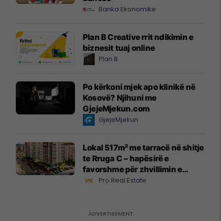
Banka Ekonomike
Plan B Creative rrit ndikimin e
biznesit tuaj online
Plan B
Po kërkoni mjek apo klinikë në
Kosovë? Njihuni me
GjejeMjekun.com
GjejeMjekun
Lokal 517m² me tarracë në shitje
te Rruga C – hapësirë e
favorshme për zhvillimin e
biznesit #15796
Pro Real Estate