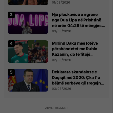
anti-shqiptare nga
01/08/2026
tribunat
Një pleskavicë e ngrënë
nga Dua Lipa në Prishtinë
në orën 04:28 të mëngjesit
- dhe bota digjitale serbe
03/08/2026
shpall gjendjen e luftës
Mirlind Daku mes lotëve
përshëndetet me Rubin
Kazanin, do të fitojë
miliona te Spartak Moska
02/08/2026
​Deklarata skandaloze e
Daçiqit më 2020: Çka t'u
bëjmë serbëve që tregojnë
ku janë varrosur shqiptarët
03/08/2026
në Serbi