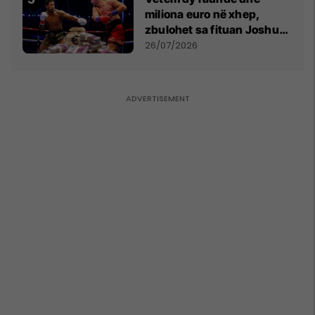
miliona euro në xhep,
zbulohet sa fituan Joshua
e Prenga
26/07/2026