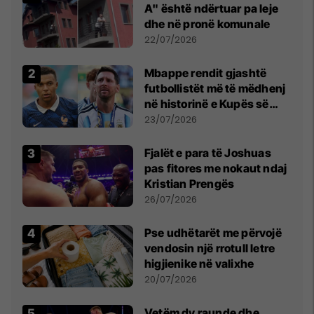
A" është ndërtuar pa leje
dhe në pronë komunale
22/07/2026
Mbappe rendit gjashtë
futbollistët më të mëdhenj
në historinë e Kupës së
Botës, Messi mbetet i dyti
23/07/2026
Fjalët e para të Joshuas
pas fitores me nokaut ndaj
Kristian Prengës
26/07/2026
Pse udhëtarët me përvojë
vendosin një rrotull letre
higjienike në valixhe
20/07/2026
Vetëm dy raunde dhe