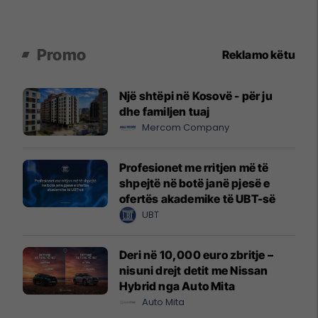
Promo
Reklamo këtu
Një shtëpi në Kosovë - për ju
dhe familjen tuaj
Mercom Company
Profesionet me rritjen më të
shpejtë në botë janë pjesë e
ofertës akademike të UBT-së
UBT
Deri në 10,000 euro zbritje –
nisuni drejt detit me Nissan
Hybrid nga Auto Mita
Auto Mita