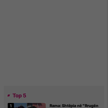
Top 5
Rama: Shtëpia në "Rrugën