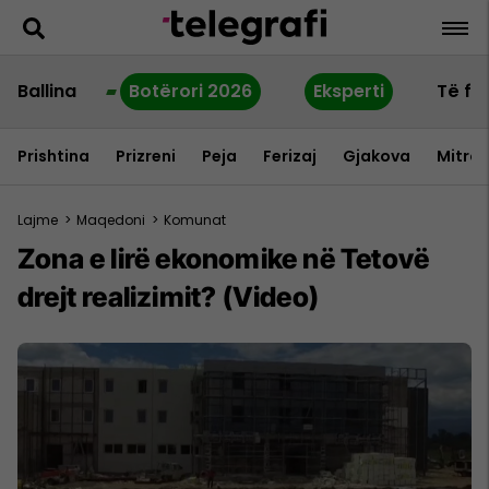
Ballina
Botërori 2026
Eksperti
Të fu
Prishtina
Prizreni
Peja
Ferizaj
Gjakova
Mitrov
Lajme
>
Maqedoni
>
Komunat
Zona e lirë ekonomike në Tetovë
drejt realizimit? (Video)