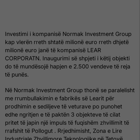
Investimi i kompanisë Normak Investment Group
kap vlerën rreth shtatë milionë euro rreth dhjetë
milionë euro janë të kompanisë LEAR
CORPORATN. Inaugurimi së shpjeti i këtij objekti
do të mundësojë hapjen e 2.500 vendeve të reja
të punës.
Në Normak Investment Group thonë se paralelisht
me rrumbullakimin e fabrikës së Learit për
prodhimin e sediljeve të veturave po punohet
edhe ngritjen e të paktën 3 objekteve të cilat
pritet të japin një impuls të fuqishëm zhvillimit të
rrafshit të Pollogut . Rrjedhimisht, Zona e Lire
Industriale Zhvillimore Teknologjike në Tetovë