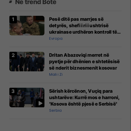
Në trend Botë
Pesë ditë pas marrjes së
detyrës, shefi i ri i ushtrisë
ukrainase urdhëron kontroll të
madh
Evropa
Dritan Abazoviqi merret në
pyetje për dhënien e shtetësisë
së nderit biznesmenit kosovar
Mali i Zi
Sërish kërcënon, Vuçiq para
ushtarëve: Kurrë mos e harroni,
'Kosova është pjesë e Serbisë'
Serbia