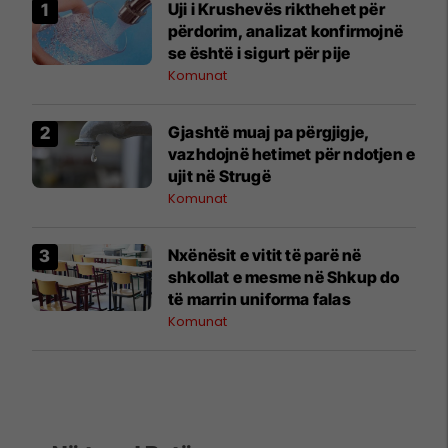
Uji i Krushevës rikthehet për
përdorim, analizat konfirmojnë
se është i sigurt për pije
Komunat
Gjashtë muaj pa përgjigje,
vazhdojnë hetimet për ndotjen e
ujit në Strugë
Komunat
Nxënësit e vitit të parë në
shkollat e mesme në Shkup do
të marrin uniforma falas
Komunat