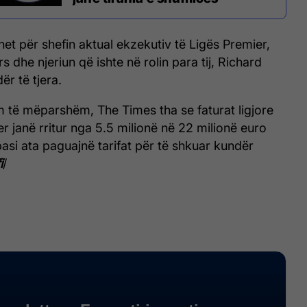
et për shefin aktual ekzekutiv të Ligës Premier,
 dhe njeriun që ishte në rolin para tij, Richard
r të tjera.
m të mëparshëm, The Times tha se faturat ligjore
r janë rritur nga 5.5 milionë në 22 milionë euro
 pasi ata paguajnë tarifat për të shkuar kundër
i
/