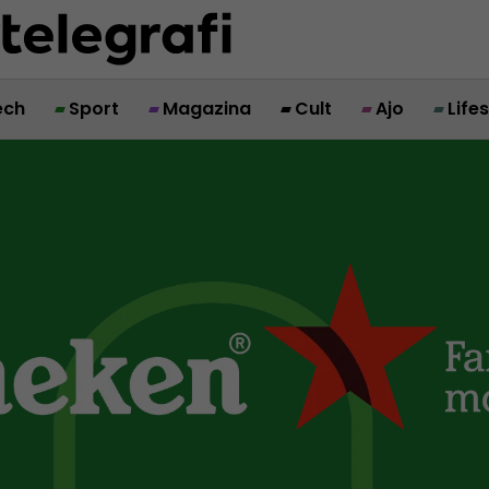
ech
Sport
Magazina
Cult
Ajo
Life