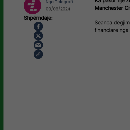
Ka pasur një zh
Nga
Telegrafi
Manchester Cit
09/06/2024
Seanca dëgjimo
financiare nga 