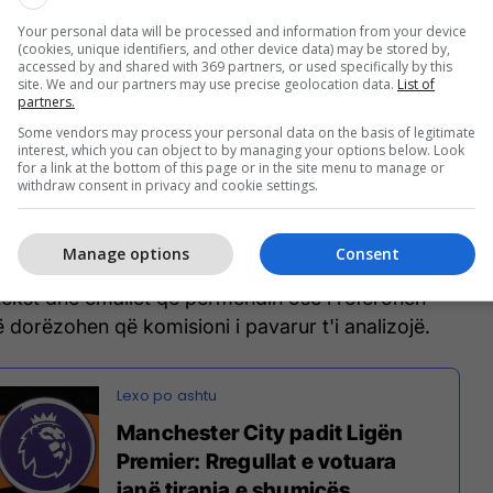
Your personal data will be processed and information from your device
t prej 165 faqesh, City argumenton se rregullat e
(cookies, unique identifiers, and other device data) may be stored by,
me Palët e Asociuara (APT) janë të paligjshme.
accessed by and shared with 369 partners, or used specifically by this
site. We and our partners may use precise geolocation data.
List of
partners.
vate dyjavore do të zhvillohet për këtë çështje, me
Some vendors may process your personal data on the basis of legitimate
und të ketë një ndikim në rastin e dytë.
interest, which you can object to by managing your options below. Look
for a link at the bottom of this page or in the site menu to manage or
withdraw consent in privacy and cookie settings.
Times, doli se figura të larta nga Liga Premier
jnë forma të shumta komunikimi që datojnë që
r filloi hetimi.
Manage options
Consent
ekst dhe emailet që përmendin ose i referohen
ë dorëzohen që komisioni i pavarur t'i analizojë.
Manchester City padit Ligën
Premier: Rregullat e votuara
janë tirania e shumicës