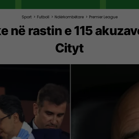
Sport
>
Futboll
>
Ndërkombëtare
>
Premier League
ke në rastin e 115 akuza
Cityt