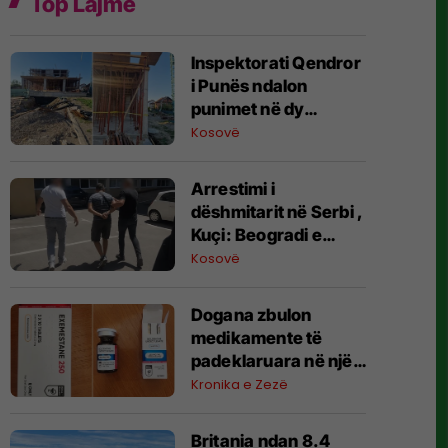
Top Lajme
Inspektorati Qendror
i Punës ndalon
punimet në dy
kantiere ndërtimi në
Kosovë
Prizren dhe
Suharekë
​Arrestimi i
dëshmitarit në Serbi ,
Kuçi: Beogradi e
trajton zbulimin e së
Kosovë
vërtetës si akt
spiunazhi, frikësohet
​Dogana zbulon
nga zbardhja e
medikamente të
varrezave masive
padeklaruara në një
autobus në PKK Dheu
Kronika e Zezë
i Bardhë
Britania ndan 8.4