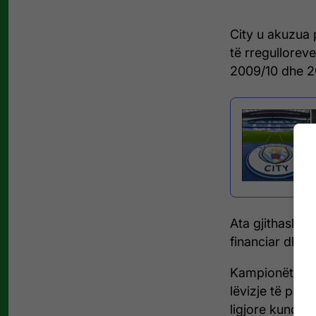
City u akuzua 
të rregullorev
2009/10 dhe 2
Ata gjithashtu
financiar dhe 
Kampionët moho
lëvizje të pap
ligjore kundër