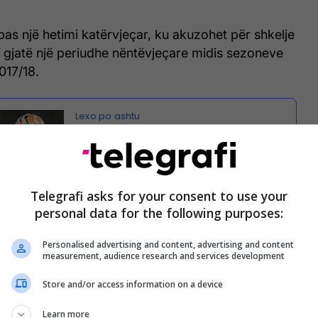
pas një hetimi katërvjeçar, ku akuzohet për shkelje
e gjatë një periudhe nëntëvjeçare midis sezoneve
017/18.
Tre klube mbështesin çështjen
ligjore të Man Cityt kundër
Ligës Premier
Telegrafi asks for your consent to use your
personal data for the following purposes:
 dyshohet se nuk kanë dhënë informacion të saktë
nuk kanë bashkëpunuar me trupin hetues.
Personalised advertising and content, advertising and content
measurement, audience research and services development
jnë të gjitha akuzat dhe javën e kaluar, në një
Store and/or access information on a device
recedentë, nisën procesin e marrjes së masave
 Ligës Premier.
Learn more