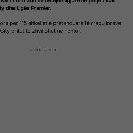
villim të madh në betejën ligjore në pritje midis
y dhe Ligës Premier.
re për 115 shkeljet e pretenduara të rregulloreve
City pritet të zhvillohet në nëntor.