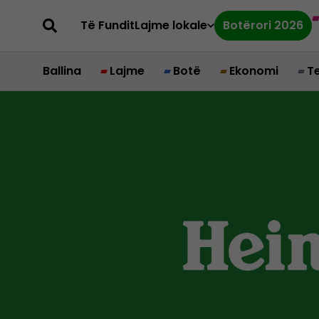
Të Fundit
Lajme lokale
Botërori 2026
Ballina
Lajme
Botë
Ekonomi
T