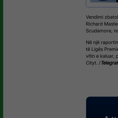
Vendimi zbatoh
Richard Masters
Scudamore, ndë
Në një raporti
të Ligës Premie
vitin e kaluar,
Cityt. /
Telegraf