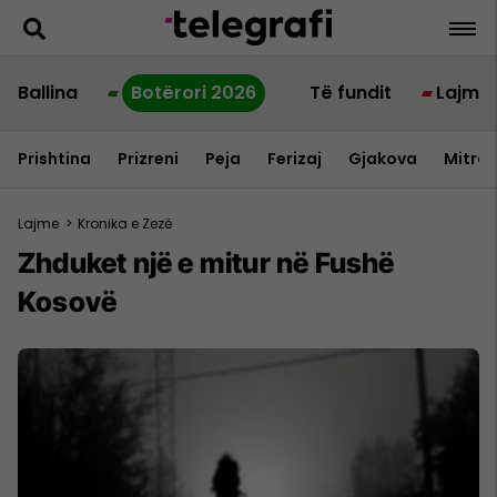
Ballina
Botërori 2026
Të fundit
Lajme
Prishtina
Prizreni
Peja
Ferizaj
Gjakova
Mitrov
Lajme
>
Kronika e Zezë
Zhduket një e mitur në Fushë
Kosovë