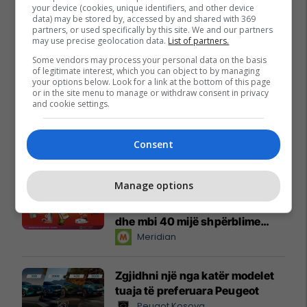
your device (cookies, unique identifiers, and other device
data) may be stored by, accessed by and shared with 369
partners, or used specifically by this site. We and our partners
may use precise geolocation data.
List of partners.
Some vendors may process your personal data on the basis
of legitimate interest, which you can object to by managing
your options below. Look for a link at the bottom of this page
or in the site menu to manage or withdraw consent in privacy
and cookie settings.
Consent
Promo
Reklamo këtu
Manage options
Këtë herë me kartelë
gërvishtëse plotësisht digjitale
dhe mbi 40 mijë shpërblime
instant!
Meridian
Zgjidhni një nga katër modelet
tuaja të preferuara Peugeot
Peugot Kosova