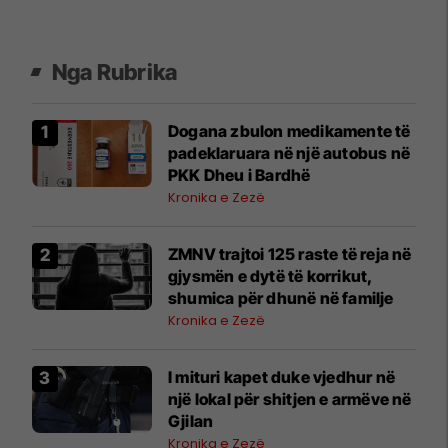
Nga Rubrika
​Dogana zbulon medikamente të
padeklaruara në një autobus në
PKK Dheu i Bardhë
Kronika e Zezë
ZMNV trajtoi 125 raste të reja në
gjysmën e dytë të korrikut,
shumica për dhunë në familje
Kronika e Zezë
I mituri kapet duke vjedhur në
një lokal për shitjen e armëve në
Gjilan
Kronika e Zezë