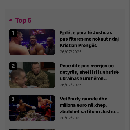
Top 5
Fjalët e para të Joshuas
pas fitores me nokaut ndaj
Kristian Prengës
26/07/2026
Pesë ditë pas marrjes së
detyrës, shefi i ri i ushtrisë
ukrainase urdhëron
kontroll të madh
26/07/2026
Vetëm dy raunde dhe
miliona euro në xhep,
zbulohet sa fituan Joshua
e Prenga
26/07/2026