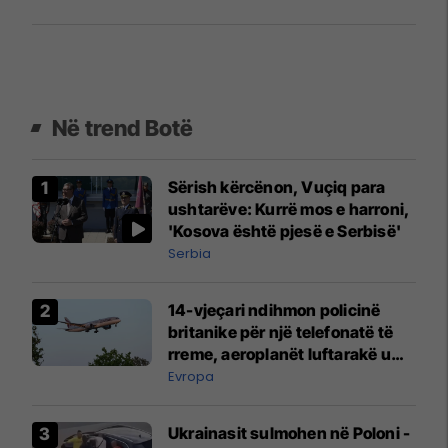
Në trend Botë
Sërish kërcënon, Vuçiq para
ushtarëve: Kurrë mos e harroni,
'Kosova është pjesë e Serbisë'
Serbia
14-vjeçari ndihmon policinë
britanike për një telefonatë të
rreme, aeroplanët luftarakë u
ngritën në ajër për të
Evropa
interceptuar fluturaken e Qatar
Airways që po shkonte drejt
Ukrainasit sulmohen në Poloni -
Mançesterit