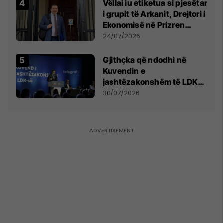
Vëllai iu etiketua si pjesëtar
i grupit të Arkanit, Drejtori i
Ekonomisë në Prizren
mohon pretendimet
24/07/2026
Gjithçka që ndodhi në
Kuvendin e
jashtëzakonshëm të LDK-
së
30/07/2026