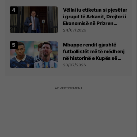
Vëllai iu etiketua si pjesëtar
i grupit të Arkanit, Drejtori i
Ekonomisë në Prizren
mohon pretendimet
24/07/2026
Mbappe rendit gjashtë
futbollistët më të mëdhenj
në historinë e Kupës së
Botës, Messi mbetet i dyti
23/07/2026