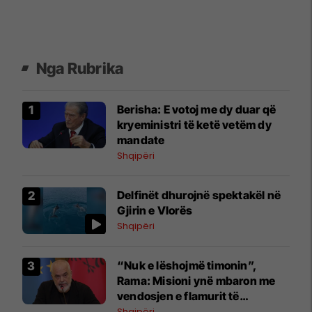
Nga Rubrika
Berisha: E votoj me dy duar që
kryeministri të ketë vetëm dy
mandate
Shqipëri
Delfinët dhurojnë spektakël në
Gjirin e Vlorës
Shqipëri
“Nuk e lëshojmë timonin”,
Rama: Misioni ynë mbaron me
vendosjen e flamurit të
Skënderbeut në BE
Shqipëri