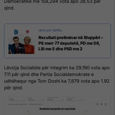
Demokratike me 158,294 vota apo 38.53 për
qind.
Rezultati preliminar në Shqipëri –
PS merr 77 deputetë, PD me 56,
LSI me 5 dhe PSD me 2
Lëvizja Socialiste për Integrim ka 29,190 vota apo
7.11 për qind dhe Partia Socialdemokrate e
udhëhequr nga Tom Doshi ka 7,879 vota apo 1.92
për qind.