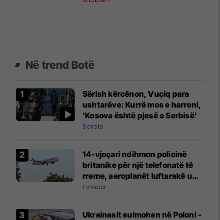
Në trend Botë
Sërish kërcënon, Vuçiq para
ushtarëve: Kurrë mos e harroni,
'Kosova është pjesë e Serbisë'
Serbia
14-vjeçari ndihmon policinë
britanike për një telefonatë të
rreme, aeroplanët luftarakë u
ngritën në ajër për të
Evropa
interceptuar fluturaken e Qatar
Airways që po shkonte drejt
Ukrainasit sulmohen në Poloni -
Mançesterit