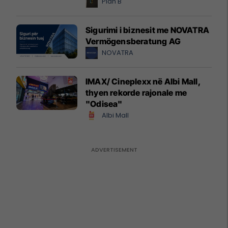
Plan B
Sigurimi i biznesit me NOVATRA
Vermögensberatung AG
NOVATRA
IMAX/ Cineplexx në Albi Mall,
thyen rekorde rajonale me
"Odisea"
Albi Mall