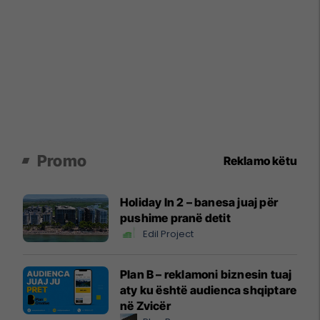
Promo
Reklamo këtu
Holiday In 2 – banesa juaj për
pushime pranë detit
Edil Project
Plan B – reklamoni biznesin tuaj
aty ku është audienca shqiptare
në Zvicër