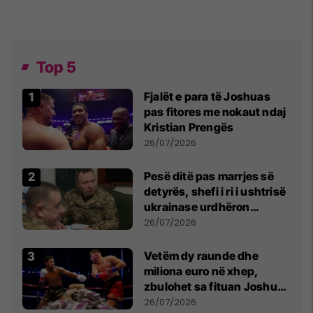
Top 5
Fjalët e para të Joshuas
pas fitores me nokaut ndaj
Kristian Prengës
26/07/2026
Pesë ditë pas marrjes së
detyrës, shefi i ri i ushtrisë
ukrainase urdhëron
kontroll të madh
26/07/2026
Vetëm dy raunde dhe
miliona euro në xhep,
zbulohet sa fituan Joshua
e Prenga
26/07/2026