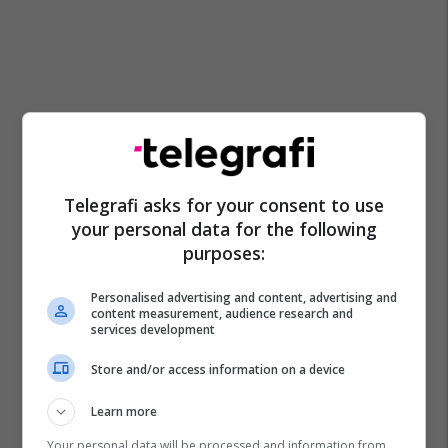
Telegrafi asks for your consent to use
your personal data for the following
purposes:
Personalised advertising and content, advertising and
content measurement, audience research and
services development
Store and/or access information on a device
Learn more
Pd
Zgjedhjet
Ps
Psd
Zgjedhjet Në Shqipëri
Kqz
Shqipëri
Lsi
Your personal data will be processed and information from