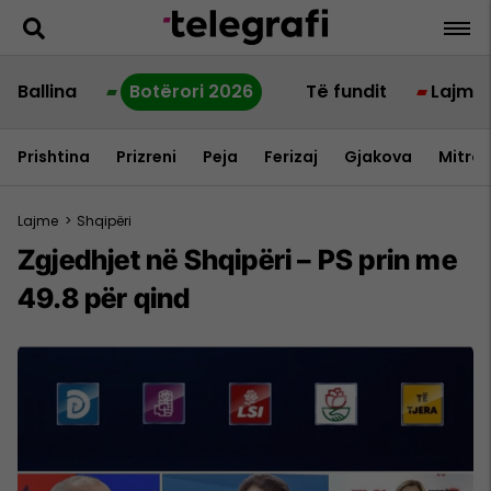
Ballina
Botërori 2026
Të fundit
Lajme
Prishtina
Prizreni
Peja
Ferizaj
Gjakova
Mitrov
Lajme
>
Shqipëri
Zgjedhjet në Shqipëri – PS prin me
49.8 për qind