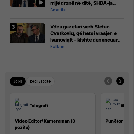
mijë dronë në ditë, SHBA-ja
mbetet shumë prapa në
Amerika
prodhim
Vdes gazetari serb Stefan
Cvetkoviq, që hetoi vrasjen e
Ivanoviqit – kishte denoncuar
kërcënime ndaj vëllezërve
Ballkan
Vuçiq
Jobs
Real Estate
Telegrafi
Elkos
Video Editor/Kameraman (3
Punëtor në 
pozita)