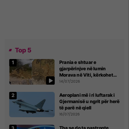
Top 5
Prania e shtuar e
gjarpërinjve në lumin
Morava në Viti, kërkohet
kujdes nga qytetarët
14/07/2026
Aeroplani më i ri luftarak i
Gjermanisë u ngrit për herë
të parë në qiell
16/07/2026
Tha se do ta pastronte