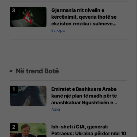
Gjermania rrit nivelin e
kërcënimit, qeveria thotë se
ekziston rreziku i sulmeve
terroriste
Evropa
Në trend Botë
Emiratet e Bashkuara Arabe
kanë një plan të madh për të
anashkaluar Ngushticën e
Hormuzit
Azia
Ish-shefi i CIA, gjenerali
Petraeus: Ukraina përdor mbi 10