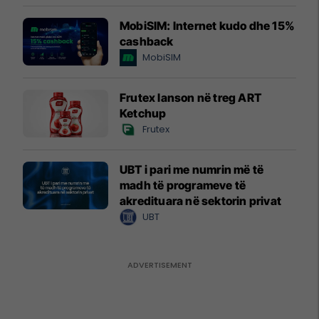
MobiSIM: Internet kudo dhe 15%
cashback
MobiSIM
Frutex lanson në treg ART
Ketchup
Frutex
UBT i pari me numrin më të
madh të programeve të
akredituara në sektorin privat
UBT