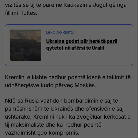
vizitës së tij të parë në Kaukazin e Jugut që nga
fillimi i luftës.
Ukraina godet për herë të parë
qytetet në afërsi të Uralit
Kremlini e kishte hedhur poshtë idenë e takimit të
udhëheqësve kudo përveç Moskës.
Ndërsa Rusia vazhdon bombardimin e saj të
pamëshirshëm të Ukrainës dhe ofensivën e saj
ushtarake, Kremlini nuk i ka zvogëluar kërkesat e
tij maksimaliste dhe ka hedhur poshtë
vazhdimisht çdo kompromis.