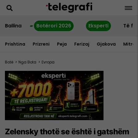
Ballina
Botërori 2026
Eksperti
Të fu
Prishtina
Prizreni
Peja
Ferizaj
Gjakova
Mitrov
Botë
>
Nga Bota
>
Evropa
Zelensky thotë se është i gatshëm