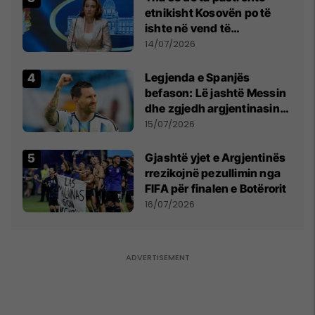
etnikisht Kosovën po të
ishte në vend të
Millosheviqit, Lëvizja e
14/07/2026
Qytetarëve të Lirë në Serbi
kërkon shkarkimin e
Legjenda e Spanjës
menjëhershëm të
befason: Lë jashtë Messin
Snezhana Paunoviq
dhe zgjedh argjentinasin
më të mirë në botë
15/07/2026
Gjashtë yjet e Argjentinës
rrezikojnë pezullimin nga
FIFA për finalen e Botërorit
16/07/2026