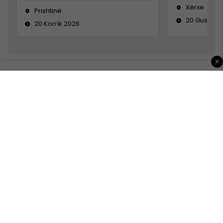
Xërxe
Prishtinë
20 Gusht 2
20 Korrik 2026
×