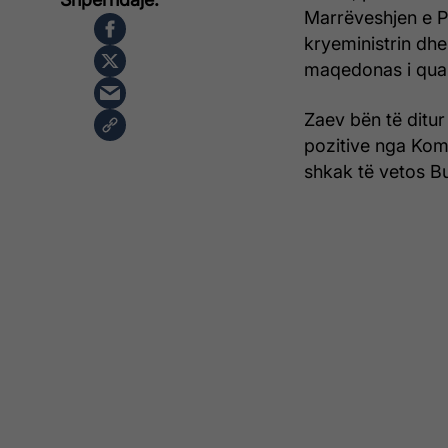
Marrëveshjen e P
kryeministrin dhe
maqedonas i quan
Zaev bën të ditu
pozitive nga Komi
shkak të vetos Bu