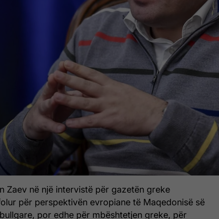
n Zaev në një intervistë për gazetën greke
 folur për perspektivën evropiane të Maqedonisë së
 bullgare, por edhe për mbështetjen greke, për