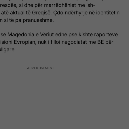
respës, si dhe për marrëdhëniet me ish-
 atë aktual të Greqisë. Çdo ndërhyrje në identitetin
 si të pa pranueshme.
r se Maqedonia e Veriut edhe pse kishte raporteve
sioni Evropian, nuk i filloi negociatat me BE për
llgare.