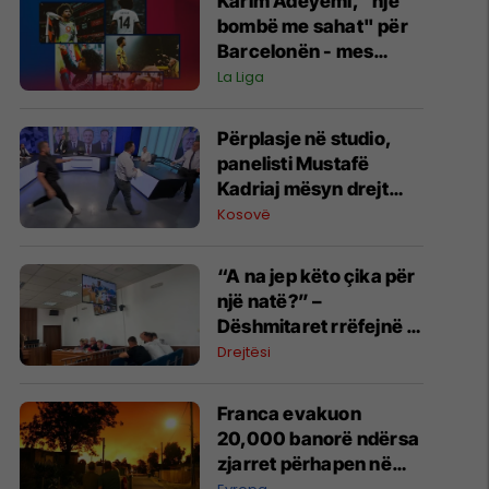
Karim Adeyemi, “një
bombë me sahat" për
Barcelonën - mes
talentit të madh dhe
La Liga
mos arritjes së
madhështisë
Përplasje në studio,
panelisti Mustafë
Kadriaj mësyn drejt
Nexhmedin Spahiut -
Kosovë
ndërpritet transmetimi
“A na jep këto çika për
një natë?” –
Dëshmitaret rrëfejnë si
nisi konflikti që
Drejtësi
përfundoi me
plagosjen e tre
Franca evakuon
personave
20,000 banorë ndërsa
zjarret përhapen në