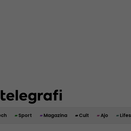
ech
Sport
Magazina
Cult
Ajo
Life