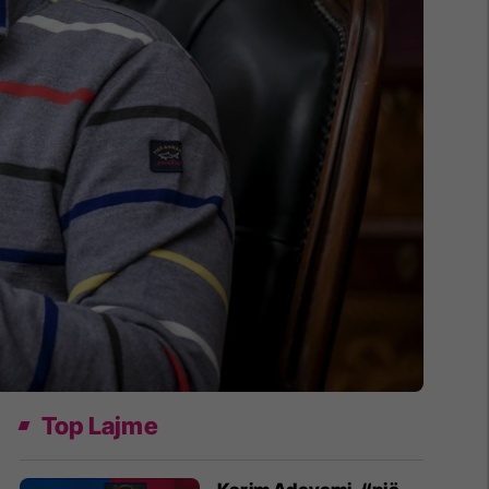
Top Lajme