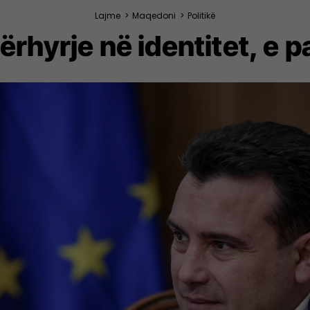
Lajme
>
Maqedoni
>
Politikë
ërhyrje në identitet, e