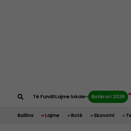
Të Fundit
Lajme lokale
Botërori 2026
Ballina
Lajme
Botë
Ekonomi
T