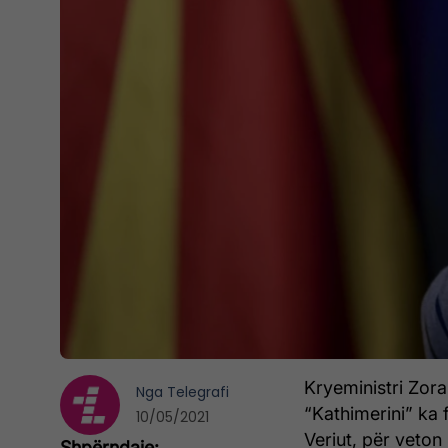
Kryeministri Zora
Nga
Telegrafi
“Kathimerini” ka
10/05/2021
Veriut, për veton