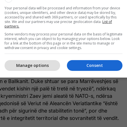
akis më siguroi kategorikisht se Greqia mbetet një
ështetës i fortë i vendit tonë në procesin e
Your personal data will be processed and information from your device
(cookies, unique identifiers, and other device data) may be stored by,
ciatave me Bashkimin Evropian. Ne të dy u
accessed by and shared with 369 partners, or used specifically by this
site. We and our partners may use precise geolocation data.
List of
atimin e plotë dhe të pandërprerë të detyrimeve
partners.
caktuara në Marrëveshjen e Prespës. Në të gjitha
Some vendors may process your personal data on the basis of legitimate
e diskutojmë për bashkëpunim më të madh ekonomik
interest, which you can object to by managing your options below. Look
for a link at the bottom of this page or in the site menu to manage or
dojë dhe avancohet”, tha Zaev.
withdraw consent in privacy and cookie settings.
jet pas nënshkrimit të Marrëveshjes së Prespës si në
Manage options
Consent
ut ashtu edhe në Greqi, përkoi vullneti i fortë
qësve dhe bashkëpunëtorëve të tyre për të
n e Ballkanit. Duke shtuar se para Marrëveshjes së
vendet kishin një palë të tretë në tryezë”, ndërkaq
t kryeministri Zaev jemi aleatë të NATO-s, ndërsa
edonisë së Veriut në Aleancën Veriatlantike “është
adh për sigurinë dhe stabilitetin tonë”, por dhe
ë e integritetit territorial dhe sovranitetit të vendit.