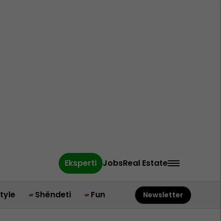
Eksperti
Jobs
Real Estate
style
Shëndeti
Fun
Newsletter