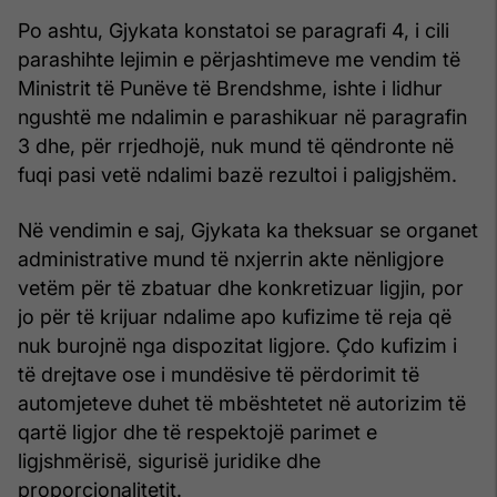
Po ashtu, Gjykata konstatoi se paragrafi 4, i cili
parashihte lejimin e përjashtimeve me vendim të
Ministrit të Punëve të Brendshme, ishte i lidhur
ngushtë me ndalimin e parashikuar në paragrafin
3 dhe, për rrjedhojë, nuk mund të qëndronte në
fuqi pasi vetë ndalimi bazë rezultoi i paligjshëm.
Në vendimin e saj, Gjykata ka theksuar se organet
administrative mund të nxjerrin akte nënligjore
vetëm për të zbatuar dhe konkretizuar ligjin, por
jo për të krijuar ndalime apo kufizime të reja që
nuk burojnë nga dispozitat ligjore. Çdo kufizim i
të drejtave ose i mundësive të përdorimit të
automjeteve duhet të mbështetet në autorizim të
qartë ligjor dhe të respektojë parimet e
ligjshmërisë, sigurisë juridike dhe
proporcionalitetit.