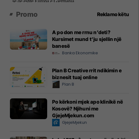
Promo
Reklamo këtu
A po don me rrnu n’deti?
Kursimet mund t’ju sjellin një
banesë
Banka Ekonomike
Plan B Creative rrit ndikimin e
biznesit tuaj online
Plan B
Po kërkoni mjek apo klinikë në
Kosovë? Njihuni me
GjejeMjekun.com
GjejeMjekun