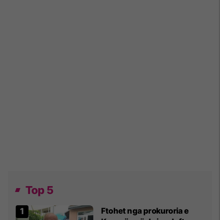
Top 5
Ftohet nga prokuroria e