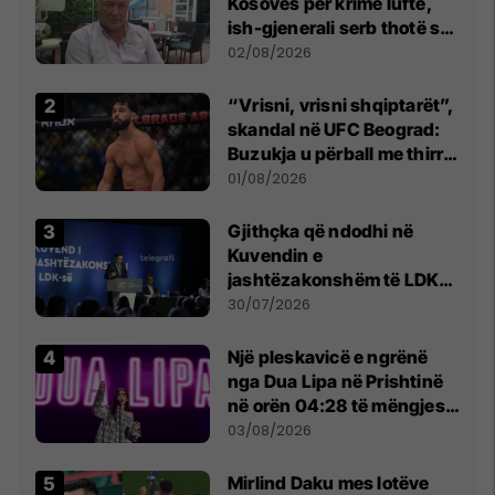
Kosovës për krime lufte,
ish-gjenerali serb thotë se
dikush e tradhtoi në
02/08/2026
Beograd
“Vrisni, vrisni shqiptarët”,
skandal në UFC Beograd:
Buzukja u përball me thirrje
anti-shqiptare nga
01/08/2026
tribunat
Gjithçka që ndodhi në
Kuvendin e
jashtëzakonshëm të LDK-
së
30/07/2026
Një pleskavicë e ngrënë
nga Dua Lipa në Prishtinë
në orën 04:28 të mëngjesit
- dhe bota digjitale serbe
03/08/2026
shpall gjendjen e luftës
Mirlind Daku mes lotëve