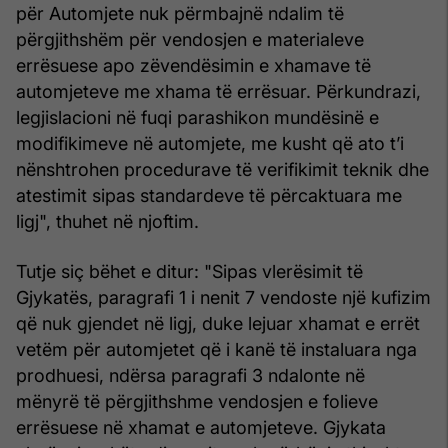
për Automjete nuk përmbajnë ndalim të
përgjithshëm për vendosjen e materialeve
errësuese apo zëvendësimin e xhamave të
automjeteve me xhama të errësuar. Përkundrazi,
legjislacioni në fuqi parashikon mundësinë e
modifikimeve në automjete, me kusht që ato t’i
nënshtrohen procedurave të verifikimit teknik dhe
atestimit sipas standardeve të përcaktuara me
ligj", thuhet në njoftim.
Tutje siç bëhet e ditur: "Sipas vlerësimit të
Gjykatës, paragrafi 1 i nenit 7 vendoste një kufizim
që nuk gjendet në ligj, duke lejuar xhamat e errët
vetëm për automjetet që i kanë të instaluara nga
prodhuesi, ndërsa paragrafi 3 ndalonte në
mënyrë të përgjithshme vendosjen e folieve
errësuese në xhamat e automjeteve. Gjykata