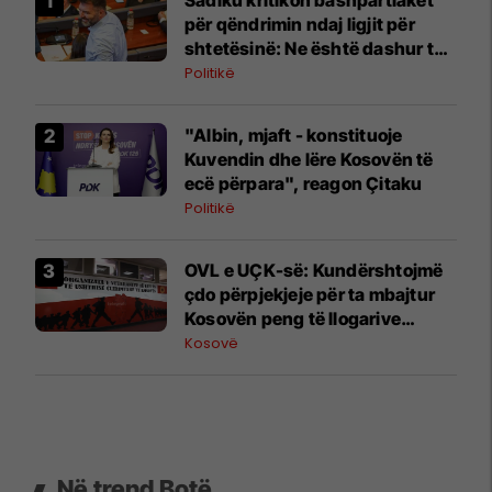
për qëndrimin ndaj ligjit për
shtetësinë: Ne është dashur të
protestojmë, nuk e bëmë
Politikë
"Albin, mjaft - konstituoje
Kuvendin dhe lëre Kosovën të
ecë përpara", reagon Çitaku
Politikë
OVL e UÇK-së: Kundërshtojmë
çdo përpjekjeje për ta mbajtur
Kosovën peng të llogarive
partiake të Albin Kurtit
Kosovë
Në trend Botë