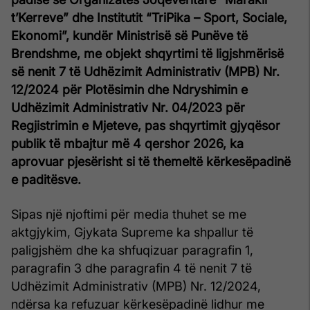
t’Kerreve” dhe Institutit “TriPika – Sport, Sociale,
Ekonomi”, kundër Ministrisë së Punëve të
Brendshme, me objekt shqyrtimi të ligjshmërisë
së nenit 7 të Udhëzimit Administrativ (MPB) Nr.
12/2024 për Plotësimin dhe Ndryshimin e
Udhëzimit Administrativ Nr. 04/2023 për
Regjistrimin e Mjeteve, pas shqyrtimit gjyqësor
publik të mbajtur më 4 qershor 2026, ka
aprovuar pjesërisht si të themeltë kërkesëpadinë
e paditësve.
Sipas një njoftimi për media thuhet se me
aktgjykim, Gjykata Supreme ka shpallur të
paligjshëm dhe ka shfuqizuar paragrafin 1,
paragrafin 3 dhe paragrafin 4 të nenit 7 të
Udhëzimit Administrativ (MPB) Nr. 12/2024,
ndërsa ka refuzuar kërkesëpadinë lidhur me