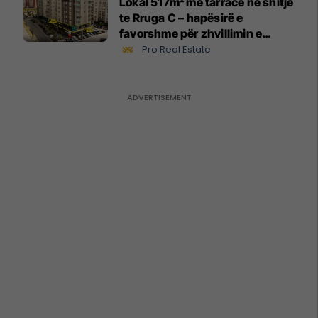
Lokal 517m² me tarracë në shitje
te Rruga C – hapësirë e
favorshme për zhvillimin e
biznesit #15796
Pro Real Estate