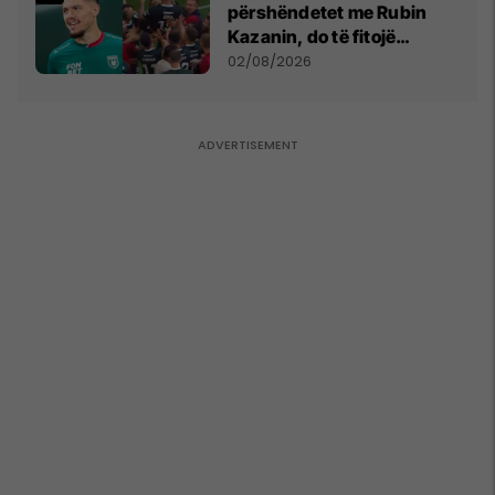
përshëndetet me Rubin
Kazanin, do të fitojë
miliona te Spartak Moska
02/08/2026