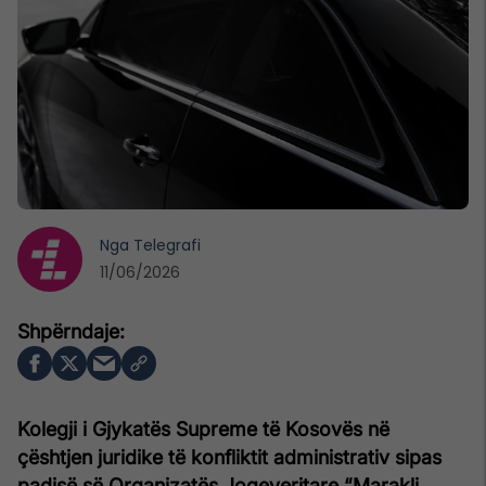
Nga
Telegrafi
11/06/2026
Kolegji i Gjykatës Supreme të Kosovës në
çështjen juridike të konfliktit administrativ sipas
padisë së Organizatës Joqeveritare “Marakli