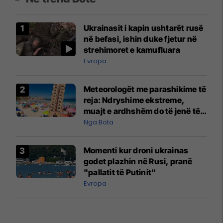
Ukrainasit i kapin ushtarët rusë
në befasi, ishin duke fjetur në
strehimoret e kamufluara
Evropa
Meteorologët me parashikime të
reja: Ndryshime ekstreme,
muajt e ardhshëm do të jenë të
pazakontë
Nga Bota
Momenti kur droni ukrainas
godet plazhin në Rusi, pranë
"pallatit të Putinit"
Evropa