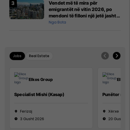
Vendet më të mira për
emigrantët në vitin 2026, po
mendoni të filloni një jetë jashtë
vendit?
Nga Bota
Jobs
Real Estate
Elkos Group
Elkos
Specialist Mishi (Kasap)
Punëtor në 
Ferizaj
Xërxe
3 Gusht 2026
20 Gusht 2