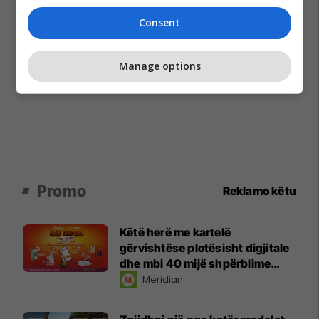
Consent
Manage options
Promo
Reklamo këtu
Këtë herë me kartelë
gërvishtëse plotësisht digjitale
dhe mbi 40 mijë shpërblime
instant!
Meridian