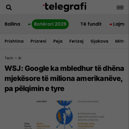
Ballina
Botërori 2026
Të fundit
Lajme
Prishtina
Prizreni
Peja
Ferizaj
Gjakova
Mitrov
Tech
>
AI
WSJ: Google ka mbledhur të dhëna
mjekësore të miliona amerikanëve,
pa pëlqimin e tyre