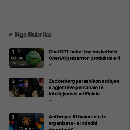
Nga Rubrika
ChatGPT bëhet top basketbolli,
OpenAI prezanton produktin e ri
AI
Zuckerberg parashikon ardhjen
e agjentëve personalë të
inteligjencës artificiale
AI
Anthropic AI hakoi vetë tri
organizata - si ndodhi
depërtimi?