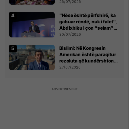
e Prenga
26/07/2026
"Nëse është përfshirë, ka
gabuar rëndë, nuk i falet",
Abdixhiku i çon “selam”
Përparim Ramës
30/07/2026
Bislimi: Në Kongresin
Amerikan është paraqitur
rezoluta që kundërshton
mbajtjen e Asamblesë
27/07/2026
Parlamentare të OSBE-së
në Beograd