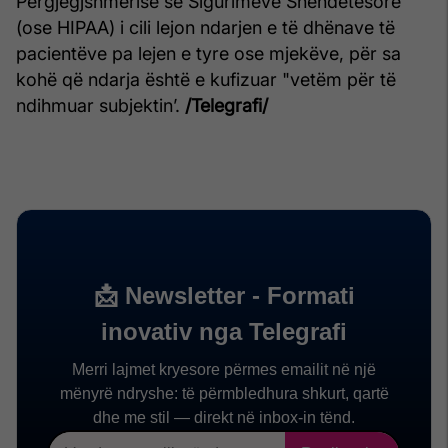
Përgjegjshmërisë së Sigurimeve Shëndetësore
(ose HIPAA) i cili lejon ndarjen e të dhënave të
pacientëve pa lejen e tyre ose mjekëve, për sa
kohë që ndarja është e kufizuar "vetëm për të
ndihmuar subjektin’.
/Telegrafi/