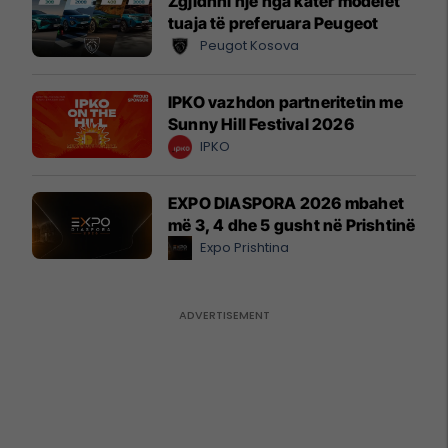
Zgjidhni një nga katër modelet
tuaja të preferuara Peugeot
Peugot Kosova
IPKO vazhdon partneritetin me
Sunny Hill Festival 2026
IPKO
EXPO DIASPORA 2026 mbahet
më 3, 4 dhe 5 gusht në Prishtinë
Expo Prishtina