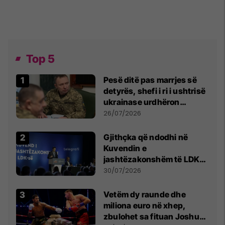
Top 5
Pesë ditë pas marrjes së
detyrës, shefi i ri i ushtrisë
ukrainase urdhëron
kontroll të madh
26/07/2026
Gjithçka që ndodhi në
Kuvendin e
jashtëzakonshëm të LDK-
së
30/07/2026
Vetëm dy raunde dhe
miliona euro në xhep,
zbulohet sa fituan Joshua