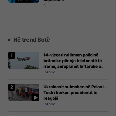
AI
Në trend Botë
14-vjeçari ndihmon policinë
britanike për një telefonatë të
rreme, aeroplanët luftarakë u
ngritën në ajër për të
Evropa
interceptuar fluturaken e Qatar
Airways që po shkonte drejt
Ukrainasit sulmohen në Poloni -
Mançesterit
Tusk i kërkon presidentit të
reagojë
Evropa