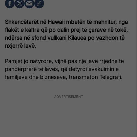
Shkencëtarët në Hawaii mbetën të mahnitur, nga
flakët e kaltra që po dalin prej të çarave në tokë,
ndërsa në sfond vullkani Kilauea po vazhdon të
nxjerrë lavë.
Pamjet jo natyrore, vijnë pas një jave rrjedhe të
pandërprerë të lavës, që detyroi evakuimin e
familjeve dhe bizneseve, transmeton Telegrafi.