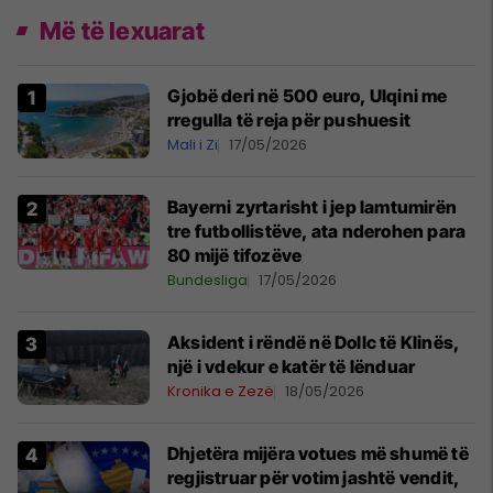
Më të lexuarat
Gjobë deri në 500 euro, Ulqini me
rregulla të reja për pushuesit
Mali i Zi
17/05/2026
Bayerni zyrtarisht i jep lamtumirën
tre futbollistëve, ata nderohen para
80 mijë tifozëve
Bundesliga
17/05/2026
Aksident i rëndë në Dollc të Klinës,
një i vdekur e katër të lënduar
Kronika e Zezë
18/05/2026
Dhjetëra mijëra votues më shumë të
regjistruar për votim jashtë vendit,