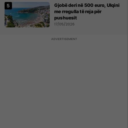
Gjobë deri në 500 euro, Ulqini
me rregulla të reja për
pushuesit
17/05/2026