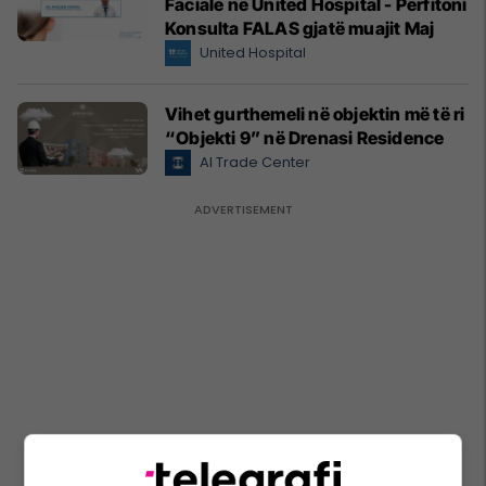
Faciale në United Hospital - Përfitoni
Konsulta FALAS gjatë muajit Maj
United Hospital
Vihet gurthemeli në objektin më të ri
“Objekti 9” në Drenasi Residence
Al Trade Center