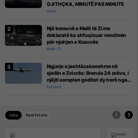
GJITHÇKA, MINUTË PAS MINUTE
Azia
Një komunë e Malit të Zi me
deklaratë ka shfuqizuar vendimin
për njohjen e Kosovës
Mali i Zi
Ngjarje e jashtëzakonshme në
qiellin e Zvicrës: Brenda 24 orëve, i
njëjti aeroplan goditet dy herë nga
rrufeja
Evropa
Jobs
Real Estate