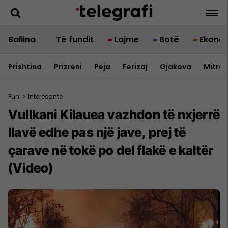
Ballina
Të fundit
Lajme
Botë
Ekono
Prishtina
Prizreni
Peja
Ferizaj
Gjakova
Mitrov
Fun
>
Interesante
Vullkani Kilauea vazhdon të nxjerrë
llavë edhe pas një jave, prej të
çarave në tokë po del flakë e kaltër
(Video)