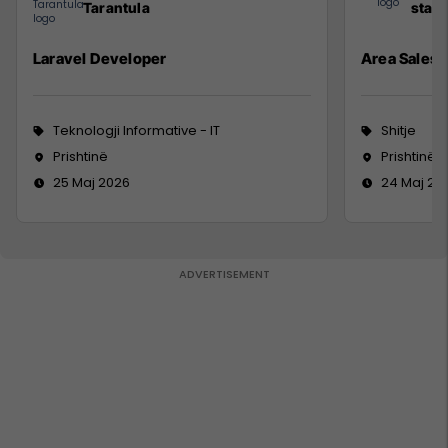
Tarantula
staff
Laravel Developer
Area Sales
Teknologji Informative - IT
Shitje
Prishtinë
Prishtinë
25 Maj 2026
24 Maj 20