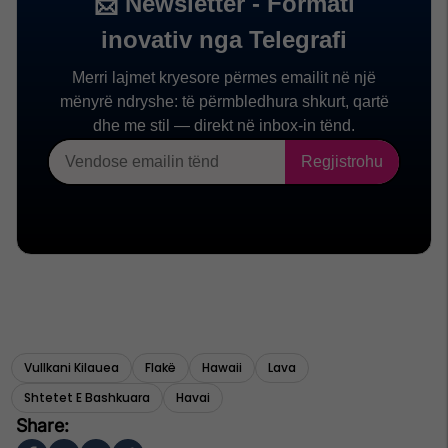
Vullkani Kilauea
Flakë
Hawaii
Lava
Shtetet E Bashkuara
Havai