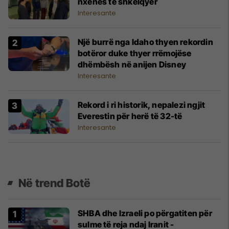
nxënës të shkëlqyer
Interesante
Një burrë nga Idaho thyen rekordin
botëror duke thyer rrëmojëse
dhëmbësh në anijen Disney
Interesante
Rekord i ri historik, nepalezi ngjit
Everestin për herë të 32-të
Interesante
Në trend Botë
SHBA dhe Izraeli po përgatiten për
sulme të reja ndaj Iranit -