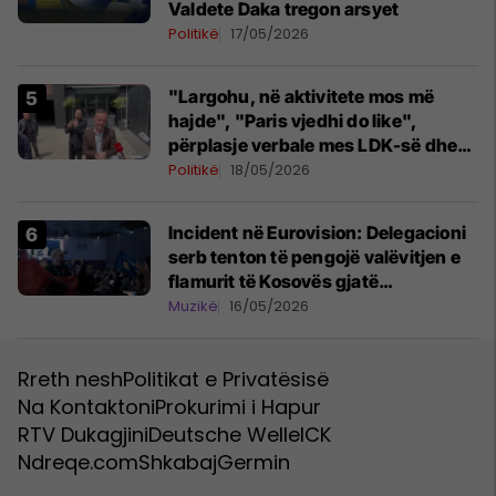
Valdete Daka tregon arsyet
Politikë
17/05/2026
"Largohu, në aktivitete mos më
hajde", "Paris vjedhi do like",
përplasje verbale mes LDK-së dhe
PSD-së
Politikë
18/05/2026
Incident në Eurovision: Delegacioni
serb tenton të pengojë valëvitjen e
flamurit të Kosovës gjatë
performancës së Shqipërisë
Muzikë
16/05/2026
Rreth nesh
Politikat e Privatësisë
Na Kontaktoni
Prokurimi i Hapur
RTV Dukagjini
Deutsche Welle
ICK
Ndreqe.com
Shkabaj
Germin