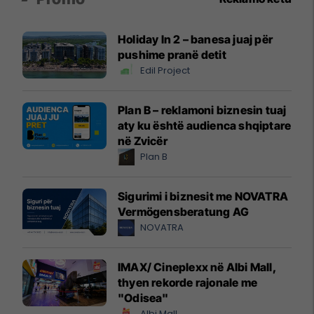
Holiday In 2 – banesa juaj për
pushime pranë detit
Edil Project
Plan B – reklamoni biznesin tuaj
aty ku është audienca shqiptare
në Zvicër
Plan B
Sigurimi i biznesit me NOVATRA
Vermögensberatung AG
NOVATRA
IMAX/ Cineplexx në Albi Mall,
thyen rekorde rajonale me
"Odisea"
Albi Mall