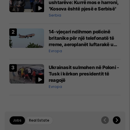
ushtarëve: Kurrë mos e harroni,
'Kosova është pjesë e Serbisë'
Serbia
14-vjeçari ndihmon policinë
britanike për një telefonatë të
rreme, aeroplanët luftarakë u
ngritën në ajër për të
Evropa
interceptuar fluturaken e Qatar
Airways që po shkonte drejt
Ukrainasit sulmohen në Poloni -
Mançesterit
Tusk i kërkon presidentit të
reagojë
Evropa
Jobs
Real Estate