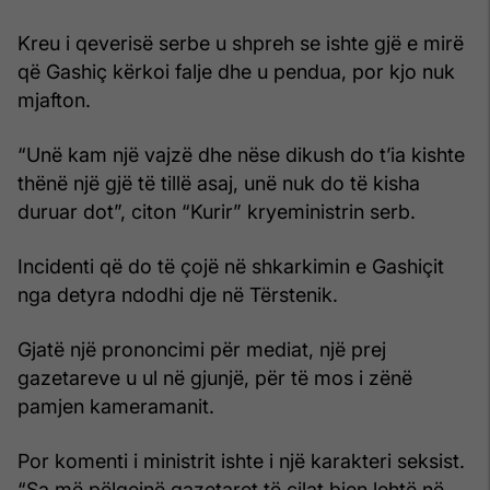
Kreu i qeverisë serbe u shpreh se ishte gjë e mirë
që Gashiç kërkoi falje dhe u pendua, por kjo nuk
mjafton.
“Unë kam një vajzë dhe nëse dikush do t’ia kishte
thënë një gjë të tillë asaj, unë nuk do të kisha
duruar dot”, citon “Kurir” kryeministrin serb.
Incidenti që do të çojë në shkarkimin e Gashiçit
nga detyra ndodhi dje në Tërstenik.
Gjatë një prononcimi për mediat, një prej
gazetareve u ul në gjunjë, për të mos i zënë
pamjen kameramanit.
Por komenti i ministrit ishte i një karakteri seksist.
“Sa më pëlqejnë gazetaret të cilat bien lehtë në