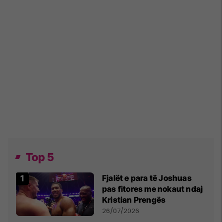
Top 5
Fjalët e para të Joshuas
pas fitores me nokaut ndaj
Kristian Prengës
26/07/2026