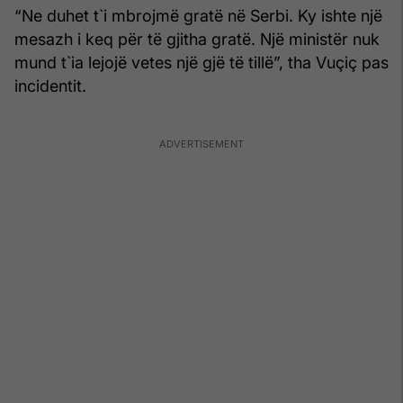
“Ne duhet t`i mbrojmë gratë në Serbi. Ky ishte një
mesazh i keq për të gjitha gratë. Një ministër nuk
mund t`ia lejojë vetes një gjë të tillë”, tha Vuçiç pas
incidentit.