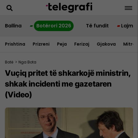
Ballina
Botërori 2026
Të fundit
Lajme
Prishtina
Prizreni
Peja
Ferizaj
Gjakova
Mitrov
Botë
>
Nga Bota
Vuçiq pritet të shkarkojë ministrin,
shkak incidenti me gazetaren
(Video)