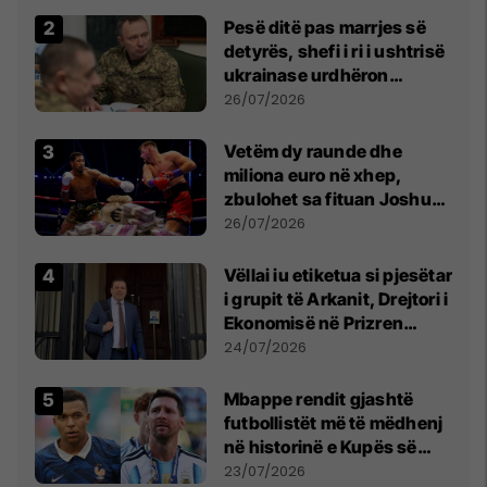
Pesë ditë pas marrjes së
detyrës, shefi i ri i ushtrisë
ukrainase urdhëron
kontroll të madh
26/07/2026
Vetëm dy raunde dhe
miliona euro në xhep,
zbulohet sa fituan Joshua
e Prenga
26/07/2026
Vëllai iu etiketua si pjesëtar
i grupit të Arkanit, Drejtori i
Ekonomisë në Prizren
mohon pretendimet
24/07/2026
Mbappe rendit gjashtë
futbollistët më të mëdhenj
në historinë e Kupës së
Botës, Messi mbetet i dyti
23/07/2026