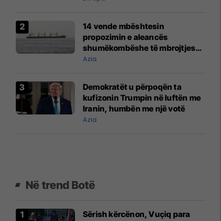
14 vende mbështesin
propozimin e aleancës
shumëkombëshe të mbrojtjes
detare të udhëhequr nga Arabia
Azia
Saudite
Demokratët u përpoqën ta
kufizonin Trumpin në luftën me
Iranin, humbën me një votë
Azia
Në trend Botë
Sërish kërcënon, Vuçiq para