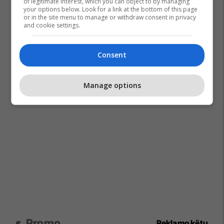
of legitimate interest, which you can object to by managing
your options below. Look for a link at the bottom of this page
or in the site menu to manage or withdraw consent in privacy
and cookie settings.
Consent
Manage options
Promo
Reklamo këtu