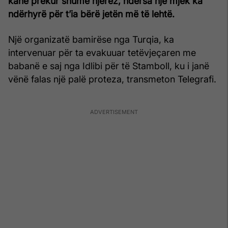
kanë prekur shumë njerëz, ndërsa një mjek ka
ndërhyrë për t’ia bërë jetën më të lehtë.
Një organizatë bamirëse nga Turqia, ka
intervenuar për ta evakuuar tetëvjeçaren me
babanë e saj nga Idlibi për të Stamboll, ku i janë
vënë falas një palë proteza, transmeton Telegrafi.