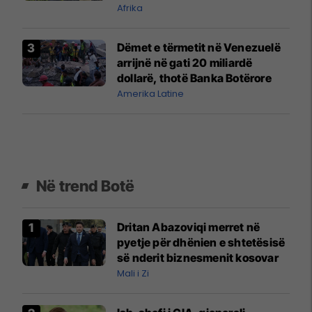
organizuar dhe të financuar
Afrika
mirë'
Dëmet e tërmetit në Venezuelë
arrijnë në gati 20 miliardë
dollarë, thotë Banka Botërore
Amerika Latine
Në trend Botë
Dritan Abazoviqi merret në
pyetje për dhënien e shtetësisë
së nderit biznesmenit kosovar
Mali i Zi