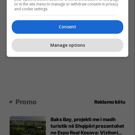
or in the site menu to manage or withdraw consent in privacy
and cookie settings.
Consent
Manage options
Promo
Reklamo këtu
Baks Bay, projekti me i madh
turistik në Shqipëri prezantohet
ne Expo Real Kosova: Vizitoni