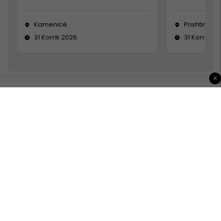
Kamenicë
Prishtinë
31 Korrik 2026
31 Korrik 20
×