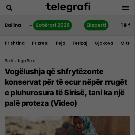
Ballina
Botërori 2026
Eksperti
Të fu
Prishtina
Prizreni
Peja
Ferizaj
Gjakova
Mitrov
Botë
>
Nga Bota
Vogëlushja që shfrytëzonte
konservat për të ecur nëpër rrugët
e pluhurosura të Sirisë, tani ka një
palë proteza (Video)