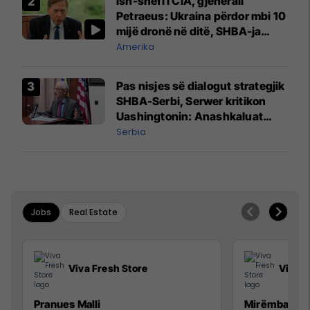
Ish-shefi i CIA, gjenerali
Petraeus: Ukraina përdor mbi 10
mijë dronë në ditë, SHBA-ja
mbetet shumë prapa në
Amerika
prodhim
Pas nisjes së dialogut strategjik
SHBA-Serbi, Serwer kritikon
Uashingtonin: Anashkaluat
Banjskën, sulmin ndaj KFOR-it
Serbia
dhe rrëmbimin e Policëve të
Kosovës
Jobs
Real Estate
Viva Fresh Store
Viva F
Pranues Malli
Mirëmbajtës