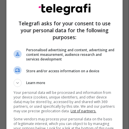
Telegrafi asks for your consent to use
Turqi
Idlib
Proteza
Këmbët
Stamboll
Siria
your personal data for the following
Konserva
purposes:
Personalised advertising and content, advertising and
content measurement, audience research and
services development
Store and/or access information on a device
Learn more
Your personal data will be processed and information from
your device (cookies, unique identifiers, and other device
data) may be stored by, accessed by and shared with 369
partners, or used specifically by this site. We and our partners
may use precise geolocation data.
List of partners.
Some vendors may process your personal data on the basis
of legitimate interest, which you can object to by managing
your options below. Look for a link at the bottom of this page