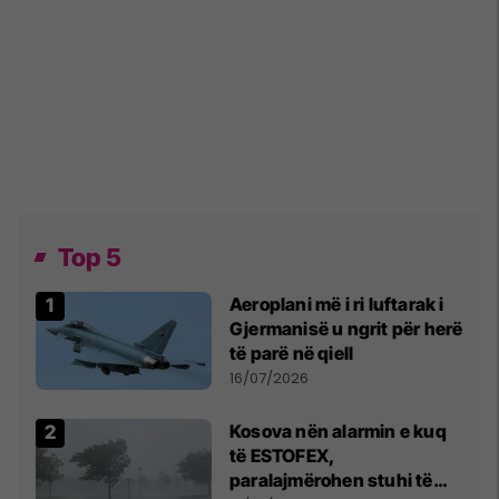
Top 5
Aeroplani më i ri luftarak i
Gjermanisë u ngrit për herë
të parë në qiell
16/07/2026
Kosova nën alarmin e kuq
të ESTOFEX,
paralajmërohen stuhi të