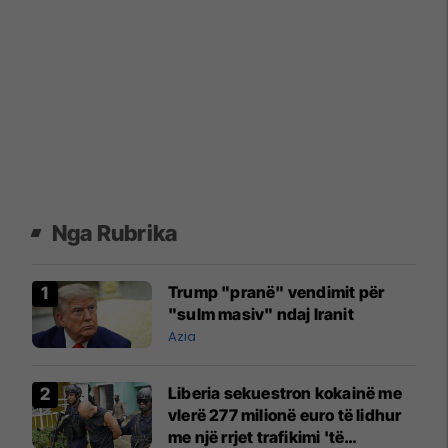
Nga Rubrika
Trump "pranë" vendimit për
"sulm masiv" ndaj Iranit
Azia
Liberia sekuestron kokainë me
vlerë 277 milionë euro të lidhur
me një rrjet trafikimi 'të