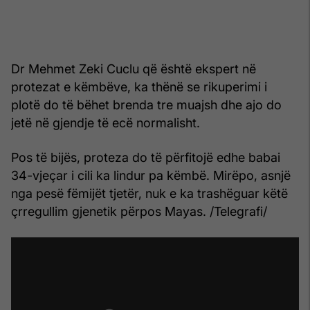
Dr Mehmet Zeki Cuclu që është ekspert në
protezat e këmbëve, ka thënë se rikuperimi i
plotë do të bëhet brenda tre muajsh dhe ajo do
jetë në gjendje të ecë normalisht.
Pos të bijës, proteza do të përfitojë edhe babai
34-vjeçar i cili ka lindur pa këmbë. Mirëpo, asnjë
nga pesë fëmijët tjetër, nuk e ka trashëguar këtë
çrregullim gjenetik përpos Mayas. /Telegrafi/