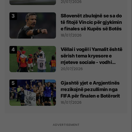
fuqishme me breshër dhe
21/07/2026
erëra të forta
Sllovenët zbulojnë se sa do
të fitojë Vincic për gjykimin
e finales së Kupës së Botës
18/07/2026
Vëllai i vogël i Yamalit është
sërish tema kryesore e
rrjeteve sociale - vodhi
vëmendjen pas finales së
20/07/2026
Kupës së Botës
Gjashtë yjet e Argjentinës
rrezikojnë pezullimin nga
FIFA për finalen e Botërorit
16/07/2026