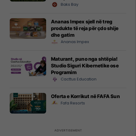
shtandin dhe zbuloni
Baks Bay
mundësitë e investimit
Ananas Impex sjell në treg
produkte të reja për çdo shije
dhe gatim
Ananas Impex
Maturant, puno nga shtëpia!
Studio Siguri Kibernetike ose
Programim
Cacttus Education
Oferta e Korrikut në FAFA Sun
Fafa Resorts