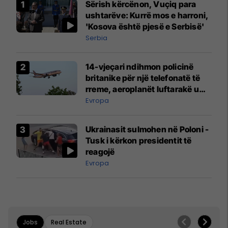
Sërish kërcënon, Vuçiq para
ushtarëve: Kurrë mos e harroni,
'Kosova është pjesë e Serbisë'
Serbia
14-vjeçari ndihmon policinë
britanike për një telefonatë të
rreme, aeroplanët luftarakë u
ngritën në ajër për të
Evropa
interceptuar fluturaken e Qatar
Airways që po shkonte drejt
Ukrainasit sulmohen në Poloni -
Mançesterit
Tusk i kërkon presidentit të
reagojë
Evropa
Jobs
Real Estate