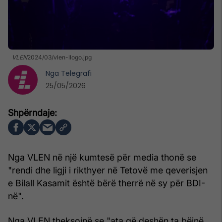
VLEN
2024/03/vlen-llogo.jpg
Nga
Telegrafi
25/05/2026
Nga VLEN në një kumtesë për media thonë se
"rendi dhe ligji i rikthyer në Tetovë me qeverisjen
e Bilall Kasamit është bërë therrë në sy për BDI-
në".
Nga VLEN theksojnë se "ata që deshën ta bëjnë