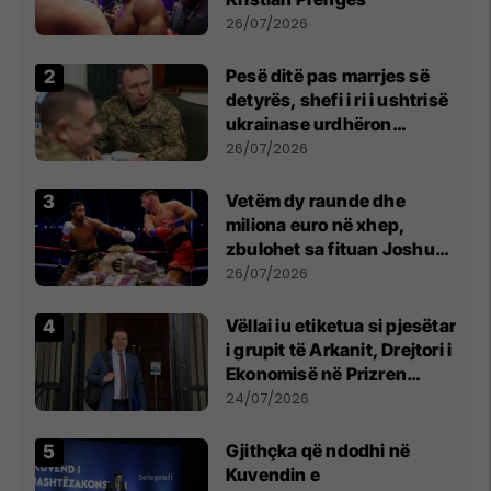
26/07/2026
Pesë ditë pas marrjes së
detyrës, shefi i ri i ushtrisë
ukrainase urdhëron
kontroll të madh
26/07/2026
Vetëm dy raunde dhe
miliona euro në xhep,
zbulohet sa fituan Joshua
e Prenga
26/07/2026
Vëllai iu etiketua si pjesëtar
i grupit të Arkanit, Drejtori i
Ekonomisë në Prizren
mohon pretendimet
24/07/2026
Gjithçka që ndodhi në
Kuvendin e