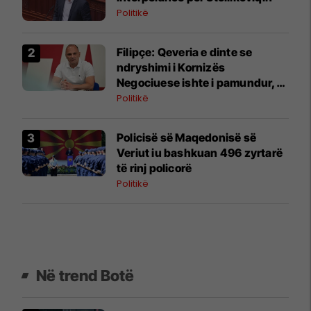
Politikë
Filipçe: Qeveria e dinte se
ndryshimi i Kornizës
Negociuese ishte i pamundur,
por zgjodhi të luante me
Politikë
emocionet e njerëzve
Policisë së Maqedonisë së
Veriut iu bashkuan 496 zyrtarë
të rinj policorë
Politikë
Në trend Botë