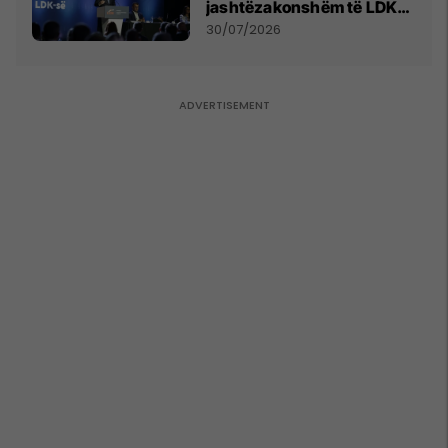
jashtëzakonshëm të LDK-
së
30/07/2026