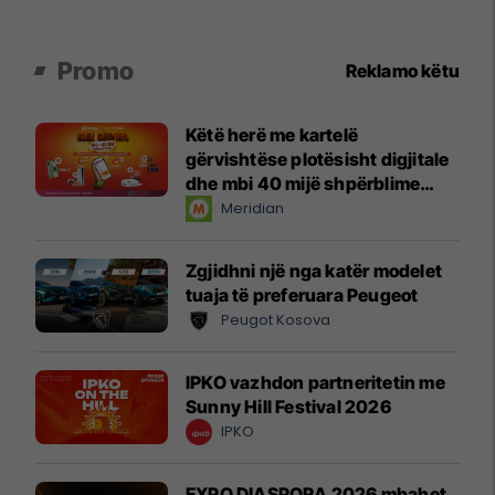
Promo
Reklamo këtu
Këtë herë me kartelë
gërvishtëse plotësisht digjitale
dhe mbi 40 mijë shpërblime
instant!
Meridian
Zgjidhni një nga katër modelet
tuaja të preferuara Peugeot
Peugot Kosova
IPKO vazhdon partneritetin me
Sunny Hill Festival 2026
IPKO
EXPO DIASPORA 2026 mbahet