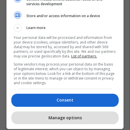
services development
Store and/or access information on a device
Learn more
Your personal data will be processed and information from
your device (cookies, unique identifiers, and other device
data) may be stored by, accessed by and shared with 369
partners, or used specifically by this site. We and our partners
may use precise geolocation data.
List of partners.
Some vendors may process your personal data on the basis
of legitimate interest, which you can object to by managing
your options below. Look for a link at the bottom of this page
or in the site menu to manage or withdraw consent in privacy
Bdi
Komuna E Tetovës
Vlen
and cookie settings.
Consent
Manage options