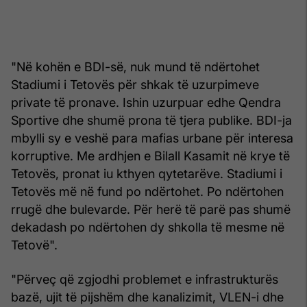
"Në kohën e BDI-së, nuk mund të ndërtohet
Stadiumi i Tetovës për shkak të uzurpimeve
private të pronave. Ishin uzurpuar edhe Qendra
Sportive dhe shumë prona të tjera publike. BDI-ja
mbylli sy e veshë para mafias urbane për interesa
korruptive. Me ardhjen e Bilall Kasamit në krye të
Tetovës, pronat iu kthyen qytetarëve. Stadiumi i
Tetovës më në fund po ndërtohet. Po ndërtohen
rrugë dhe bulevarde. Për herë të parë pas shumë
dekadash po ndërtohen dy shkolla të mesme në
Tetovë".
"Përveç që zgjodhi problemet e infrastrukturës
bazë, ujit të pijshëm dhe kanalizimit, VLEN-i dhe