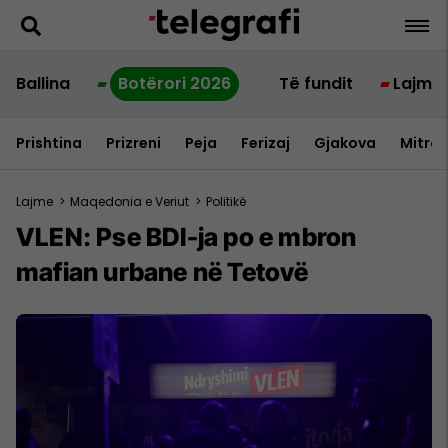
Ballina
Botërori 2026
Të fundit
Lajme
Prishtina
Prizreni
Peja
Ferizaj
Gjakova
Mitrov
Lajme
>
Maqedonia e Veriut
>
Politikë
VLEN: Pse BDI-ja po e mbron
mafian urbane në Tetovë