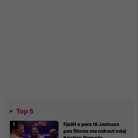
Top 5
Fjalët e para të Joshuas
pas fitores me nokaut ndaj
Kristian Prengës