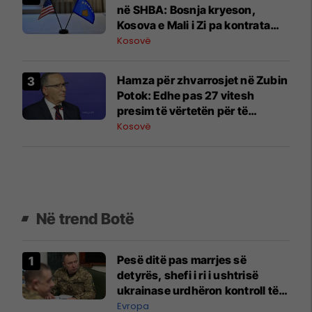
në SHBA: Bosnja kryeson,
Kosova e Mali i Zi pa kontrata
aktive
Kosovë
Hamza për zhvarrosjet në Zubin
Potok: Edhe pas 27 vitesh
presim të vërtetën për të
zhdukurit
Kosovë
Në trend Botë
Pesë ditë pas marrjes së
detyrës, shefi i ri i ushtrisë
ukrainase urdhëron kontroll të
madh
Evropa