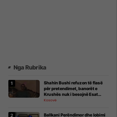
Nga Rubrika
Shahin Bushi refuzon të flasë
për pretendimet, banorët e
Krushës nuk i besojnë Esat
Shalës
Kosovë
Ballkani Perëndimor dhe lobimi