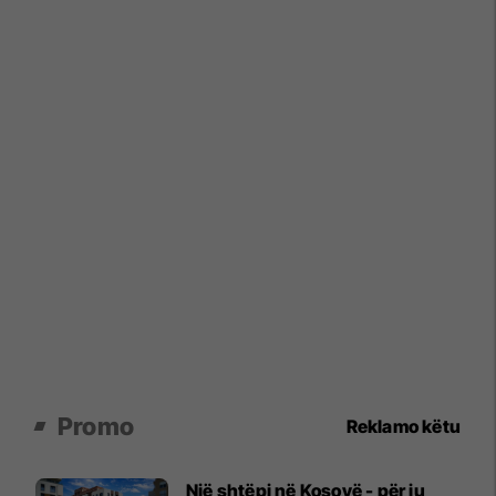
Promo
Reklamo këtu
Një shtëpi në Kosovë - për ju