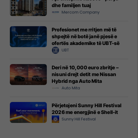
dhe familjen tuaj
Mercom Company
Profesionet me rritjen më të
shpejtë në botë janë pjesë e
ofertës akademike të UBT-së
UBT
Deri në 10,000 euro zbritje –
nisuni drejt detit me Nissan
Hybrid nga Auto Mita
Auto Mita
Përjetojeni Sunny Hill Festival
2026 me energjinë e Shell-it
Sunny Hill Festival