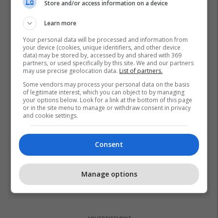
Store and/or access information on a device
në historinë e Kupës së
Botës, Messi mbetet i dyti
23/07/2026
Learn more
Fjalët e para të Joshuas
Your personal data will be processed and information from
your device (cookies, unique identifiers, and other device
pas fitores me nokaut ndaj
data) may be stored by, accessed by and shared with 369
Kristian Prengës
partners, or used specifically by this site. We and our partners
26/07/2026
may use precise geolocation data.
List of partners.
Some vendors may process your personal data on the basis
of legitimate interest, which you can object to by managing
Pse udhëtarët me përvojë
your options below. Look for a link at the bottom of this page
vendosin një rrotull letre
or in the site menu to manage or withdraw consent in privacy
higjienike në valixhe
and cookie settings.
20/07/2026
Consent
Vetëm dy raunde dhe
miliona euro në xhep,
zbulohet sa fituan Joshua
Manage options
e Prenga
26/07/2026