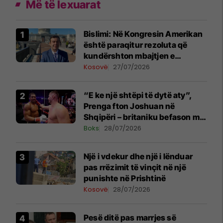
Më të lexuarat
Bislimi: Në Kongresin Amerikan
është paraqitur rezoluta që
kundërshton mbajtjen e
Asamblesë Parlamentare të
Kosovë
27/07/2026
OSBE-së në Beograd
“E ke një shtëpi të dytë aty”,
Prenga fton Joshuan në
Shqipëri – britaniku befason me
komentin
Boks
28/07/2026
Një i vdekur dhe një i lënduar
pas rrëzimit të vinçit në një
punishte në Prishtinë
Kosovë
28/07/2026
Pesë ditë pas marrjes së