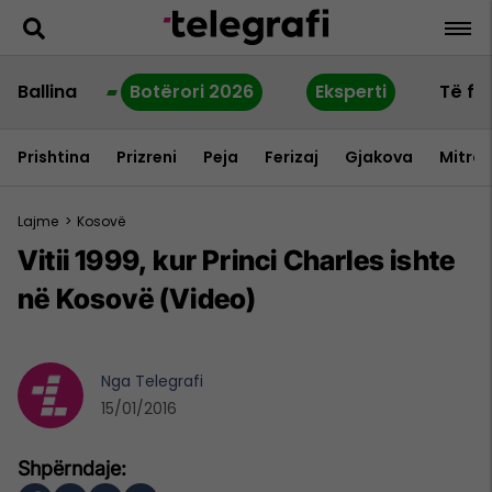
Ballina
Botërori 2026
Eksperti
Të fu
Prishtina
Prizreni
Peja
Ferizaj
Gjakova
Mitrov
Lajme
>
Kosovë
Vitii 1999, kur Princi Charles ishte
në Kosovë (Video)
Nga
Telegrafi
15/01/2016