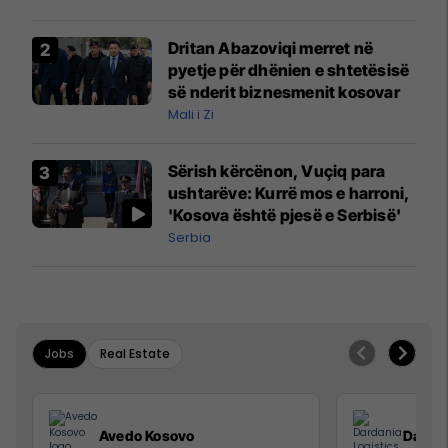
Dritan Abazoviqi merret në
pyetje për dhënien e shtetësisë
së nderit biznesmenit kosovar
Mali i Zi
Sërish kërcënon, Vuçiq para
ushtarëve: Kurrë mos e harroni,
'Kosova është pjesë e Serbisë'
Serbia
Jobs
Real Estate
Avedo Kosovo
Dardan