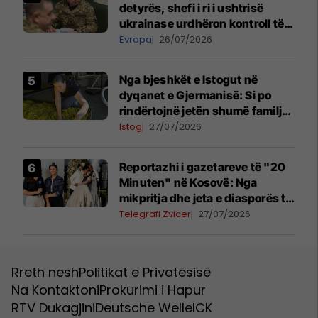
detyrës, shefi i ri i ushtrisë
ukrainase urdhëron kontroll të
madh
Evropa
26/07/2026
Nga bjeshkët e Istogut në
dyqanet e Gjermanisë: Si po
rindërtojnë jetën shumë familje
nga eksporti i bimëve mjekësore
Istog
27/07/2026
Reportazhi i gazetareve të "20
Minuten" në Kosovë: Nga
mikpritja dhe jeta e diasporës te
mega-dasma me mbi 400 të
Telegrafi Zvicer
27/07/2026
ftuar
Rreth nesh
Politikat e Privatësisë
Na Kontaktoni
Prokurimi i Hapur
RTV Dukagjini
Deutsche Welle
ICK