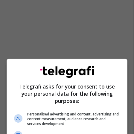
Top 5
Telegrafi asks for your consent to use
Rama: Shtëpia në "Rrugën
your personal data for the following
A" është ndërtuar pa leje
purposes:
dhe në pronë komunale
22/07/2026
Personalised advertising and content, advertising and
content measurement, audience research and
Mbappe rendit gjashtë
services development
futbollistët më të mëdhenj