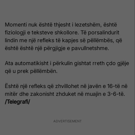
Momenti nuk është thjesht i lezetshëm, është
fiziologji e teksteve shkollore. Të porsalindurit
lindin me një refleks të kapjes së pëllëmbës, që
është është një përgjigje e pavullnetshme.
Ata automatikisht i përkulin gishtat rreth çdo gjëje
që u prek pëllëmbën.
Është një refleks që zhvillohet në javën e 16-të në
mitër dhe zakonisht zhduket në muajin e 3-6-të.
/Telegrafi/