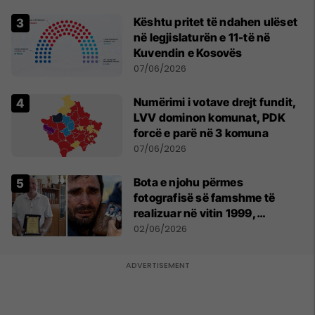
Kështu pritet të ndahen ulëset
në legjislaturën e 11-të në
Kuvendin e Kosovës
07/06/2026
Numërimi i votave drejt fundit,
LVV dominon komunat, PDK
forcë e parë në 3 komuna
07/06/2026
Bota e njohu përmes
fotografisë së famshme të
realizuar në vitin 1999,
pensionohet Xajë Mustafa
02/06/2026