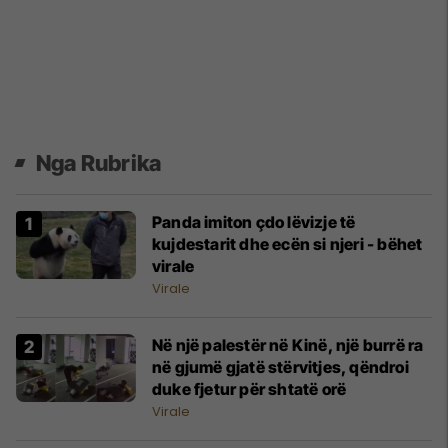
Nga Rubrika
Panda imiton çdo lëvizje të
kujdestarit dhe ecën si njeri - bëhet
virale
Virale
Në një palestër në Kinë, një burrë ra
në gjumë gjatë stërvitjes, qëndroi
duke fjetur për shtatë orë
Virale