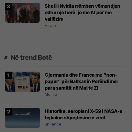
Shefi i Nvidia rrëmben vëmendjen
edhe një herë, jo me Al por me
vallëzim
Virale
Në trend Botë
Gjermania dhe Franca me “non-
paper” për Ballkanin Perëndimor
para samitit në Mal të Zi
Mali i Zi
Historike, aeroplani X-59 i NASA-s
tejkalon shpejtësinë e zërit
Shkencë