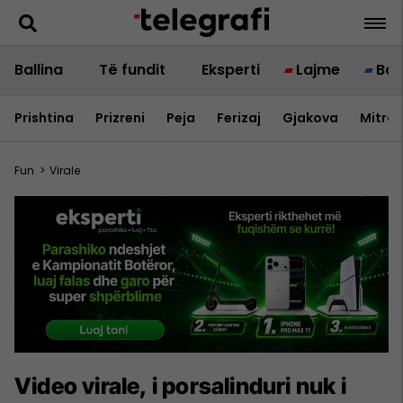
Ballina
Të fundit
Eksperti
Lajme
Bot
Prishtina
Prizreni
Peja
Ferizaj
Gjakova
Mitrov
Fun
>
Virale
Video virale, i porsalinduri nuk i