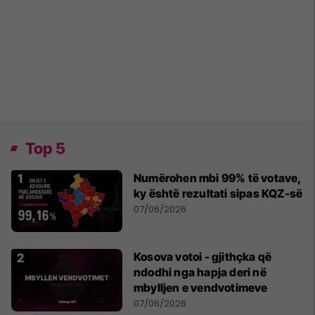
Top 5
Numërohen mbi 99% të votave,
ky është rezultati sipas KQZ-së
07/06/2026
Kosova votoi - gjithçka që
ndodhi nga hapja deri në
mbylljen e vendvotimeve
07/06/2026