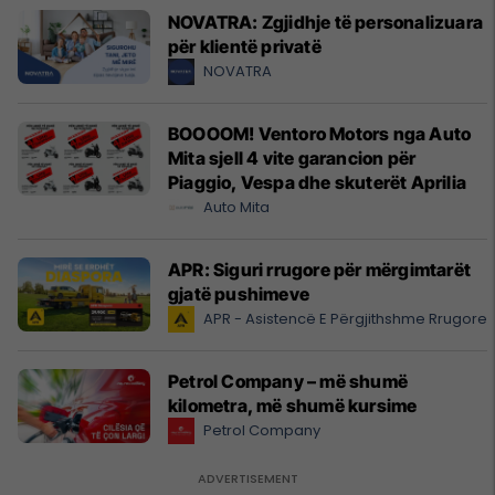
NOVATRA: Zgjidhje të personalizuara
për klientë privatë
NOVATRA
BOOOOM! Ventoro Motors nga Auto
Mita sjell 4 vite garancion për
Piaggio, Vespa dhe skuterët Aprilia
Auto Mita
APR: Siguri rrugore për mërgimtarët
gjatë pushimeve
APR - Asistencë E Përgjithshme Rrugore
Petrol Company – më shumë
kilometra, më shumë kursime
Petrol Company