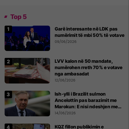
Top 5
Garë interesante në LDK pas
numërimit të mbi 50% të votave
09/06/2026
LVV kalon në 50 mandate,
numërohen rreth 70% e votave
nga ambasadat
12/06/2026
Ish-ylli i Brazilit sulmon
Ancelottin pas barazimit me
Marokun: E nisi ndeshjen me
formacionin e gabuar
14/06/2026
KQZ fillon publikimin e