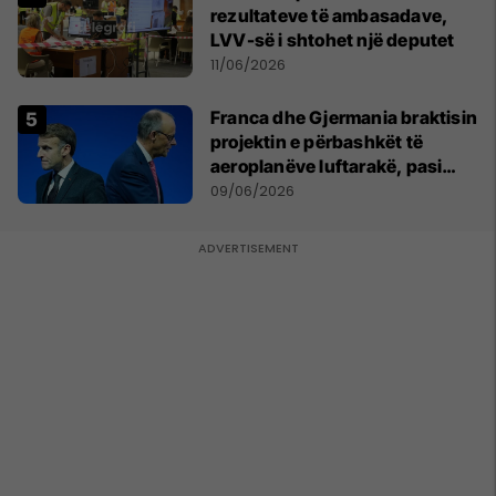
rezultateve të ambasadave,
LVV-së i shtohet një deputet
11/06/2026
Franca dhe Gjermania braktisin
projektin e përbashkët të
aeroplanëve luftarakë, pasi
kompanitë nuk arrijnë
09/06/2026
marrëveshje