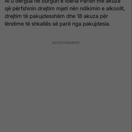
Ai u dërgua në burgun e Iberia Parish me akuza
që përfshinin drejtim mjeti nën ndikimin e alkoolit,
drejtim të pakujdesshëm dhe 18 akuza për
lëndime të shkallës së parë nga pakujdesia.