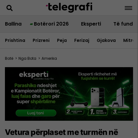
Ballina
Botërori 2026
Eksperti
Të fundit
Prishtina
Prizreni
Peja
Ferizaj
Gjakova
Mitrov
Botë
>
Nga Bota
>
Amerika
Vetura përplaset me turmën në