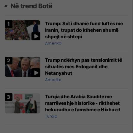
Në trend Botë
Trump: Sot i dhamë fund luftës me
Iranin, trupat do kthehen shumë
shpejt në shtëpi
Amerika
Trump ndërhyn pas tensionimit të
situatës mes Erdoganit dhe
Netanyahut
Amerika
Turqia dhe Arabia Saudite me
marrëveshje historike - rikthehet
hekurudha e famshme e Hixhazit
Turqia