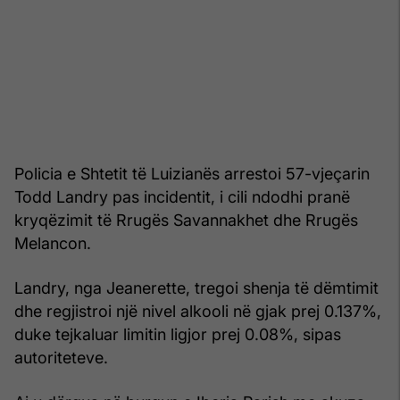
Policia e Shtetit të Luizianës arrestoi 57-vjeçarin
Todd Landry pas incidentit, i cili ndodhi pranë
kryqëzimit të Rrugës Savannakhet dhe Rrugës
Melancon.
Landry, nga Jeanerette, tregoi shenja të dëmtimit
dhe regjistroi një nivel alkooli në gjak prej 0.137%,
duke tejkaluar limitin ligjor prej 0.08%, sipas
autoriteteve.