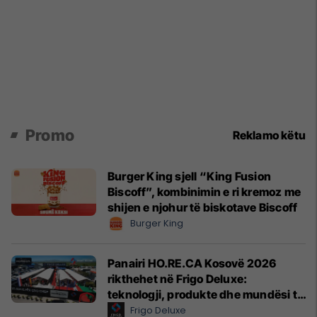
Promo
Reklamo këtu
Burger King sjell “King Fusion
Biscoff”, kombinimin e ri kremoz me
shijen e njohur të biskotave Biscoff
Burger King
Panairi HO.RE.CA Kosovë 2026
rikthehet në Frigo Deluxe:
teknologji, produkte dhe mundësi të
reja për hoteleri dhe gastronomi
Frigo Deluxe