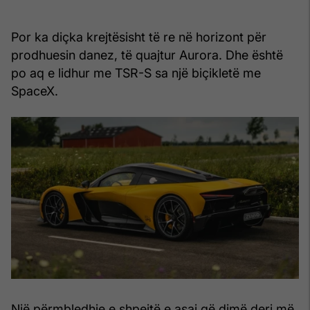
Por ka diçka krejtësisht të re në horizont për
prodhuesin danez, të quajtur Aurora. Dhe është
po aq e lidhur me TSR-S sa një biçikletë me
SpaceX.
Një përmbledhje e shpejtë e asaj që dimë deri më