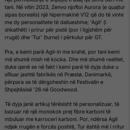
tani. Në vitin 2023, Zenvo njoftoi Aurora (e quajtur
sipas borealis) një hipermakinë V12 që do të vinte
me dy personalitete të dallueshme; 'Agil' (i
shkathët) i prirur për pistë (por i ligjshëm për
rrugë) dhe 'Tur' (turne) i përkulur për GT.
Pra, e kemi parë Agil-in me krahë, por tani kemi
më shumë mish në kocka. Dhe më shumë realitet,
duke qenë se në fakt i kemi parë të dyja duke u
sfiluar jashtë fabrikës në Præstø, Danimarkë,
përpara se të dërgoheshin në Festivalin e
Shpejtësisë '26 në Goodwood.
Të dyja janë artikuj tërësisht të personalizuar, të
bazuar në një monokok prej fibre karboni të
mbuluar me karroceri karboni. Por, ndërsa Agil
ndjek rrugën e forcës poshtë, Tur është më i rritur