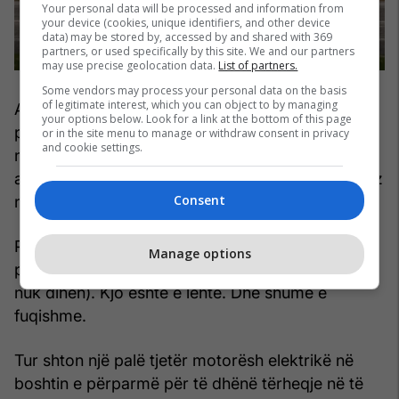
Your personal data will be processed and information from
your device (cookies, unique identifiers, and other device
data) may be stored by, accessed by and shared with 369
partners, or used specifically by this site. We and our partners
may use precise geolocation data.
List of partners.
Some vendors may process your personal data on the basis
of legitimate interest, which you can object to by managing
Agil ka një motor elektrik të vendosur në anën e
your options below. Look for a link at the bottom of this page
pasme të kutisë së marsheve me tetë shpejtësi
or in the site menu to manage or withdraw consent in privacy
and cookie settings.
nga Ricardo, i cili shton edhe 200 kuaj fuqi dhe
aftësinë për të bërë ndërrime të ngadalta kur lëviz
Consent
ngadalë.
Por Agil ka gjithashtu vetëm tërheqje në rrotat e
Manage options
pasme dhe peshon rreth 1,360 kg (peshat e plota
nuk dihen). Kjo është e lehtë. Dhe shumë e
fuqishme.
Tur shton një palë tjetër motorësh elektrikë në
boshtin e përparmë për të dhënë tërheqje në të