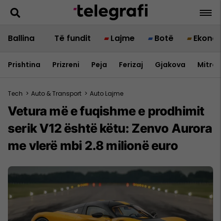
Ballina
Të fundit
Lajme
Botë
Ekono
Prishtina
Prizreni
Peja
Ferizaj
Gjakova
Mitrov
Tech
>
Auto & Transport
>
Auto Lajme
Vetura më e fuqishme e prodhimit
serik V12 është këtu: Zenvo Aurora
me vlerë mbi 2.8 milionë euro