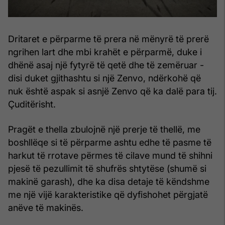
Dritaret e përparme të prera në mënyrë të prerë
ngrihen lart dhe mbi krahët e përparmë, duke i
dhënë asaj një fytyrë të qetë dhe të zemëruar -
disi duket gjithashtu si një Zenvo, ndërkohë që
nuk është aspak si asnjë Zenvo që ka dalë para tij.
Çuditërisht.
Pragët e thella zbulojnë një prerje të thellë, me
boshllëqe si të përparme ashtu edhe të pasme të
harkut të rrotave përmes të cilave mund të shihni
pjesë të pezullimit të shufrës shtytëse (shumë si
makinë garash), dhe ka disa detaje të këndshme
me një vijë karakteristike që dyfishohet përgjatë
anëve të makinës.