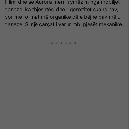
fillimi dhe se Aurora merr frymëzim nga mobiljet
daneze: ka thjeshtësi dhe rigorozitet skandinav,
por me format më organike që e bëjnë pak më…
daneze. Si një çarçaf i varur mbi pjesët mekanike.