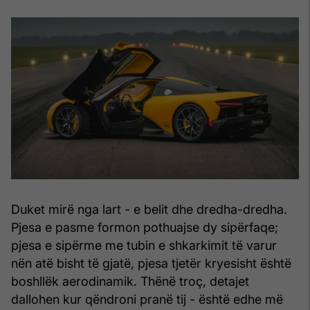
Duket mirë nga lart - e belit dhe dredha-dredha.
Pjesa e pasme formon pothuajse dy sipërfaqe;
pjesa e sipërme me tubin e shkarkimit të varur
nën atë bisht të gjatë, pjesa tjetër kryesisht është
boshllëk aerodinamik. Thënë troç, detajet
dallohen kur qëndroni pranë tij - është edhe më