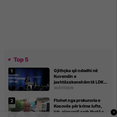
Top 5
Gjithçka që ndodhi në
Kuvendin e
jashtëzakonshëm të LDK-
së
30/07/2026
Ftohet nga prokuroria e
Kosovës për krime lufte,
ish-gjenerali serb thotë se
×