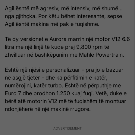
Agil është më agresiv, më intensiv, më shumë…
nga gjithçka. Por këtu bëhet interesante, sepse
Agil është makina më pak e fuqishme.
Të dy versionet e Aurora marrin një motor V12 6.6
litra me një linjë të kuqe prej 9,800 rpm të
zhvilluar në bashkëpunim me Mahle Powertrain.
Është një njësi e personalizuar - pra jo e bazuar
në asgjë tjetër - dhe ka përfitimin e katër,
numërojini, katër turbo. Është në përputhje me
Euro 7 dhe prodhon 1,250 kuaj fuqi. Vetë, duke e
bërë atë motorin V12 më të fuqishëm të montuar
ndonjëherë në një makinë rrugore.