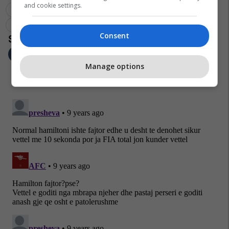
and cookie settings.
Jean Todt
Lewis Hamilton
Sebastian Vettel
Fia
Ferrari
Mercedes
Formula 1
Consent
Manage options