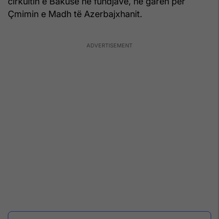
cirkuitin e Bakusë në fundjavë, në garën për
Çmimin e Madh të Azerbajxhanit.