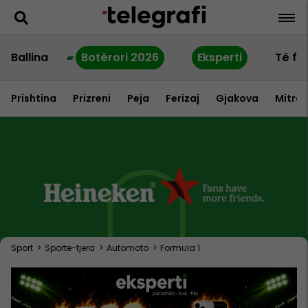
Ballina
Botërori 2026
Eksperti
Të fu
Prishtina
Prizreni
Peja
Ferizaj
Gjakova
Mitrov
Sport
>
Sporte-tjera
>
Automoto
>
Formula 1