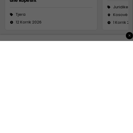
dhe kopësht
Juridike
Tjera
Kosovë
12 Korrik 2026
1 Korrik 20
×