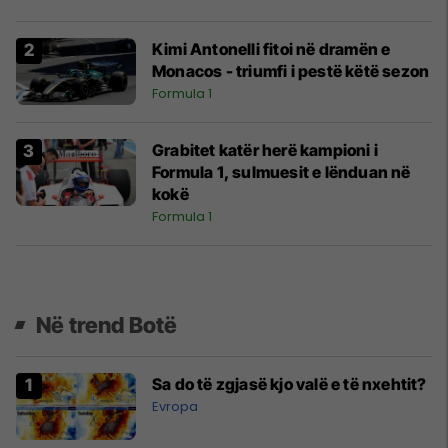
Kimi Antonelli fitoi në dramën e
Monacos - triumfi i pestë këtë sezon
Formula 1
Grabitet katër herë kampioni i
Formula 1, sulmuesit e lënduan në
kokë
Formula 1
Në trend Botë
Sa do të zgjasë kjo valë e të nxehtit?
Evropa