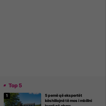
Top 5
5 pemë që ekspertët
këshillojnë të mos i mbillni
kurrë në oborr