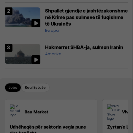
Shpallet gjendje e jashtëzakonshme
në Krime pas sulmeve të fuqishme
të Ukrainës
Evropa
Hakmerret SHBA-ja, sulmon Iranin
Amerika
Jobs
Real Estate
Bau Market
Viva 
Udhëheqës për sektorin vegla pune
Zyrtar/e Lig