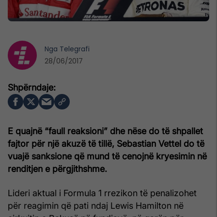
Nga
Telegrafi
28/06/2017
E quajnë “faull reaksioni” dhe nëse do të shpallet
fajtor për një akuzë të tillë, Sebastian Vettel do të
vuajë sanksione që mund të cenojnë kryesimin në
renditjen e përgjithshme.
Lideri aktual i Formula 1 rrezikon të penalizohet
për reagimin që pati ndaj Lewis Hamilton në