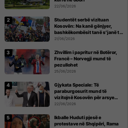
22/06/2026
Studentët serbë vizituan
Kosovën: Na kanë gënjyer,
bashkëkombësit tanë s’janë të
shtypur
21/06/2026
Zhvillim i papritur në Botëror,
Francë – Norvegji mund të
pezullohet
25/06/2026
​Gjykata Speciale: Të
paraburgosurit mund të
vizitojnë Kosovën për arsye
humanitare
22/06/2026
Ikballe Huduti pjesë e
protestave në Shqipëri, Rama