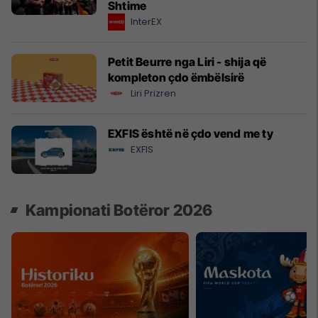
Shtime
InterEX
Petit Beurre nga Liri - shija që
kompleton çdo ëmbëlsirë
Liri Prizren
EXFIS është në çdo vend me ty
EXFIS
Kampionati Botëror 2026