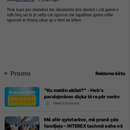
Promo
Reklamo këtu
"Ku metën akllat?" - Heb’s
paralajmëron diçka të re për verën
Heb's Kosova
Më afër qytetarëve, më pranë çdo
familjeje – INTEREX tashmë edhe në