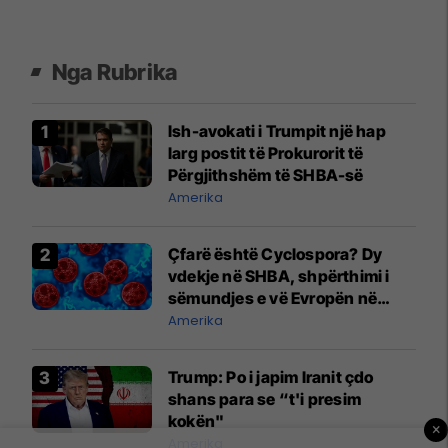
Nga Rubrika
Ish-avokati i Trumpit një hap
larg postit të Prokurorit të
Përgjithshëm të SHBA-së
Amerika
Çfarë është Cyclospora? Dy
vdekje në SHBA, shpërthimi i
sëmundjes e vë Evropën në
gatishmëri
Amerika
Trump: Po i japim Iranit çdo
shans para se “t'i presim
kokën"
×
Amerika