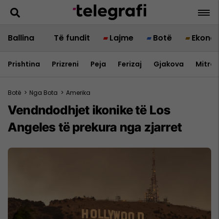
Ballina
Të fundit
Lajme
Botë
Ekono
Prishtina
Prizreni
Peja
Ferizaj
Gjakova
Mitrov
Botë
>
Nga Bota
>
Amerika
Vendndodhjet ikonike të Los
Angeles të prekura nga zjarret