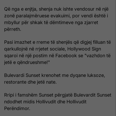
Që nga e enjtja, shenja nuk ishte vendosur në një
zonë paralajmëruese evakuimi, por vendi është i
mbyllur për shkak të dëmtimeve nga zjarret
përreth.
Pasi imazhet e rreme të shenjës që digjej filluan të
qarkullojnë në rrjetet sociale, Hollywood Sign
sqaroi në një postim në Facebook se "vazhdon të
jetë e qëndrueshme!"
Bulevardi Sunset krenohet me dyqane luksoze,
restorante dhe jetë nate.
Rripi i famshëm Sunset përgjatë Bulevardit Sunset
ndodhet midis Hollivudit dhe Hollivudit
Perëndimor.