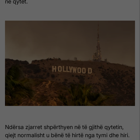
në qytet.
Ndërsa zjarret shpërthyen në të gjithë qytetin,
qiejt normalisht u bënë të hirtë nga tymi dhe hiri.