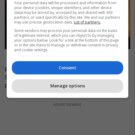
Your personal data will be processed and information from
your device (cookies, unique identifiers, and other device
data) may be stored by, accessed by and shared with 369
partners, or used specifically by this site. We and our partners
may use precise geolocation data.
List of partners.
Some vendors may process your personal data on the basis
of legitimate interest, which you can object to by managing
your options below. Look for a link at the bottom of this page
or in the site menu to manage or withdraw consent in privacy
and cookie settings.
Consent
Parku Historik Shtetëror Will Rogers në malet
Santa Monica ishte dikur rezidenca luksoze e një
prej aktorëve më të paguar të viteve 1930.
Manage options