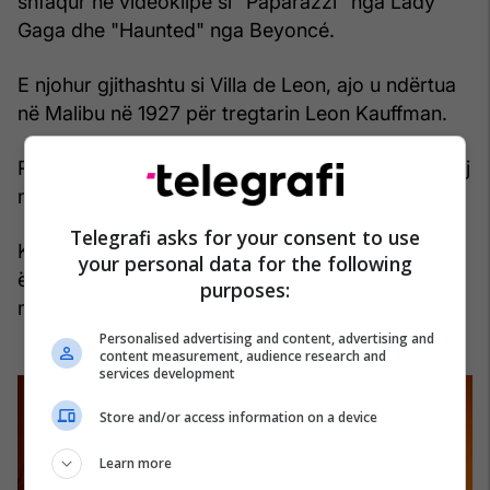
shfaqur në videoklipe si "Paparazzi" nga Lady
Gaga dhe "Haunted" nga Beyoncé.
E njohur gjithashtu si Villa de Leon, ajo u ndërtua
në Malibu në 1927 për tregtarin Leon Kauffman.
Rezidenca prej 12000 metrash katrore mezi dukej
në qiellin portokalli.
Telegrafi asks for your consent to use
Kauffman, tani një rezidencë private, duket se
your personal data for the following
është ende në këmbë që nga mbrëmja e së
purposes:
martës, por shkalla e dëmit është e paqartë.
Personalised advertising and content, advertising and
content measurement, audience research and
services development
Store and/or access information on a device
Learn more