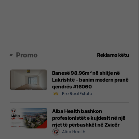
Promo
Reklamo këtu
Banesë 98.96m² në shitje në
Lakrishtë – banim modern pranë
qendrës #16060
Pro Real Estate
Alba Health bashkon
profesionistët e kujdesit në një
rrjet të përbashkët në Zvicër
Alba Health