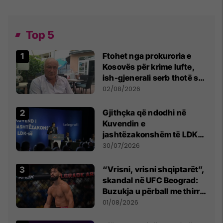
Top 5
Ftohet nga prokuroria e
Kosovës për krime lufte,
ish-gjenerali serb thotë se
dikush e tradhtoi në
02/08/2026
Beograd
Gjithçka që ndodhi në
Kuvendin e
jashtëzakonshëm të LDK-
së
30/07/2026
“Vrisni, vrisni shqiptarët”,
skandal në UFC Beograd:
Buzukja u përball me thirrje
anti-shqiptare nga
01/08/2026
tribunat