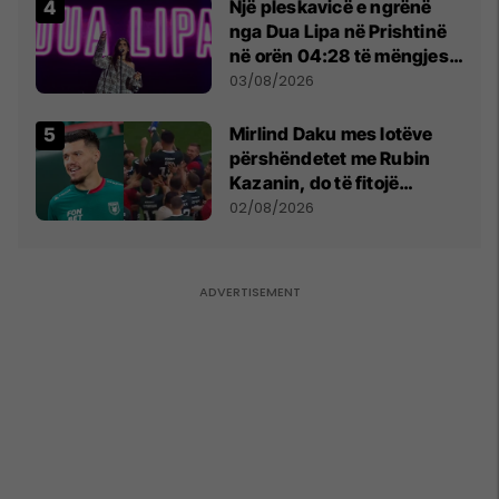
Një pleskavicë e ngrënë
nga Dua Lipa në Prishtinë
në orën 04:28 të mëngjesit
- dhe bota digjitale serbe
03/08/2026
shpall gjendjen e luftës
Mirlind Daku mes lotëve
përshëndetet me Rubin
Kazanin, do të fitojë
miliona te Spartak Moska
02/08/2026