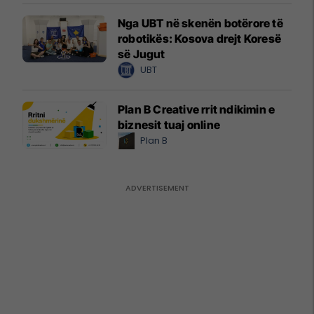
Nga UBT në skenën botërore të
robotikës: Kosova drejt Koresë
së Jugut
UBT
Plan B Creative rrit ndikimin e
biznesit tuaj online
Plan B