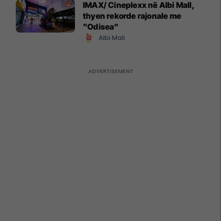
IMAX/ Cineplexx në Albi Mall,
thyen rekorde rajonale me
"Odisea"
Albi Mall