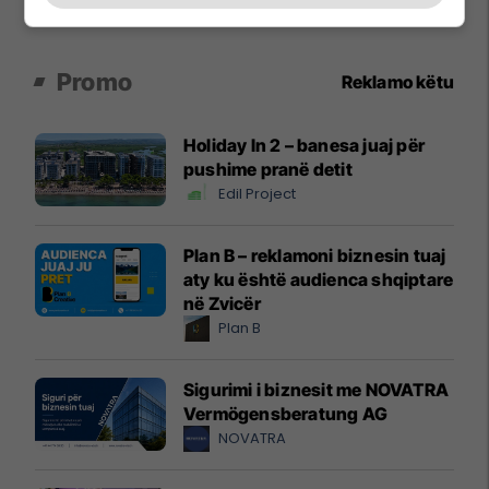
Promo
Reklamo këtu
Holiday In 2 – banesa juaj për
pushime pranë detit
Edil Project
Plan B – reklamoni biznesin tuaj
aty ku është audienca shqiptare
në Zvicër
Plan B
Sigurimi i biznesit me NOVATRA
Vermögensberatung AG
NOVATRA