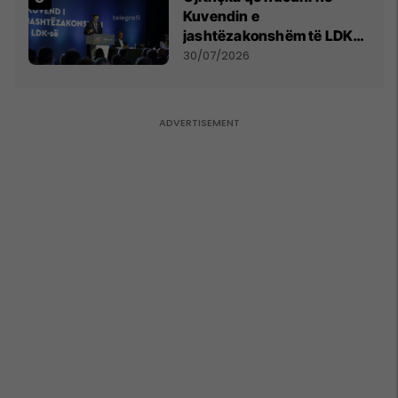
Kuvendin e
jashtëzakonshëm të LDK-
së
30/07/2026