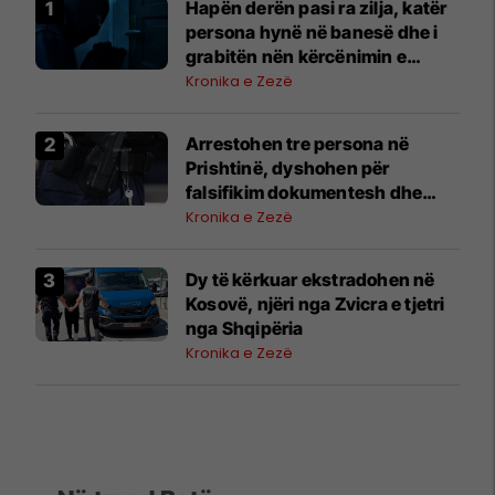
Hapën derën pasi ra zilja, katër
persona hynë në banesë dhe i
grabitën nën kërcënimin e
armës
Kronika e Zezë
Arrestohen tre persona në
Prishtinë, dyshohen për
falsifikim dokumentesh dhe
mashtrim me toka
Kronika e Zezë
Dy të kërkuar ekstradohen në
Kosovë, njëri nga Zvicra e tjetri
nga Shqipëria
Kronika e Zezë