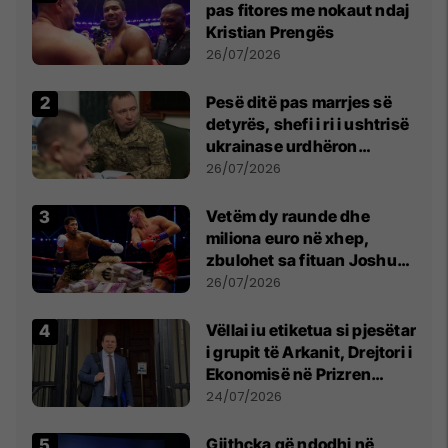
pas fitores me nokaut ndaj
Kristian Prengës
26/07/2026
Pesë ditë pas marrjes së
detyrës, shefi i ri i ushtrisë
ukrainase urdhëron
kontroll të madh
26/07/2026
Vetëm dy raunde dhe
miliona euro në xhep,
zbulohet sa fituan Joshua
e Prenga
26/07/2026
Vëllai iu etiketua si pjesëtar
i grupit të Arkanit, Drejtori i
Ekonomisë në Prizren
mohon pretendimet
24/07/2026
Gjithçka që ndodhi në