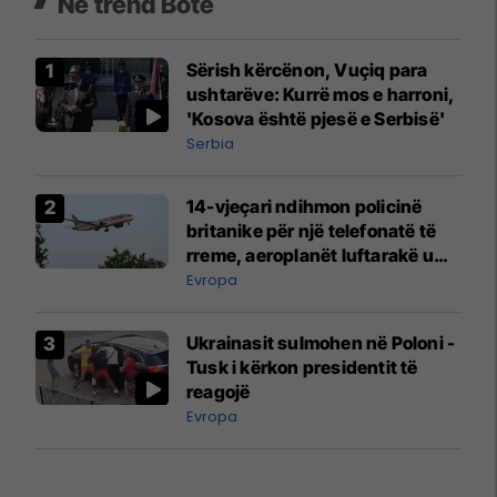
Në trend Botë
Sërish kërcënon, Vuçiq para
ushtarëve: Kurrë mos e harroni,
'Kosova është pjesë e Serbisë'
Serbia
14-vjeçari ndihmon policinë
britanike për një telefonatë të
rreme, aeroplanët luftarakë u
ngritën në ajër për të
Evropa
interceptuar fluturaken e Qatar
Airways që po shkonte drejt
Ukrainasit sulmohen në Poloni -
Mançesterit
Tusk i kërkon presidentit të
reagojë
Evropa