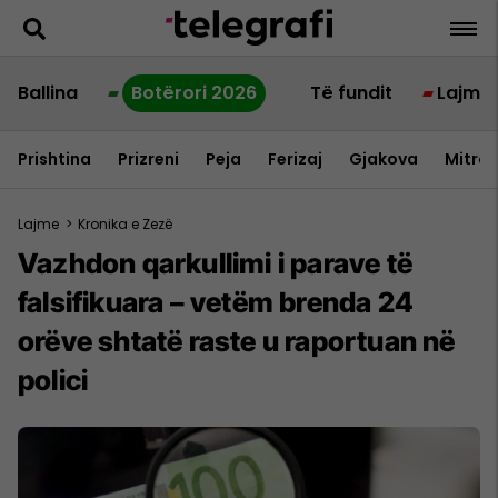
Ballina
Botërori 2026
Të fundit
Lajme
Prishtina
Prizreni
Peja
Ferizaj
Gjakova
Mitrov
Lajme
>
Kronika e Zezë
Vazhdon qarkullimi i parave të
falsifikuara – vetëm brenda 24
orëve shtatë raste u raportuan në
polici