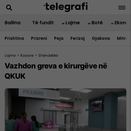
Ballina
Të fundit
Lajme
Botë
Ekono
Prishtina
Prizreni
Peja
Ferizaj
Gjakova
Mitrov
Lajme
>
Kosove
>
Shëndetësi
Vazhdon greva e kirurgëve në
QKUK