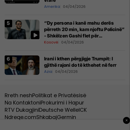
Amerika
04/04/2026
“Dy persona i kanë mshu derës
përreth 20 min, kam njoftu Policinë”
- Shkëlzen Gashi flet për
ekspozitën, reagimet e bastisjen e
Kosovë
04/04/2026
shtëpisë
Irani i kthen përgjigje Trumpit: I
gjithë rajoni do të kthehet në ferr
Azia
04/04/2026
Rreth nesh
Politikat e Privatësisë
Na Kontaktoni
Prokurimi i Hapur
RTV Dukagjini
Deutsche Welle
ICK
Ndreqe.com
Shkabaj
Germin
×