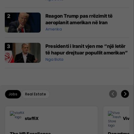
Reagon Trump pas rrëzimit të
aeroplanit amerikan në Iran
Amerika
Presidenti i Iranit vjen me “një letër
të hapur drejtuar popullit amerikan”
Nga Bota
Jobs
Real Estate
staffiX
Viva 
The HR Excellence
Department