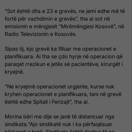
“Sot është dita e 23 e grevës, ne jemi edhe më të
fortë për vazhdimin e grevës”, tha ai sot në
emisionin e mëngjesit “Mirëmëngjesi Kosovë”, në
Radio Televizionin e Kosovës.
Sipas tij, kjo grevë ka filluar me operacionet e
planifikuara. Ai tha se çdo hyrje në operacion që
paraqet rrezikun e jetës së pacientëve, kirurgët i
kryejnë.
“Ne kryejmë operacionet urgjente, kurse nuk
kryhen operacionet e planifikuara, tani në grevë
është edhe Spitali i Ferizajt”, tha ai.
Morina bëri me dije se janë të distancuar nga
sindikata.“Ajo sindikatë nuk i ka përfaqësuar
kërkesat e tonë. Sindikata është dashur të na