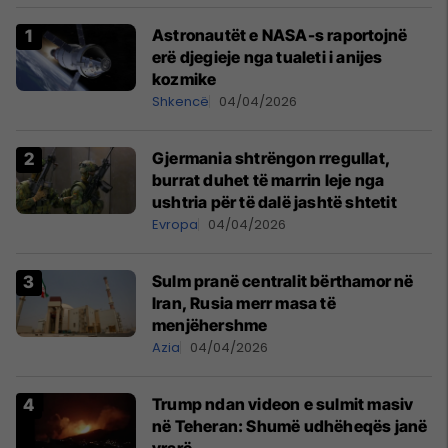
Astronautët e NASA-s raportojnë
erë djegieje nga tualeti i anijes
kozmike
Shkencë
04/04/2026
Gjermania shtrëngon rregullat,
burrat duhet të marrin leje nga
ushtria për të dalë jashtë shtetit
Evropa
04/04/2026
Sulm pranë centralit bërthamor në
Iran, Rusia merr masa të
menjëhershme
Azia
04/04/2026
Trump ndan videon e sulmit masiv
në Teheran: Shumë udhëheqës janë
vrarë