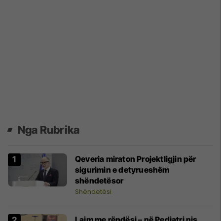
Nga Rubrika
Qeveria miraton Projektligjin për
sigurimin e detyrueshëm
shëndetësor
Shëndetësi
Lajm me rëndësi – në Pediatri nis