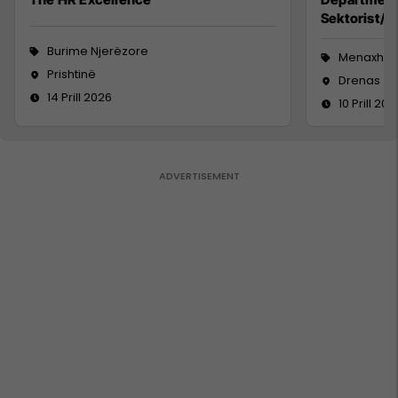
Sektorist/e,
Burime Njerëzore
Menaxhm
Prishtinë
Drenas
14 Prill 2026
10 Prill 202