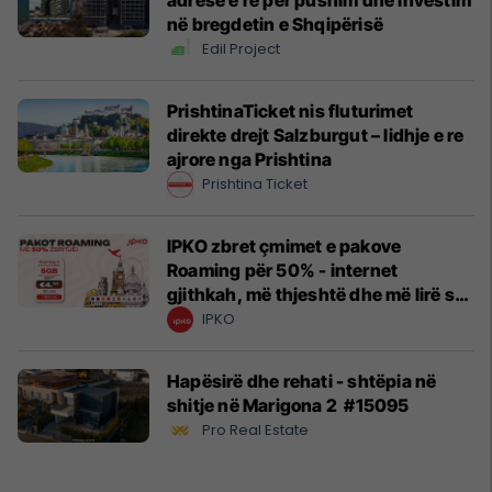
në bregdetin e Shqipërisë
Edil Project
PrishtinaTicket nis fluturimet
direkte drejt Salzburgut – lidhje e re
ajrore nga Prishtina
Prishtina Ticket
IPKO zbret çmimet e pakove
Roaming për 50% - internet
gjithkah, më thjeshtë dhe më lirë se
kurrë!
IPKO
Hapësirë dhe rehati - shtëpia në
shitje në Marigona 2 #15095
Pro Real Estate