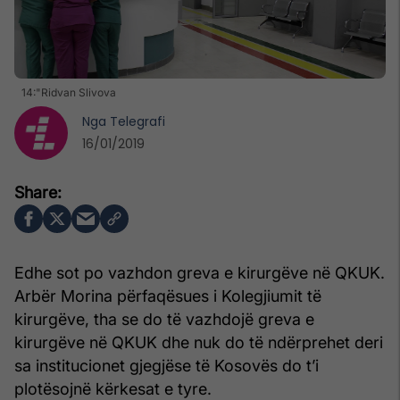
14:"Ridvan Slivova
Nga
Telegrafi
16/01/2019
Edhe sot po vazhdon greva e kirurgëve në QKUK.
Arbër Morina përfaqësues i Kolegjiumit të
kirurgëve, tha se do të vazhdojë greva e
kirurgëve në QKUK dhe nuk do të ndërprehet deri
sa institucionet gjegjëse të Kosovës do t’i
plotësojnë kërkesat e tyre.