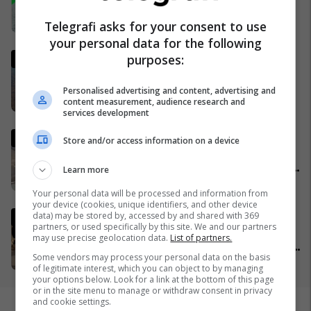
ndaj Kosovës
Telegrafi asks for your consent to use
01/04/2026
your personal data for the following
Irani ka një kërkesë të re për t'i
purposes:
dhënë fund luftës - dhe kjo
mund t'i sjellë miliarda dollarë
Personalised advertising and content, advertising and
content measurement, audience research and
28/03/2026
services development
Trump publikon pamjet e
Store and/or access information on a device
shkatërrimit të urës iraniane,
më e larta në Lindjen e Mesme:
Learn more
Shumë gjëra të tjera do të
02/04/2026
Your personal data will be processed and information from
pasojnë
your device (cookies, unique identifiers, and other device
Përleshje masive dhe jo vetëm
data) may be stored by, accessed by and shared with 369
partners, or used specifically by this site. We and our partners
– pamje të tensioneve të
may use precise geolocation data.
List of partners.
shumta nga zgjedhjet lokale në
Some vendors may process your personal data on the basis
disa pjesë të Serbisë
29/03/2026
of legitimate interest, which you can object to by managing
your options below. Look for a link at the bottom of this page
or in the site menu to manage or withdraw consent in privacy
and cookie settings.