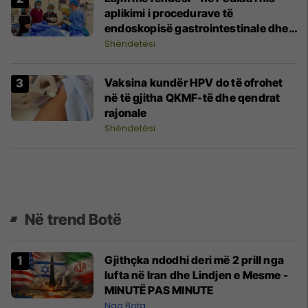
aplikimi i procedurave të
endoskopisë gastrointestinale dhe
PEG-ut edhe për fëmijët
Shëndetësi
Vaksina kundër HPV do të ofrohet
në të gjitha QKMF-të dhe qendrat
rajonale
Shëndetësi
Në trend Botë
Gjithçka ndodhi deri më 2 prill nga
lufta në Iran dhe Lindjen e Mesme -
MINUTË PAS MINUTE
Nga Bota