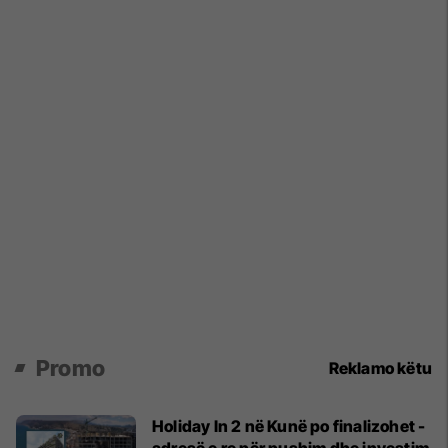
Promo
Reklamo këtu
Holiday In 2 në Kunë po finalizohet -
adresë e re për pushim dhe investim