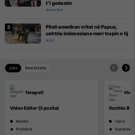
t’i godasim
Amerika
Piloti amerikan vritet në Papua,
ushtria indoneziane merr trupin e tij
Azia
Jobs
Real Estate
Telegrafi
Viva 
Video Editor (3 pozita)
Vozitës B
Media
Tjera
Prishtinë
Suharekë