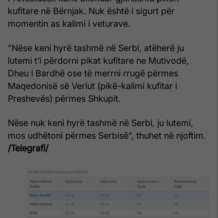
kufitare në Bërnjak. Nuk është i sigurt për
momentin as kalimi i veturave.
“Nëse keni hyrë tashmë në Serbi, atëherë ju
lutemi t’i përdorni pikat kufitare ne Mutivodë,
Dheu i Bardhë ose të merrni rrugë përmes
Maqedonisë së Veriut (pikë-kalimi kufitar i
Preshevës) përmes Shkupit.
Nëse nuk keni hyrë tashmë në Serbi, ju lutemi,
mos udhëtoni përmes Serbisë”, thuhet në njoftim.
/Telegrafi/