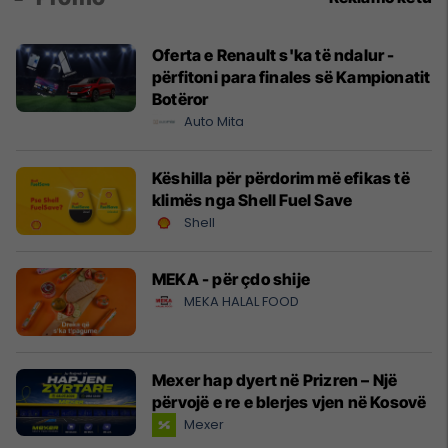
Oferta e Renault s'ka të ndalur -
përfitoni para finales së Kampionatit
Botëror
Auto Mita
Këshilla për përdorim më efikas të
klimës nga Shell Fuel Save
Shell
MEKA - për çdo shije
MEKA HALAL FOOD
Mexer hap dyert në Prizren – Një
përvojë e re e blerjes vjen në Kosovë
Mexer