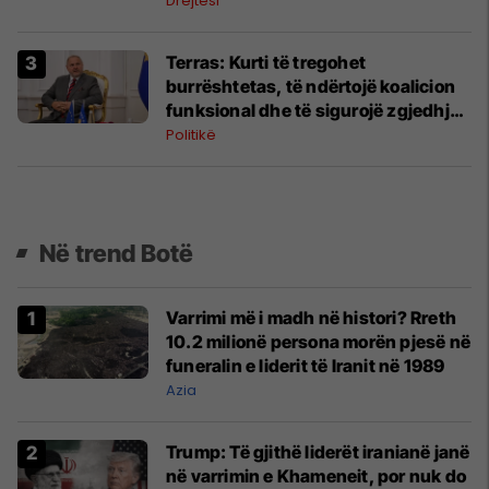
Drejtësi
​Terras: Kurti të tregohet
burrështetas, të ndërtojë koalicion
funksional dhe të sigurojë zgjedhjen
e presidentit
Politikë
Në trend Botë
Varrimi më i madh në histori? Rreth
10.2 milionë persona morën pjesë në
funeralin e liderit të Iranit në 1989
Azia
Trump: Të gjithë liderët iranianë janë
në varrimin e Khameneit, por nuk do