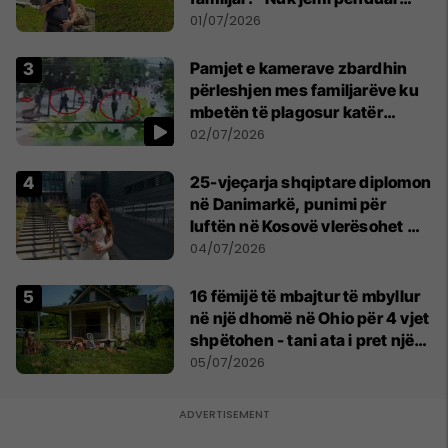
asnjë ditë"
01/07/2026
Pamjet e kamerave zbardhin
përleshjen mes familjarëve ku
mbetën të plagosur katër
persona
02/07/2026
25-vjeçarja shqiptare diplomon
në Danimarkë, punimi për
luftën në Kosovë vlerësohet me
notën më të lartë
04/07/2026
16 fëmijë të mbajtur të mbyllur
në një dhomë në Ohio për 4 vjet
shpëtohen - tani ata i pret një
sfidë e madhe
05/07/2026