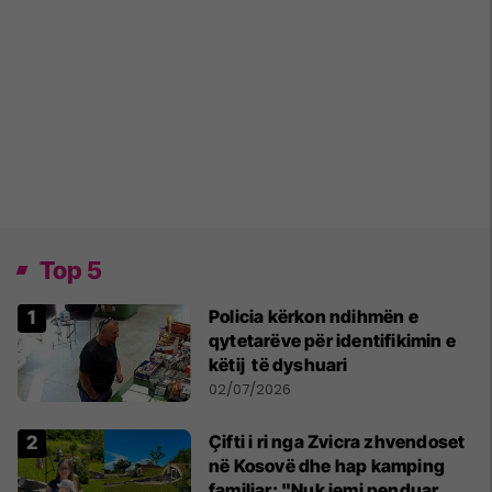
Top 5
Policia kërkon ndihmën e
qytetarëve për identifikimin e
këtij të dyshuari
02/07/2026
Çifti i ri nga Zvicra zhvendoset
në Kosovë dhe hap kamping
familjar: "Nuk jemi penduar