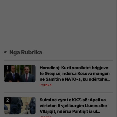
Nga Rubrika
Haradinaj: Kurti sorollatet brigjeve
të Greqisë, ndërsa Kosova mungon
në Samitin e NATO-s, ku ndërtohen
partneriteteti
Politikë
Sulmi në zyrat e KKZ-së: Apeli ua
vërteton 5 vjet burgim Llunes dhe
Vllajiqit, ndërsa Pantiqit ia ul
dënimin për një vit