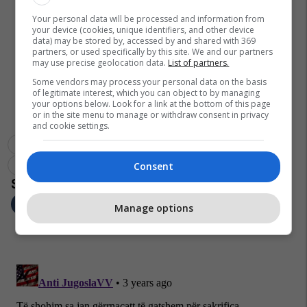
Your personal data will be processed and information from
your device (cookies, unique identifiers, and other device
data) may be stored by, accessed by and shared with 369
partners, or used specifically by this site. We and our partners
may use precise geolocation data.
List of partners.
Some vendors may process your personal data on the basis
of legitimate interest, which you can object to by managing
your options below. Look for a link at the bottom of this page
or in the site menu to manage or withdraw consent in privacy
and cookie settings.
Veriu I Kosovës
Mpb
Qkmk
Pikat Kufitare
Mpj E Kosovës
Consent
Manage options