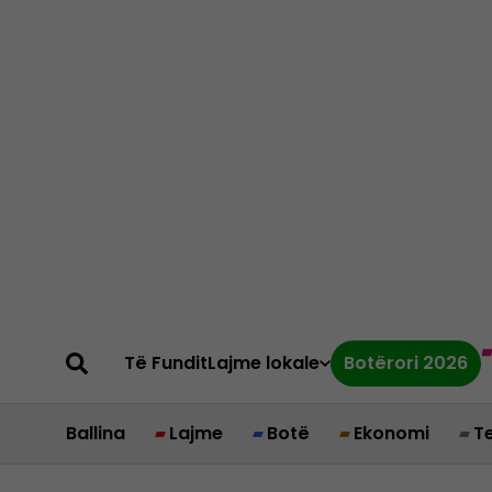
Të Fundit
Lajme lokale
Botërori 2026
Ballina
Lajme
Botë
Ekonomi
T