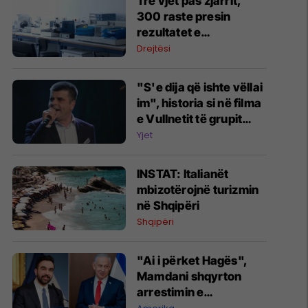
Tre vjet pas zjarrit,
300 raste presin
rezultatet e
toksikologjisë në IML
Drejtësi
"S'e dija që ishte vëllai
im", historia si në filma
e Vullnetit të grupit
Marigona - si e mësoi
Yjet
motra e tij pas shumë
vitesh që ishin familje
INSTAT: Italianët
mbizotërojnë turizmin
në Shqipëri
Shqipëri
"Ai i përket Hagës",
Mamdani shqyrton
arrestimin e