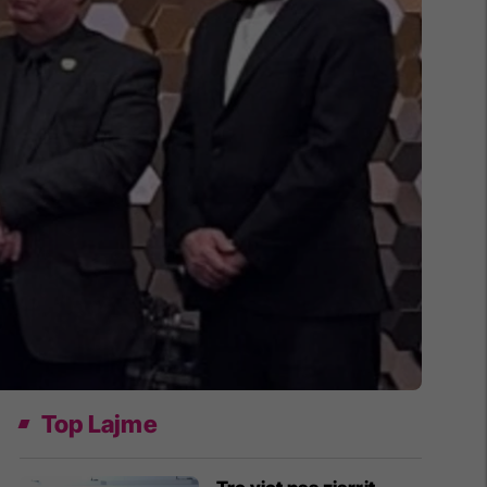
Top Lajme