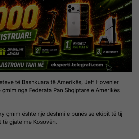
eteve të Bashkuara të Amerikës, Jeff Hovenier
 çmim nga Federata Pan Shqiptare e Amerikës
ky çmim është një dëshmi e punës se ekipit të tij
it të gjatë me Kosovën.