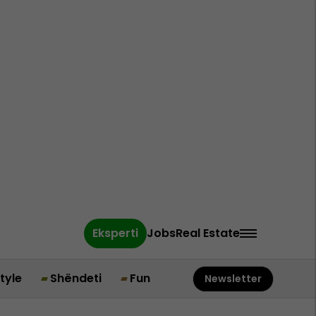
Eksperti
Jobs
Real Estate
style
Shëndeti
Fun
Newsletter