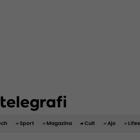
ech
Sport
Magazina
Cult
Ajo
Life