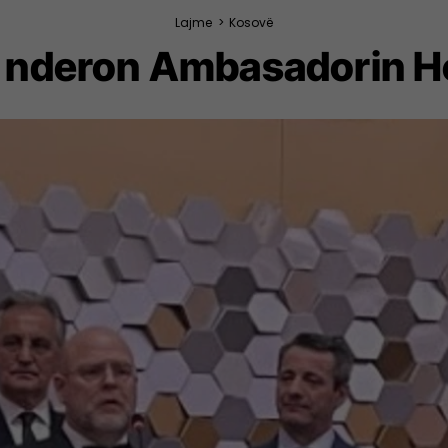
Lajme
>
Kosovë
nderon Ambasadorin H