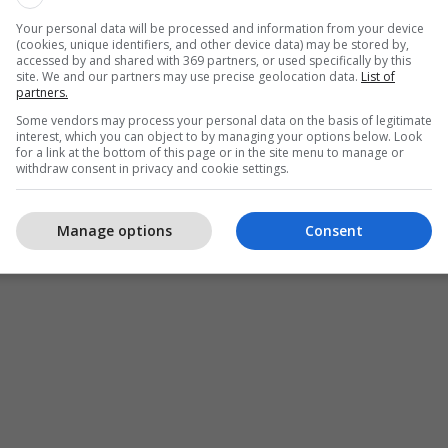
 Amerikës në Kosovës ka shkruar për këtë çmimi
Your personal data will be processed and information from your device
rrë Hovenier në emër të ekipit të Ambasadës
(cookies, unique identifiers, and other device data) may be stored by,
accessed by and shared with 369 partners, or used specifically by this
site. We and our partners may use precise geolocation data.
List of
partners.
mirënjohje për përpjekjet e tij të gjata në
Some vendors may process your personal data on the basis of legitimate
interest, which you can object to by managing your options below. Look
es dhe prosperitetit në rajonin e Ballkanit. “Këtë
for a link at the bottom of this page or in the site menu to manage or
withdraw consent in privacy and cookie settings.
 emër të ekipit tonë të Ambasadës Amerikane,
të forcuar, mbështetur Kosovën”, thuhet në
adës Amerikane në Kosovë.
Manage options
Consent