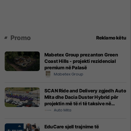
Promo
Reklamo këtu
Mabetex Group prezanton Green
Coast Hills - projekti rezidencial
premium në Palasë
Mabetex Group
SCAN Ride and Delivery zgjedh Auto
Mita dhe Dacia Duster Hybrid për
projektin më të ri të taksive në
Prishtinë
Auto Mita
EduCare sjell trajnime të