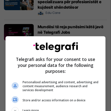
specializuara për profesionistët e
kujdesit shëndetësor
Edu Care
Mundësi të reja punësimi këtë javë
në Telegrafi Jobs
Telegrafi Jobs
Telegrafi asks for your consent to use
your personal data for the following
purposes:
Personalised advertising and content, advertising and
content measurement, audience research and
services development
Store and/or access information on a device
Learn more