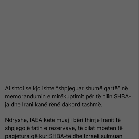
Ai shtoi se kjo ishte “shpjeguar shumë qartë” në
memorandumin e mirëkuptimit për të cilin SHBA-
ja dhe Irani kanë rënë dakord tashmë.
Ndryshe, IAEA këtë muaj i bëri thirrje Iranit të
shpjegojë fatin e rezervave, të cilat mbeten të
pagjetura që kur SHBA-të dhe Izraeli sulmuan