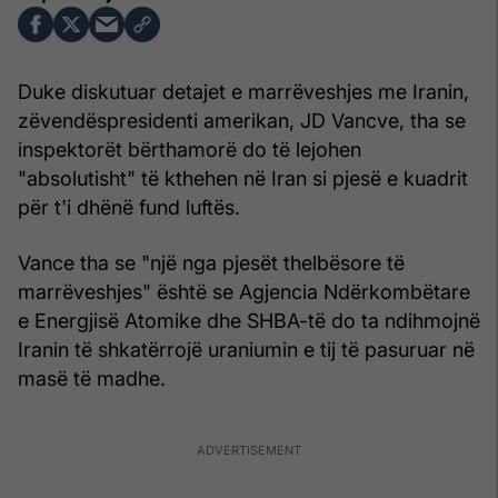
Duke diskutuar detajet e marrëveshjes me Iranin,
zëvendëspresidenti amerikan, JD Vancve, tha se
inspektorët bërthamorë do të lejohen
"absolutisht" të kthehen në Iran si pjesë e kuadrit
për t'i dhënë fund luftës.
Vance tha se "një nga pjesët thelbësore të
marrëveshjes" është se Agjencia Ndërkombëtare
e Energjisë Atomike dhe SHBA-të do ta ndihmojnë
Iranin të shkatërrojë uraniumin e tij të pasuruar në
masë të madhe.