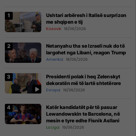
Ushtari arbëresh i Italisë surprizon
me shqipen e tij
Kosovë
18/06/2026
Netanyahu tha se Izraeli nuk do të
largohet nga Libani, reagon Trump
Amerika
18/06/2026
Presidenti polak i heq Zelenskyt
dekoratën më të lartë shtetërore
Evropa
19/06/2026
Katër kandidatët për të pasuar
Lewandowskin te Barcelona, në
mesin e tyre edhe Fisnik Asllani
La Liga
19/06/2026