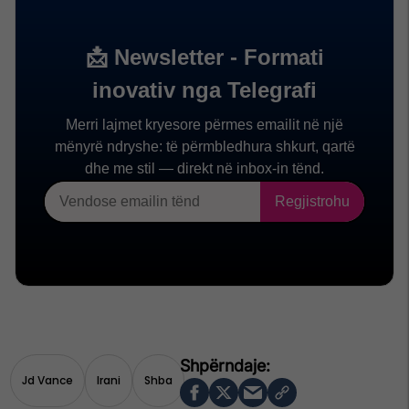
Jd Vance
Irani
Shba