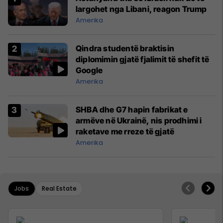
largohet nga Libani, reagon Trump
Amerika
Qindra studentë braktisin
diplomimin gjatë fjalimit të shefit të
Google
Amerika
SHBA dhe G7 hapin fabrikat e
armëve në Ukrainë, nis prodhimi i
raketave me rreze të gjatë
Amerika
Jobs
Real Estate