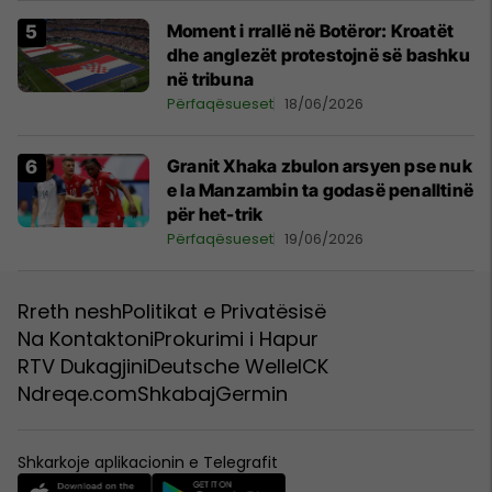
Moment i rrallë në Botëror: Kroatët
dhe anglezët protestojnë së bashku
në tribuna
Përfaqësueset
18/06/2026
Granit Xhaka zbulon arsyen pse nuk
e la Manzambin ta godasë penalltinë
për het-trik
Përfaqësueset
19/06/2026
Rreth nesh
Politikat e Privatësisë
Na Kontaktoni
Prokurimi i Hapur
RTV Dukagjini
Deutsche Welle
ICK
Ndreqe.com
Shkabaj
Germin
Shkarkoje aplikacionin e Telegrafit