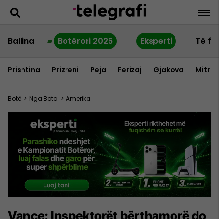
Ballina
Botërori 2026
Eksperti
Të fu
Prishtina
Prizreni
Peja
Ferizaj
Gjakova
Mitrov
Botë
>
Nga Bota
>
Amerika
Vance: Inspektorët bërthamorë do