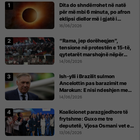
Dita do shndërrohet në natë
për më mbi 6 minuta, po afron
eklipsi diellor më i gjatë i
shekullit të 21-të
16/06/2026
“Rama, jep dorëheqjen”,
tensione në protestën e 15-të,
qytetarët marshojnë nëpër
kryeqytet
14/06/2026
Ish-ylli i Brazilit sulmon
Ancelottin pas barazimit me
Marokun: E nisi ndeshjen me
formacionin e gabuar
14/06/2026
Koalicionet parazgjedhore të
frytshme: Guxo me tre
deputetë, Vjosa Osmani vet e
treta në Kuvend
13/06/2026