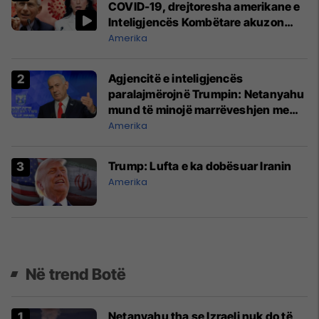
COVID-19, drejtoresha amerikane e
Inteligjencës Kombëtare akuzon
Faucin
Amerika
Agjencitë e inteligjencës
paralajmërojnë Trumpin: Netanyahu
mund të minojë marrëveshjen me
Iranin
Amerika
Trump: Lufta e ka dobësuar Iranin
Amerika
Në trend Botë
Netanyahu tha se Izraeli nuk do të