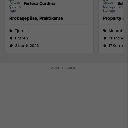
Fortesa Çurdina
Sola
Rrobaqepëse, Praktikante
Property M
Tjera
Menaxhm
Prizren
Prishtinë
3 Korrik 2026
17 Korrik 