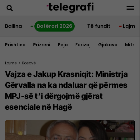
Ballina
Botërori 2026
Të fundit
Lajme
Prishtina
Prizreni
Peja
Ferizaj
Gjakova
Mitrov
Lajme
>
Kosovë
Vajza e Jakup Krasniqit: Ministrja
Gërvalla na ka ndaluar që përmes
MPJ-së t’i dërgojmë gjërat
esenciale në Hagë