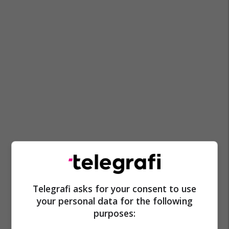
Telegrafi asks for your consent to use
Jakup Krasniqi
Gresë Krasniqi
your personal data for the following
purposes: