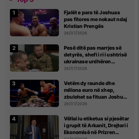
Fjalët e para të Joshuas
pas fitores me nokaut ndaj
Kristian Prengës
26/07/2026
Pesë ditë pas marrjes së
detyrës, shefi i ri i ushtrisë
ukrainase urdhëron
kontroll të madh
26/07/2026
Vetëm dy raunde dhe
miliona euro në xhep,
zbulohet sa fituan Joshua
e Prenga
26/07/2026
Vëllai iu etiketua si pjesëtar
i grupit të Arkanit, Drejtori i
Ekonomisë në Prizren
mohon pretendimet