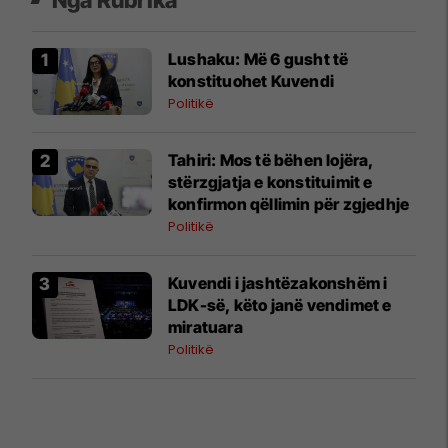
​Lushaku: Më 6 gusht të
konstituohet Kuvendi
Politikë
​Tahiri: Mos të bëhen lojëra,
stërzgjatja e konstituimit e
konfirmon qëllimin për zgjedhje
Politikë
Kuvendi i jashtëzakonshëm i
LDK-së, këto janë vendimet e
miratuara
Politikë