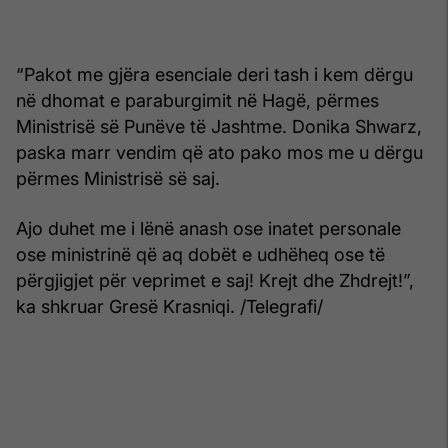
“Pakot me gjëra esenciale deri tash i kem dërgu
në dhomat e paraburgimit në Hagë, përmes
Ministrisë së Punëve të Jashtme. Donika Shwarz,
paska marr vendim që ato pako mos me u dërgu
përmes Ministrisë së saj.
Ajo duhet me i lënë anash ose inatet personale
ose ministrinë që aq dobët e udhëheq ose të
përgjigjet për veprimet e saj! Krejt dhe Zhdrejt!”,
ka shkruar Gresë Krasniqi. /Telegrafi/