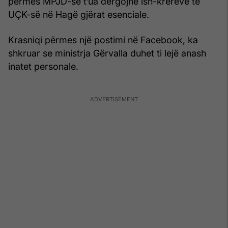
përmes MPJD-së t’ua dërgojnë ish-krerëve të
UÇK-së në Hagë gjërat esenciale.
Krasniqi përmes një postimi në Facebook, ka
shkruar se ministrja Gërvalla duhet ti lejë anash
inatet personale.