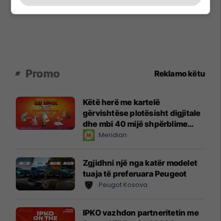
Promo
Reklamo këtu
Këtë herë me kartelë
gërvishtëse plotësisht digjitale
dhe mbi 40 mijë shpërblime
instant!
Meridian
Zgjidhni një nga katër modelet
tuaja të preferuara Peugeot
Peugot Kosova
IPKO vazhdon partneritetin me