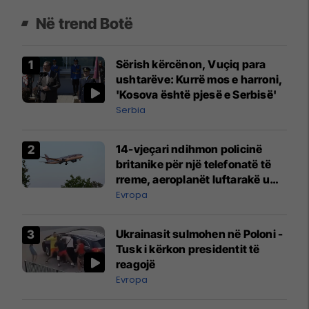
Në trend Botë
Sërish kërcënon, Vuçiq para
ushtarëve: Kurrë mos e harroni,
'Kosova është pjesë e Serbisë'
Serbia
14-vjeçari ndihmon policinë
britanike për një telefonatë të
rreme, aeroplanët luftarakë u
ngritën në ajër për të
Evropa
interceptuar fluturaken e Qatar
Airways që po shkonte drejt
Ukrainasit sulmohen në Poloni -
Mançesterit
Tusk i kërkon presidentit të
reagojë
Evropa