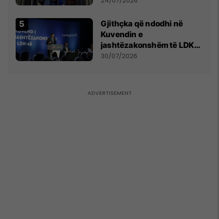
24/07/2026
Gjithçka që ndodhi në
Kuvendin e
jashtëzakonshëm të LDK-
së
30/07/2026