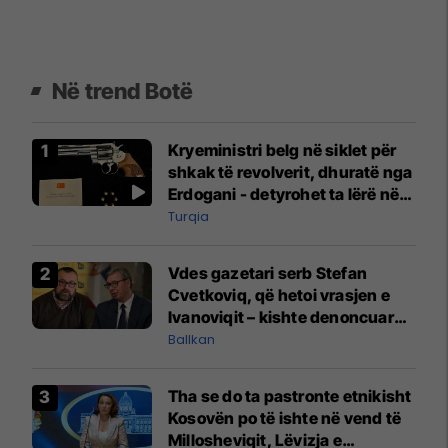
Në trend Botë
Kryeministri belg në siklet për
shkak të revolverit, dhuratë nga
Erdogani - detyrohet ta lërë në
një bazë ushtarake
Turqia
Vdes gazetari serb Stefan
Cvetkoviq, që hetoi vrasjen e
Ivanoviqit – kishte denoncuar
kërcënime ndaj vëllezërve
Ballkan
Vuçiq
Tha se do ta pastronte etnikisht
Kosovën po të ishte në vend të
Millosheviqit, Lëvizja e