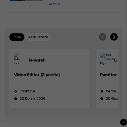
Qytetarëve të Lirë në Serbi
Serbia
kërkon shkarkimin e
menjëhershëm të Snezhana
Paunoviq
Jobs
Real Estate
Telegrafi
Elkos
Video Editor (3 pozita)
Punëtor në 
Prishtinë
Xërxe
20 Korrik 2026
20 Gusht 2
×