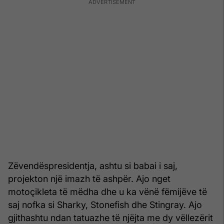
Zëvendëspresidentja, ashtu si babai i saj,
projekton një imazh të ashpër. Ajo nget
motoçikleta të mëdha dhe u ka vënë fëmijëve të
saj nofka si Sharky, Stonefish dhe Stingray. Ajo
gjithashtu ndan tatuazhe të njëjta me dy vëllezërit