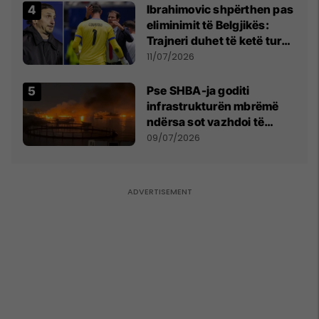
Ibrahimovic shpërthen pas
eliminimit të Belgjikës:
Trajneri duhet të ketë turp,
ai lojtar se meritoi të luante
11/07/2026
Pse SHBA-ja goditi
infrastrukturën mbrëmë
ndërsa sot vazhdoi të
zmbrapsë sulmet iraniane
09/07/2026