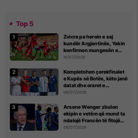
Top 5
Zvicra pa heroin e saj
kundër Argjentinës, Yakin
konfirmon mungesën e
madhe
10/07/2026
Kompletohen çerekfinalet
e Kupës së Botës, këto janë
datat dhe oraret e
ndeshjeve
08/07/2026
Arsene Wenger zbulon
ekipin e vetëm që mund ta
ndalojë Francën të fitojë
Kupën e Botës
08/07/2026