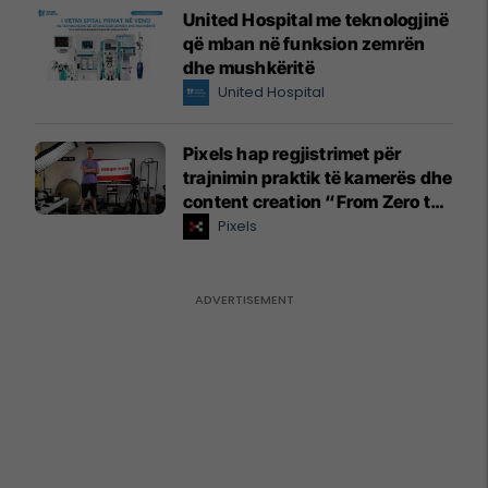
United Hospital me teknologjinë
që mban në funksion zemrën
dhe mushkëritë
United Hospital
Pixels hap regjistrimet për
trajnimin praktik të kamerës dhe
content creation “From Zero to
Hero”
Pixels