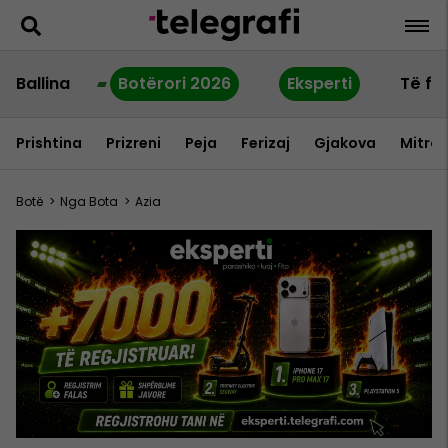
Ballina
Botërori 2026
Eksperti
Të fu
Prishtina
Prizreni
Peja
Ferizaj
Gjakova
Mitrov
Botë
>
Nga Bota
>
Azia