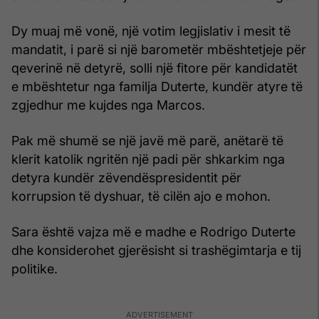
Dy muaj më vonë, një votim legjislativ i mesit të
mandatit, i parë si një barometër mbështetjeje për
qeverinë në detyrë, solli një fitore për kandidatët
e mbështetur nga familja Duterte, kundër atyre të
zgjedhur me kujdes nga Marcos.
Pak më shumë se një javë më parë, anëtarë të
klerit katolik ngritën një padi për shkarkim nga
detyra kundër zëvendëspresidentit për
korrupsion të dyshuar, të cilën ajo e mohon.
Sara është vajza më e madhe e Rodrigo Duterte
dhe konsiderohet gjerësisht si trashëgimtarja e tij
politike.