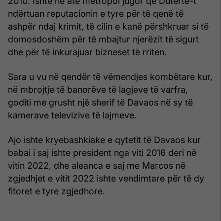
2010. Ishte në atë metropol jugor që Duterte-t
ndërtuan reputacionin e tyre për të qenë të
ashpër ndaj krimit, të cilin e kanë përshkruar si të
domosdoshëm për të mbajtur njerëzit të sigurt
dhe për të inkurajuar bizneset të rriten.
Sara u vu në qendër të vëmendjes kombëtare kur,
në mbrojtje të banorëve të lagjeve të varfra,
goditi me grusht një sherif të Davaos në sy të
kamerave televizive të lajmeve.
Ajo ishte kryebashkiake e qytetit të Davaos kur
babai i saj ishte president nga viti 2016 deri në
vitin 2022, dhe aleanca e saj me Marcos në
zgjedhjet e vitit 2022 ishte vendimtare për të dy
fitoret e tyre zgjedhore.