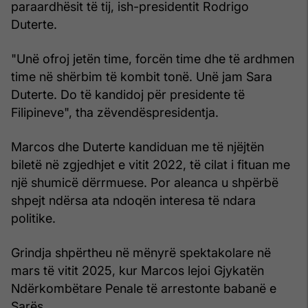
paraardhësit të tij, ish-presidentit Rodrigo
Duterte.
"Unë ofroj jetën time, forcën time dhe të ardhmen
time në shërbim të kombit tonë. Unë jam Sara
Duterte. Do të kandidoj për presidente të
Filipineve", tha zëvendëspresidentja.
Marcos dhe Duterte kandiduan me të njëjtën
biletë në zgjedhjet e vitit 2022, të cilat i fituan me
një shumicë dërrmuese. Por aleanca u shpërbë
shpejt ndërsa ata ndoqën interesa të ndara
politike.
Grindja shpërtheu në mënyrë spektakolare në
mars të vitit 2025, kur Marcos lejoi Gjykatën
Ndërkombëtare Penale të arrestonte babanë e
Sarës.