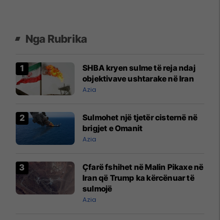
Nga Rubrika
SHBA kryen sulme të reja ndaj
objektivave ushtarake në Iran
Azia
Sulmohet një tjetër cisternë në
brigjet e Omanit
Azia
Çfarë fshihet në Malin Pikaxe në
Iran që Trump ka kërcënuar të
sulmojë
Azia