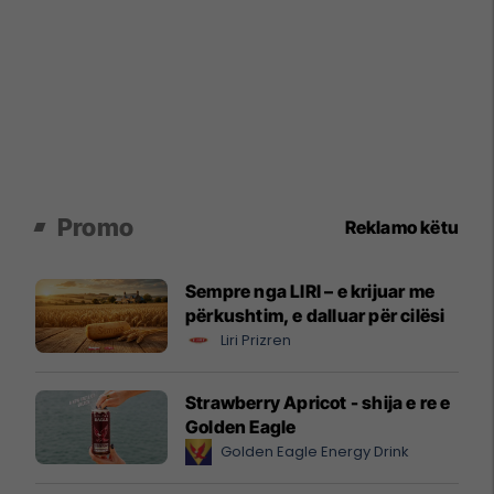
Promo
Reklamo këtu
Sempre nga LIRI – e krijuar me
përkushtim, e dalluar për cilësi
Liri Prizren
Strawberry Apricot - shija e re e
Golden Eagle
Golden Eagle Energy Drink