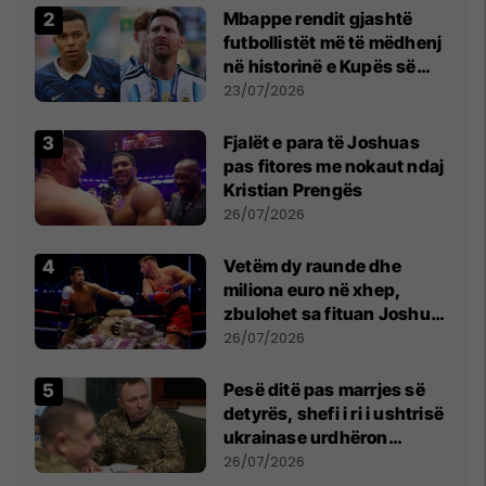
Mbappe rendit gjashtë
futbollistët më të mëdhenj
në historinë e Kupës së
Botës, Messi mbetet i dyti
23/07/2026
Fjalët e para të Joshuas
pas fitores me nokaut ndaj
Kristian Prengës
26/07/2026
Vetëm dy raunde dhe
miliona euro në xhep,
zbulohet sa fituan Joshua
e Prenga
26/07/2026
Pesë ditë pas marrjes së
detyrës, shefi i ri i ushtrisë
ukrainase urdhëron
kontroll të madh
26/07/2026