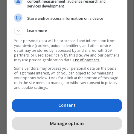
content measurement, audience research and
services development
Store and/or access information on a device
Learn more
Your personal data will be processed and information from
your device (cookies, unique identifiers, and other device
data) may be stored by, accessed by and shared with 369
partners, or used specifically by this site. We and our partners
may use precise geolocation data.
List of partners.
Some vendors may process your personal data on the basis
of legitimate interest, which you can object to by managing
your options below. Look for a link at the bottom of this page
or in the site menu to manage or withdraw consent in privacy
and cookie settings.
Consent
Manage options
Promo
Reklamo këtu