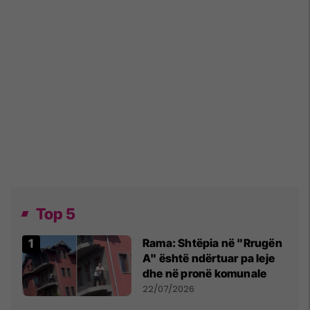
Top 5
Rama: Shtëpia në "Rrugën
A" është ndërtuar pa leje
dhe në pronë komunale
22/07/2026