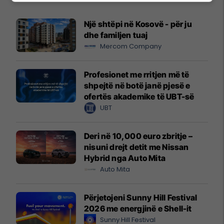
Një shtëpi në Kosovë - për ju
dhe familjen tuaj
Mercom Company
Profesionet me rritjen më të
shpejtë në botë janë pjesë e
ofertës akademike të UBT-së
UBT
Deri në 10,000 euro zbritje –
nisuni drejt detit me Nissan
Hybrid nga Auto Mita
Auto Mita
Përjetojeni Sunny Hill Festival
2026 me energjinë e Shell-it
Sunny Hill Festival