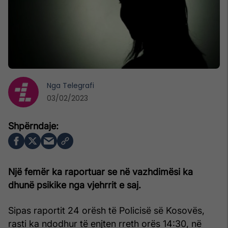
Nga
Telegrafi
03/02/2023
Një femër ka raportuar se në vazhdimësi ka
dhunë psikike nga vjehrrit e saj.
Sipas raportit 24 orësh të Policisë së Kosovës,
rasti ka ndodhur të enjten rreth orës 14:30, në