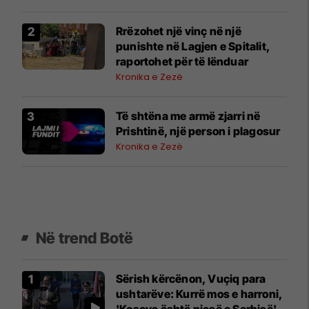
Rrëzohet një vinç në një
punishte në Lagjen e Spitalit,
raportohet për të lënduar
Kronika e Zezë
Të shtëna me armë zjarri në
Prishtinë, një person i plagosur
Kronika e Zezë
Në trend Botë
Sërish kërcënon, Vuçiq para
ushtarëve: Kurrë mos e harroni,
'Kosova është pjesë e Serbisë'