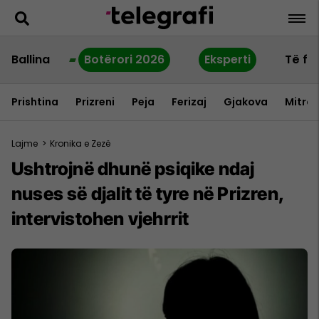
Ballina
Botërori 2026
Eksperti
Të fu
Prishtina
Prizreni
Peja
Ferizaj
Gjakova
Mitrov
Lajme
>
Kronika e Zezë
Ushtrojnë dhunë psiqike ndaj
nuses së djalit të tyre në Prizren,
intervistohen vjehrrit