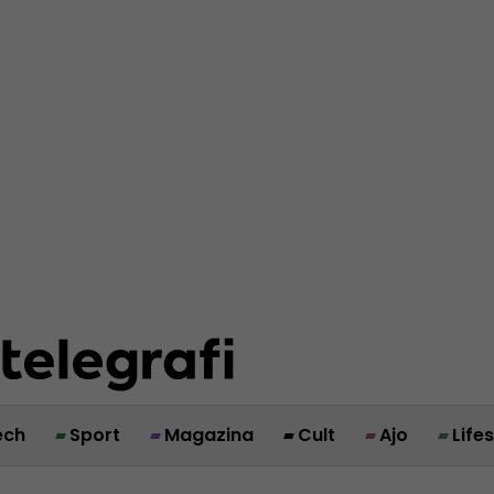
ech
Sport
Magazina
Cult
Ajo
Life