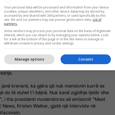
orces remain postured and ready to continue
Your personal data will be processed and information from your device
(cookies, unique identifiers, and other device data) may be stored by,
against Iranian aggression.
accessed by and shared with 369 partners, or used specifically by this
site. We and our partners may use precise geolocation data.
List of
entral Command (@CENTCOM)
June 7, 2026
partners.
Some vendors may process your personal data on the basis of legitimate
interest, which you can object to by managing your options below. Look
for a link at the bottom of this page or in the site menu to manage or
withdraw consent in privacy and cookie settings.
kan, Donald Trump, tha se udhëheqësit iranianë nuk
e një marrëveshje me SHBA-në për t'i dhënë fund
Manage options
Consent
shme sepse janë "të fortë" dhe "krenarë", por në
toi ai, "ata nuk kanë zgjidhje tjetër" përveçse të
veshje.
ë, janë krenarë, ka gjëra që nuk mendonin kurrë se
që do të duhet t'i bëjnë. Nuk kanë zgjidhje tjetër dhe
, i tha presidenti moderatores së emisionit "Meet
 News, Kristen Welker, gjatë një interviste në
Wisconsin.