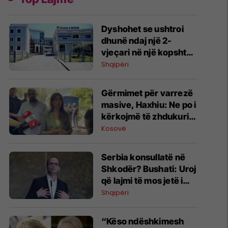
Dyshohet se ushtroi
dhunë ndaj një 2-
vjeçari në një kopsht
privat, arrestohet
Shqipëri
edukatorja në Tiranë
Gërmimet për varrezë
masive, ​Haxhiu: Ne po i
kërkojmë të zhdukurit,
Vuçiq vazhdon t’i
Kosovë
mohojë krimet
Serbia konsullatë në
Shkodër? Bushati: Uroj
që lajmi të mos jetë i
vërtetë
Shqipëri
“Këso ndëshkimesh