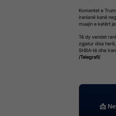
Komentet e Trump
iranianë kanë nego
muajin e katërt ja
Të dy vendet ranë
zgjatur disa herë,
SHBA-të dhe Iran
/Telegrafi/