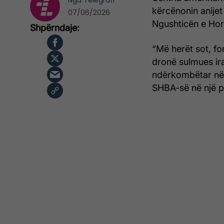
Nga
Telegrafi
kërcënonin anijet 
07/06/2026
Ngushticën e Hor
“Më herët sot, f
dronë sulmues ira
ndërkombëtar në
SHBA-së në një p