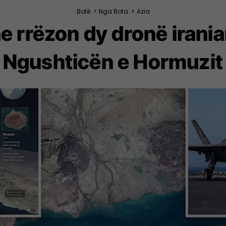
Botë
>
Nga Bota
>
Azia
e rrëzon dy dronë irani
Ngushticën e Hormuzit