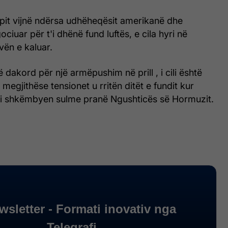
it vijnë ndërsa udhëheqësit amerikanë dhe
ciuar për t'i dhënë fund luftës, e cila hyri në
vën e kaluar.
 dakord për një armëpushim në prill , i cili është
 megjithëse tensionet u rritën ditët e fundit kur
i shkëmbyen sulme pranë Ngushticës së Hormuzit.