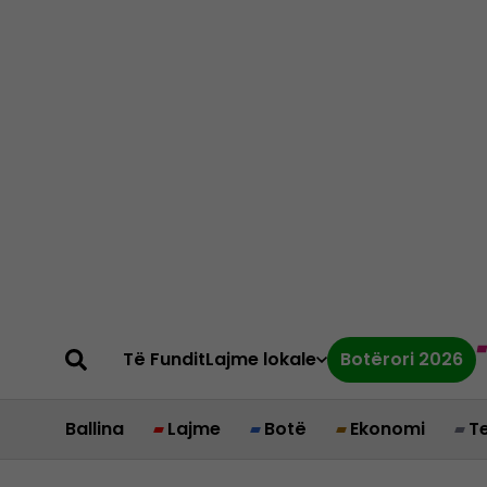
Të Fundit
Lajme lokale
Botërori 2026
Ballina
Lajme
Botë
Ekonomi
T