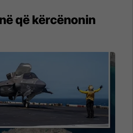
anë që kërcënonin