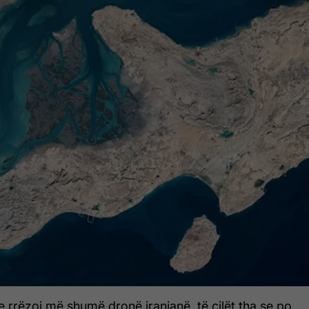
 rrëzoi më shumë dronë iranianë, të cilët tha se po