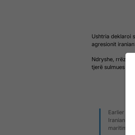
Ushtria deklaroi
agresionit iranian
Ndryshe, rrëzimi 
tjerë sulmues të 
Earlier to
Iranian on
maritime tr