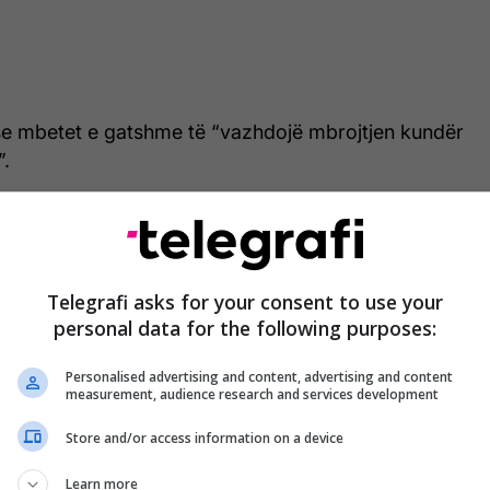
 se mbetet e gatshme të “vazhdojë mbrojtjen kundër
”.
i dronëve vjen pasi SHBA-të rrëzuan katër dronë të
premten.
Telegrafi asks for your consent to use your
personal data for the following purposes:
Personalised advertising and content, advertising and content
measurement, audience research and services development
day, U.S. forces in the Middle East shot down two
e-way attack drones that threatened international
Store and/or access information on a device
affic in the Strait of Hormuz.
Learn more