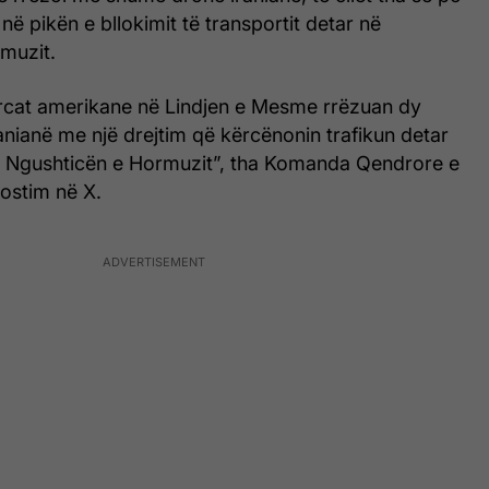
në pikën e bllokimit të transportit detar në
muzit.
orcat amerikane në Lindjen e Mesme rrëzuan dy
nianë me një drejtim që kërcënonin trafikun detar
 Ngushticën e Hormuzit”, tha Komanda Qendrore e
ostim në X.