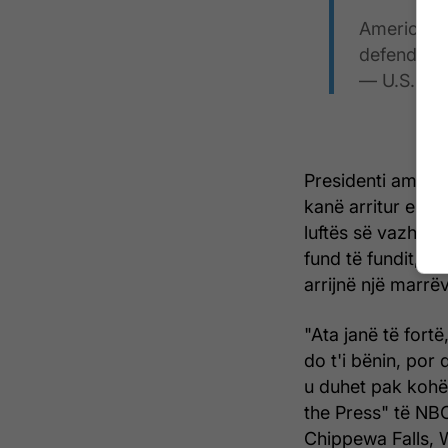
American f
defending 
— U.S. C
Presidenti ameri
kanë arritur end
luftës së vazhdue
fund të fundit, sh
arrijnë një marrë
"Ata janë të fort
do t'i bënin, por 
u duhet pak kohë"
the Press" të NBC
Chippewa Falls, 