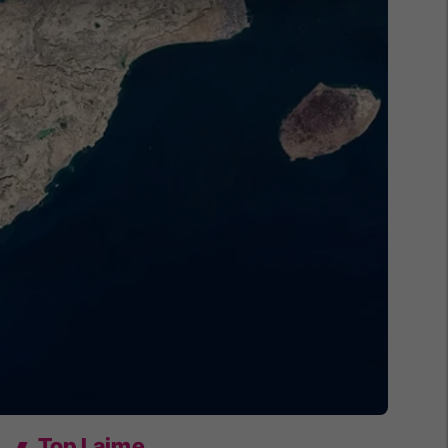
Top Lajme