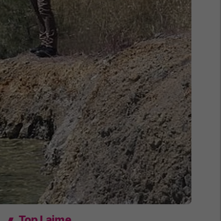
Top Lajme