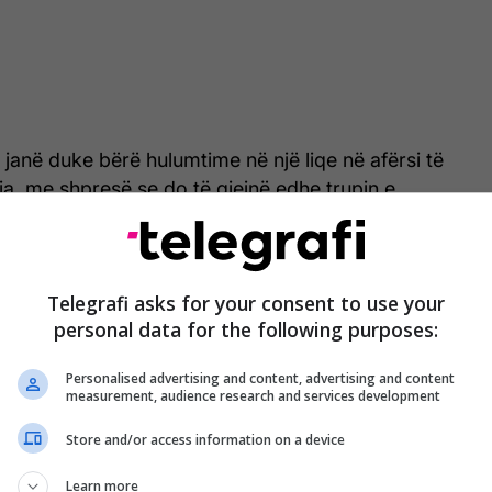
, janë duke bërë hulumtime në një liqe në afërsi të
ia, me shpresë se do të gjejnë edhe trupin e
në arrest, ky ushtar po besohet të jetë vrasësi i
o, meqë është krimi i parë i këtij lloji që ka
Telegrafi asks for your consent to use your
personal data for the following purposes:
shull.
Personalised advertising and content, advertising and content
pat, ai pranoi se i ka mbytur dhe hedhur në minierën
measurement, audience research and services development
yja i ka dhunuar, ndërsa njërën prej tyre e mbyti me
ë raportin policor.
Store and/or access information on a device
Learn more