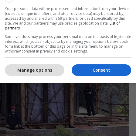
anuar se e hodhi edhe gjashtëvjeçaren, ende nuk po
rupi saj, të që bashkë me nënë e hodhi gjatë vitit të
Your personal data will be processed and information from your device
(cookies, unique identifiers, and other device data) may be stored by,
accessed by and shared with 369 partners, or used specifically by this
site. We and our partners may use precise geolocation data.
List of
partners.
Some vendors may process your personal data on the basis of legitimate
interest, which you can object to by managing your options below. Look
for a link at the bottom of this page or in the site menu to manage or
withdraw consent in privacy and cookie settings.
Manage options
Consent