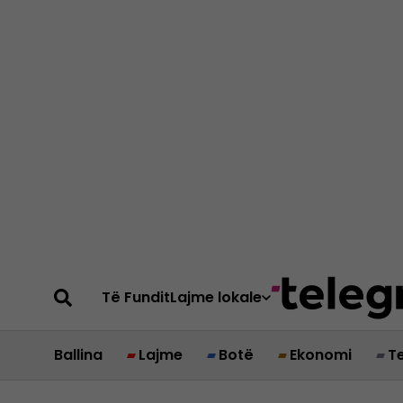
Të Fundit
Lajme lokale
Ballina
Lajme
Botë
Ekonomi
T