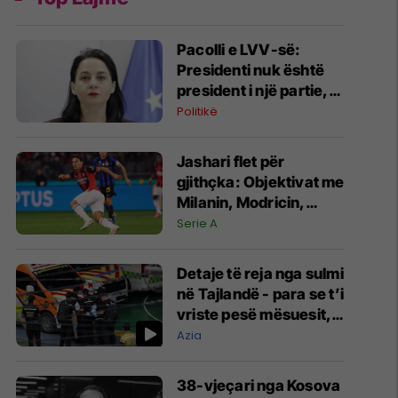
Pacolli e LVV-së:
Presidenti nuk është
president i një partie,
është i Republikës
Politikë
Jashari flet për
gjithçka: Objektivat me
Milanin, Modricin,
minutat dhe ofertat
Serie A
nga Juventusi e
Atalanta
Detaje të reja nga sulmi
në Tajlandë - para se t’i
vriste pesë mësuesit,
nxënësi kishte vrarë
Azia
gjyshërit e tij
38-vjeçari nga Kosova