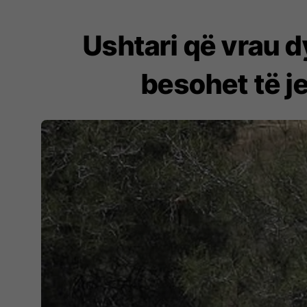
Ushtari që vrau dy
besohet të je