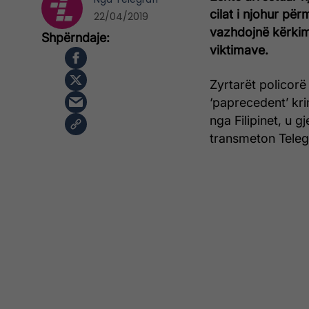
cilat i njohur pë
22/04/2019
vazhdojnë kërkime
viktimave.
Zyrtarët policorë
‘paprecedent’ kri
nga Filipinet, u g
transmeton Telegr