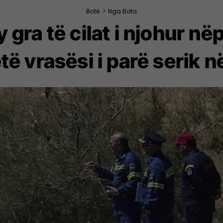
Botë
>
Nga Bota
 gra të cilat i njohur në
të vrasësi i parë serik n