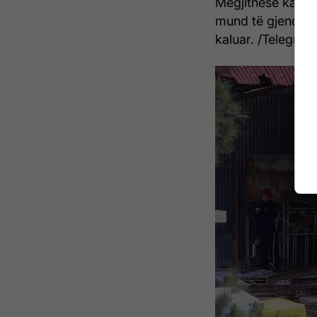
Megjithëse ka pr
mund të gjendet t
kaluar. /Telegrafi/