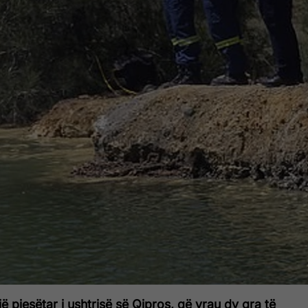
jë pjesëtar i ushtrisë së Qipros, që vrau dy gra të