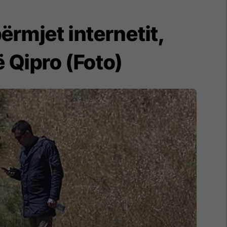
përmjet internetit,
ë Qipro (Foto)