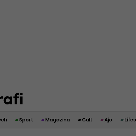
ech
Sport
Magazina
Cult
Ajo
Life