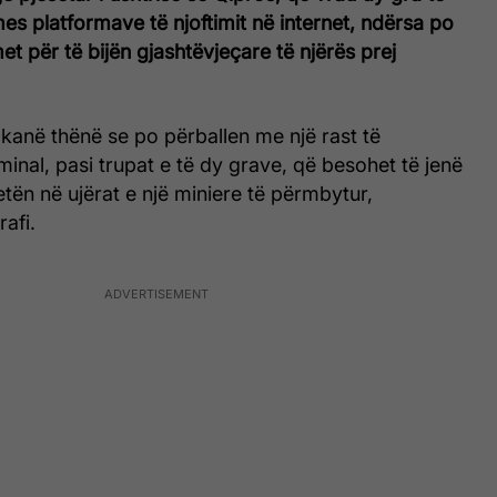
rmes platformave të njoftimit në internet, ndërsa po
t për të bijën gjashtëvjeçare të njërës prej
 kanë thënë se po përballen me një rast të
minal, pasi trupat e të dy grave, që besohet të jenë
jetën në ujërat e një miniere të përmbytur,
afi.