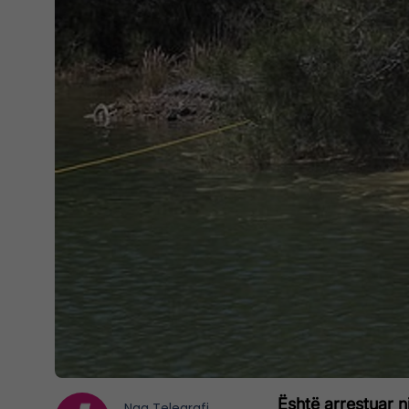
Është arrestuar n
Nga
Telegrafi