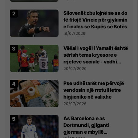
erëra të forta
Sllovenët zbulojnë se sa do
të fitojë Vincic për gjykimin
e finales së Kupës së Botës
18/07/2026
Vëllai i vogël i Yamalit është
sërish tema kryesore e
rrjeteve sociale - vodhi
vëmendjen pas finales së
20/07/2026
Kupës së Botës
Pse udhëtarët me përvojë
vendosin një rrotull letre
higjienike në valixhe
20/07/2026
As Barcelona e as
Dortmundi, gjiganti
gjerman e mbyllë