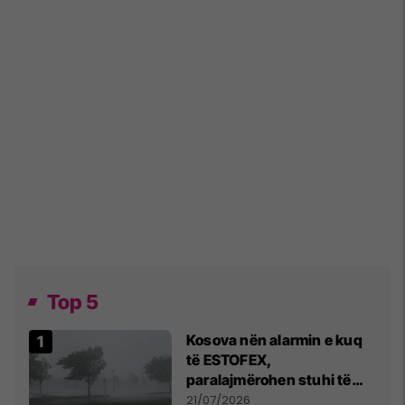
Top 5
Kosova nën alarmin e kuq
të ESTOFEX,
paralajmërohen stuhi të
fuqishme me breshër dhe
21/07/2026