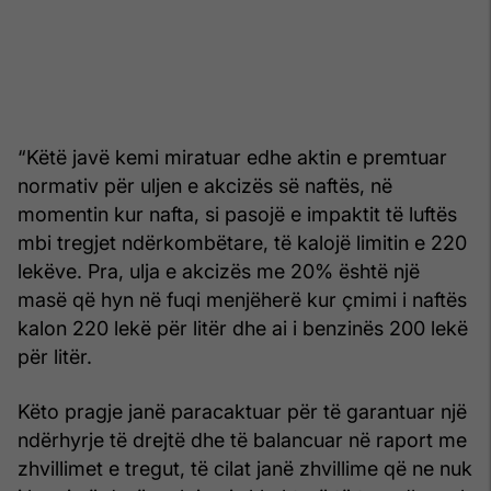
“Këtë javë kemi miratuar edhe aktin e premtuar
normativ për uljen e akcizës së naftës, në
momentin kur nafta, si pasojë e impaktit të luftës
mbi tregjet ndërkombëtare, të kalojë limitin e 220
lekëve. Pra, ulja e akcizës me 20% është një
masë që hyn në fuqi menjëherë kur çmimi i naftës
kalon 220 lekë për litër dhe ai i benzinës 200 lekë
për litër.
Këto pragje janë paracaktuar për të garantuar një
ndërhyrje të drejtë dhe të balancuar në raport me
zhvillimet e tregut, të cilat janë zhvillime që ne nuk