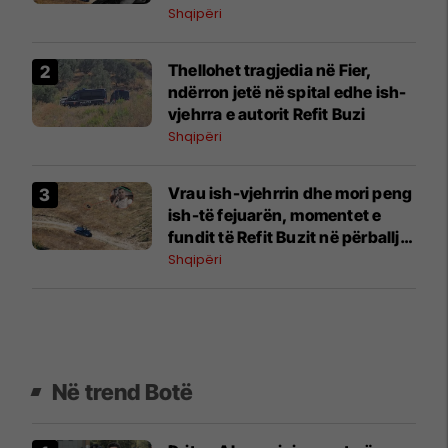
Shqipëri
Thellohet tragjedia në Fier,
ndërron jetë në spital edhe ish-
vjehrra e autorit Refit Buzi
Shqipëri
Vrau ish-vjehrrin dhe mori peng
ish-të fejuarën, momentet e
fundit të Refit Buzit në përballje
me RENEA-n
Shqipëri
Në trend Botë