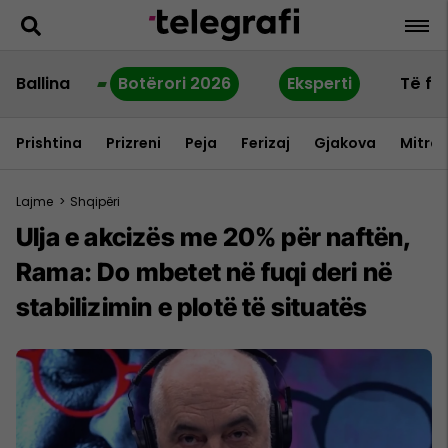
Ballina
Botërori 2026
Eksperti
Të fu
Prishtina
Prizreni
Peja
Ferizaj
Gjakova
Mitrov
Lajme
>
Shqipëri
Ulja e akcizës me 20% për naftën,
Rama: Do mbetet në fuqi deri në
stabilizimin e plotë të situatës