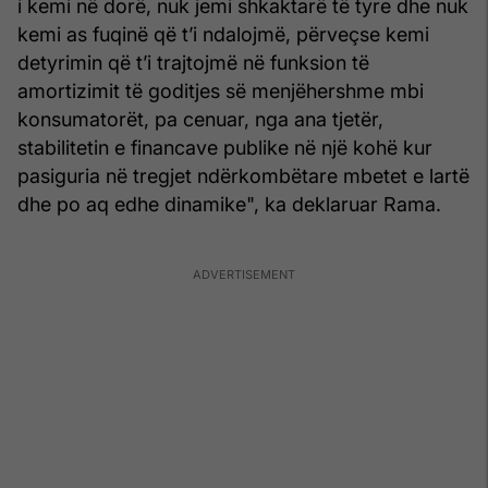
i kemi në dorë, nuk jemi shkaktarë të tyre dhe nuk
kemi as fuqinë që t’i ndalojmë, përveçse kemi
detyrimin që t’i trajtojmë në funksion të
amortizimit të goditjes së menjëhershme mbi
konsumatorët, pa cenuar, nga ana tjetër,
stabilitetin e financave publike në një kohë kur
pasiguria në tregjet ndërkombëtare mbetet e lartë
dhe po aq edhe dinamike", ka deklaruar Rama.