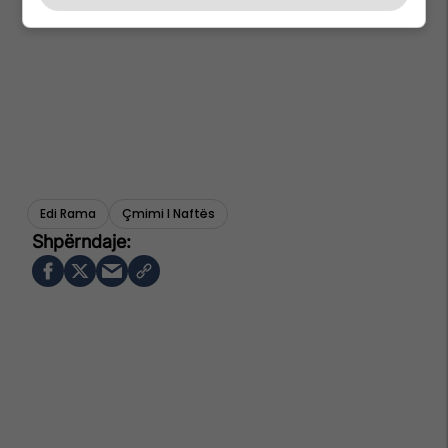
Edi Rama
Çmimi I Naftës