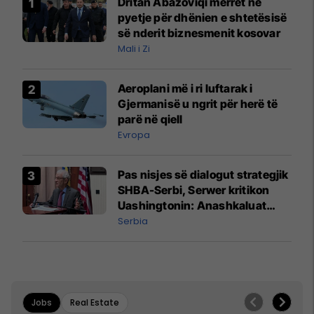
Dritan Abazoviqi merret në
pyetje për dhënien e shtetësisë
së nderit biznesmenit kosovar
Mali i Zi
Aeroplani më i ri luftarak i
Gjermanisë u ngrit për herë të
parë në qiell
Evropa
Pas nisjes së dialogut strategjik
SHBA-Serbi, Serwer kritikon
Uashingtonin: Anashkaluat
Banjskën, sulmin ndaj KFOR-it
Serbia
dhe rrëmbimin e Policëve të
Kosovës
Jobs
Real Estate