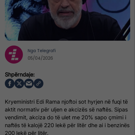
Nga
Telegrafi
05/04/2026
Kryeministri Edi Rama njoftoi sot hyrjen në fuqi të
aktit normativ për uljen e akcizës së naftës. Sipas
vendimit, akciza do të ulet me 20% sapo çmimi i
naftës të kalojë 220 lekë për litër dhe ai i benzinës
200 lekë për litër.