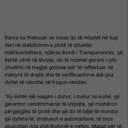
Rama ka theksuar se masa do të mbetet në fuqi
deri në stabilizimin e plotë të situatës
ndërkombëtare, ndërsa Bordi i Transparencës, që
është vënë në lëvizje, do të mbetet garant i çdo
zhvillimi në tregjet globale për të reflektuar në
mënyrë të drejtë dhe të verifikueshme atë çka
duhet të ndodhë në tregun vendas.
"Ky është një reagim i duhur, i matur në kohë, që
garanton vendimmarrje të shpejta, që mishëron
përgjegjësi të plotë dhe që do të bëjë të mundur
që qytetarët, drejtuesit e automjeteve, të mos
abuzohen nga distributorët e naftës. Masat për të