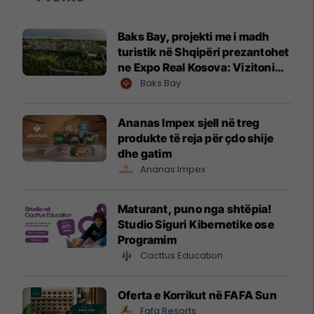
Baks Bay, projekti me i madh
turistik në Shqipëri prezantohet
ne Expo Real Kosova: Vizitoni
shtandin dhe zbuloni
Baks Bay
mundësitë e investimit
Ananas Impex sjell në treg
produkte të reja për çdo shije
dhe gatim
Ananas Impex
Maturant, puno nga shtëpia!
Studio Siguri Kibernetike ose
Programim
Cacttus Education
Oferta e Korrikut në FAFA Sun
Fafa Resorts