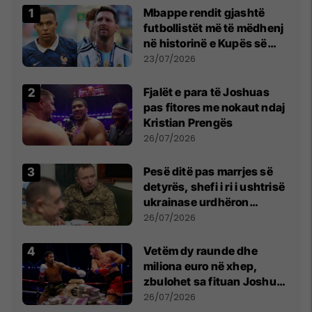
Mbappe rendit gjashtë
futbollistët më të mëdhenj
në historinë e Kupës së
Botës, Messi mbetet i dyti
23/07/2026
Fjalët e para të Joshuas
pas fitores me nokaut ndaj
Kristian Prengës
26/07/2026
Pesë ditë pas marrjes së
detyrës, shefi i ri i ushtrisë
ukrainase urdhëron
kontroll të madh
26/07/2026
Vetëm dy raunde dhe
miliona euro në xhep,
zbulohet sa fituan Joshua
e Prenga
26/07/2026