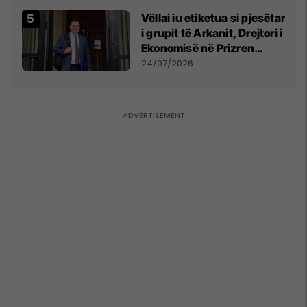
Vëllai iu etiketua si pjesëtar
i grupit të Arkanit, Drejtori i
Ekonomisë në Prizren
mohon pretendimet
24/07/2026