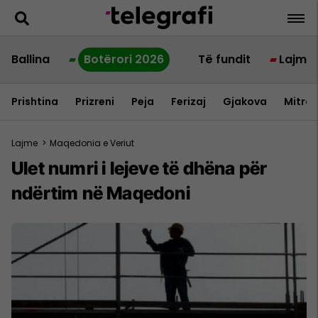
Ballina
Botërori 2026
Të fundit
Lajme
Prishtina
Prizreni
Peja
Ferizaj
Gjakova
Mitrov
Lajme
>
Maqedonia e Veriut
Ulet numri i lejeve të dhëna për
ndërtim në Maqedoni