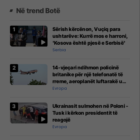
Në trend Botë
Sërish kërcënon, Vuçiq para
ushtarëve: Kurrë mos e harroni,
'Kosova është pjesë e Serbisë'
Serbia
14-vjeçari ndihmon policinë
britanike për një telefonatë të
rreme, aeroplanët luftarakë u
ngritën në ajër për të
Evropa
interceptuar fluturaken e Qatar
Airways që po shkonte drejt
Ukrainasit sulmohen në Poloni -
Mançesterit
Tusk i kërkon presidentit të
reagojë
Evropa