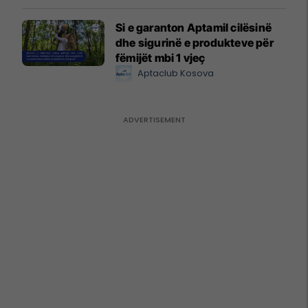
Si e garanton Aptamil cilësinë
dhe sigurinë e produkteve për
fëmijët mbi 1 vjeç
Aptaclub Kosova