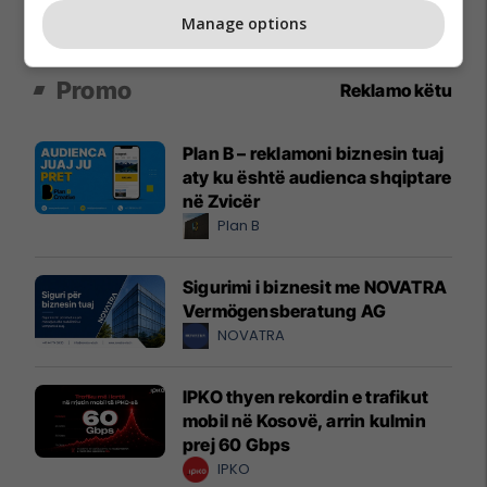
Manage options
Promo
Reklamo këtu
Plan B – reklamoni biznesin tuaj
aty ku është audienca shqiptare
në Zvicër
Plan B
Sigurimi i biznesit me NOVATRA
Vermögensberatung AG
NOVATRA
IPKO thyen rekordin e trafikut
mobil në Kosovë, arrin kulmin
prej 60 Gbps
IPKO