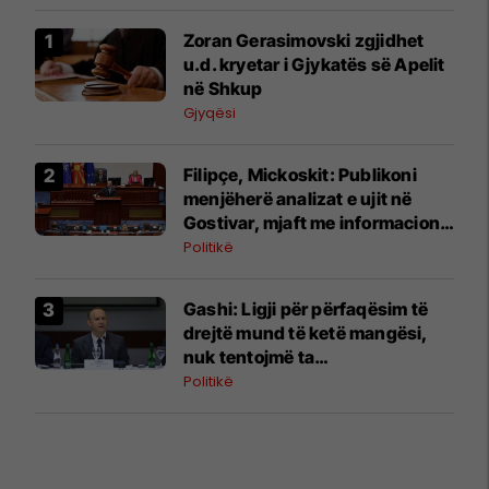
Zoran Gerasimovski zgjidhet
u.d. kryetar i Gjykatës së Apelit
në Shkup
Gjyqësi
Filipçe, Mickoskit: Publikoni
menjëherë analizat e ujit në
Gostivar, mjaft me informacione
kontradiktore
Politikë
Gashi: Ligji për përfaqësim të
drejtë mund të ketë mangësi,
nuk tentojmë ta
kontrabandojmë
Politikë