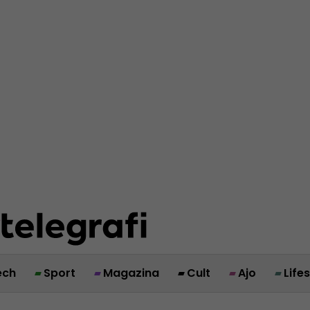
ech
Sport
Magazina
Cult
Ajo
Life