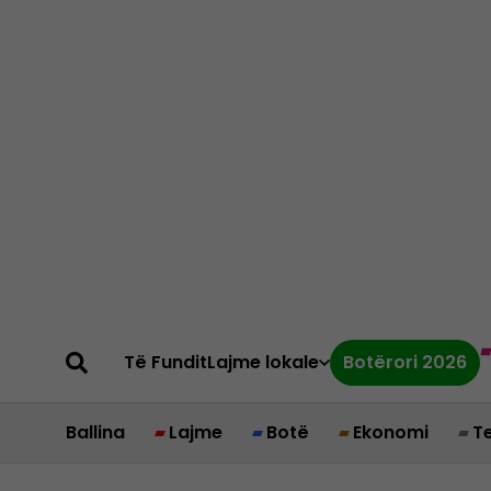
Të Fundit
Lajme lokale
Botërori 2026
Ballina
Lajme
Botë
Ekonomi
T