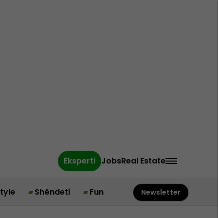
Eksperti
Jobs
Real Estate
style
Shëndeti
Fun
Newsletter