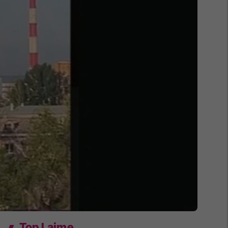
Top Lajme