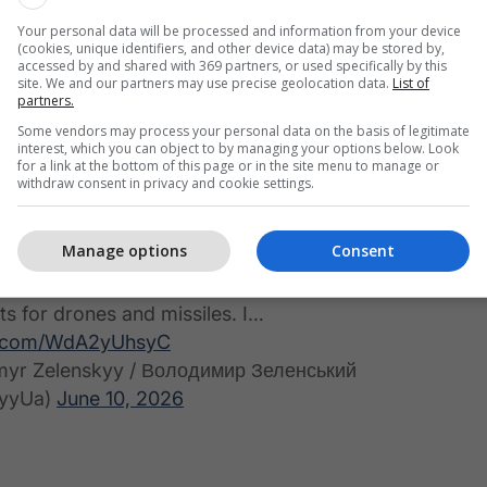
mi prej shtatë milionë ton naftë në vit, që përbën
Your personal data will be processed and information from your device
 prodhimit të përgjithshëm të Rusisë.
(cookies, unique identifiers, and other device data) may be stored by,
accessed by and shared with 369 partners, or used specifically by this
site. We and our partners may use precise geolocation data.
List of
ulmeve me dron Deep Strike, ndodhën shpërthime dhe
partners.
r në territorin e rafinerisë. Pasojat e detajuara të
Some vendors may process your personal data on the basis of legitimate
en", shtoi presidenti ukrainas. /Telegrafi/
interest, which you can object to by managing your options below. Look
for a link at the bottom of this page or in the site menu to manage or
withdraw consent in privacy and cookie settings.
e to apply Ukrainian long-range sanctions against
tary facilities and the oil industry. In particular, last
Manage options
Consent
nian FP-5 Flamingos struck a military plant in
 that supplies the occupier’s army with
 for drones and missiles. I…
er.com/WdA2yUhsyC
yr Zelenskyy / Володимир Зеленський
kyyUa)
June 10, 2026