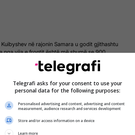
s Kuibyshev në rajonin Samara u godit gjithashtu
 nga vija e frontit është më shumë se 900
ndaj luftëtarëve të Forcave të Operacioneve
Telegrafi asks for your consent to use your
 të Sistemeve Pa Pilot dhe Inteligjencës së
personal data for the following purposes:
nës. Përgjigjet plotësisht të drejta të Shërbimit të
ës arritën gjithashtu në dy objekte të
Personalised advertising and content, advertising and content
 naftës në rajonin Vladimir, në një distancë prej 700
measurement, audience research and services development
oi Zelensky.
Store and/or access information on a device
e Pa Pilot raportuan se rafineria Kuibyshev ka një
Learn more