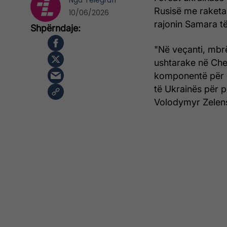
Nga
Telegrafi
Rusisë me raketa 
10/06/2026
rajonin Samara të
"Në veçanti, mbr
ushtarake në Che
komponentë për d
të Ukrainës për pr
Volodymyr Zelens