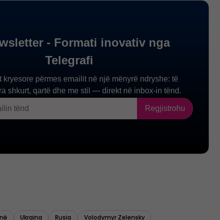
inë
Ukraina
Rusia
Volodymyr Zelensky