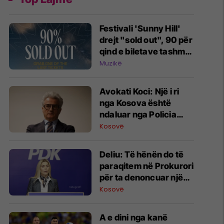
Festivali 'Sunny Hill'
drejt "sold out", 90 për
qind e biletave tashmë
janë shitur
Muzikë
Avokati Koci: Një i ri
nga Kosova është
ndaluar nga Policia
serbe në Horgosh
Kosovë
Deliu: Të hënën do të
paraqitem në Prokurori
për ta denoncuar një
profil, koha që
Kosovë
drejtësia të veprojë
A e dini nga kanë