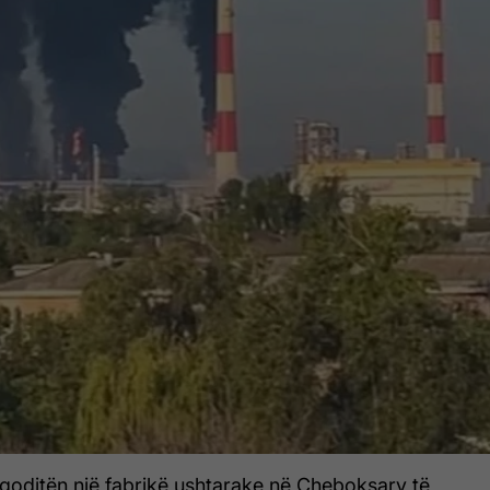
 goditën një fabrikë ushtarake në Cheboksary të