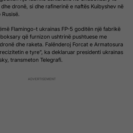
dhe dronë, si dhe rafinerinë e naftës Kuibyshev në
 Rusisë.
ëmë Flamingo-t ukrainas FP-5 goditën një fabrikë
boksary që furnizon ushtrinë pushtuese me
ronë dhe raketa. Falënderoj Forcat e Armatosura
ecizitetin e tyre”, ka deklaruar presidenti ukrainas
ky, transmeton Telegrafi.