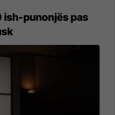
00 ish-punonjës pas
usk