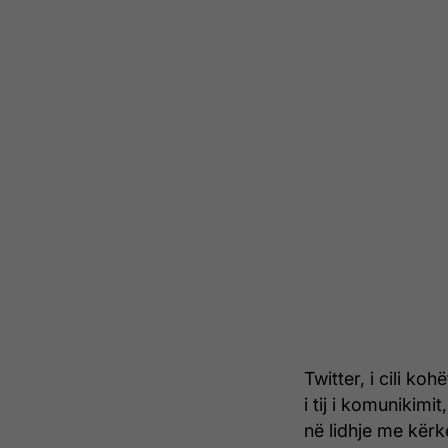
Twitter, i cili k
i tij i komunikim
në lidhje me kërk