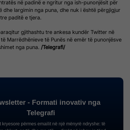
ntratës në padinë e ngritur nga ish-punonjësit për
 dhe largimin nga puna, dhe nuk i është përgjigjur
re paditë e tjera.
araqitur gjithashtu tre ankesa kundër Twitter në
të Marrëdhënieve të Punës në emër të punonjësve
shimet nga puna.
/Telegrafi/