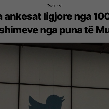
Tech
>
AI
a ankesat ligjore nga 1
shimeve nga puna të M