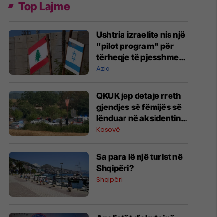
Top Lajme
Ushtria izraelite nis një
"pilot program" për
tërheqje të pjesshme
në Liban
Azia
QKUK jep detaje rreth
gjendjes së fëmijës së
lënduar në aksidentin
në Istog
Kosovë
Sa para lë një turist në
Shqipëri?
Shqipëri