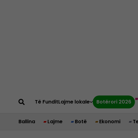
Të Fundit
Lajme lokale
Botërori 2026
Ballina
Lajme
Botë
Ekonomi
T