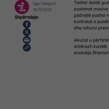
Twitter është go
Nga
Telegrafi
pushimet masive 
26/12/2022
padrejtë pushoi 
kontratat e punë
dhe refuzoi premt
Akuzat u përfshin
arbitrazh kundër
avokatja Shannon