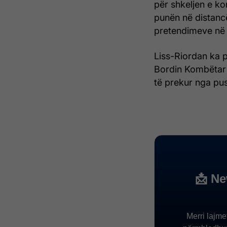
për shkeljen e ko
punën në distancë
pretendimeve në t
Liss-Riordan ka p
Bordin Kombëtar 
të prekur nga pu