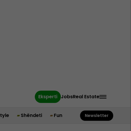
Eksperti
Jobs
Real Estate
style
Shëndeti
Fun
Newsletter