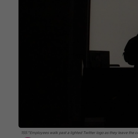
155:"Employees walk past a lighted Twitter logo as they leave th