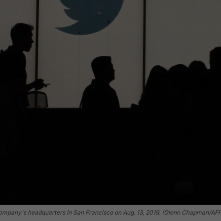
e company's headquarters in San Francisco on Aug. 13, 2019. (Glenn Chapman/A