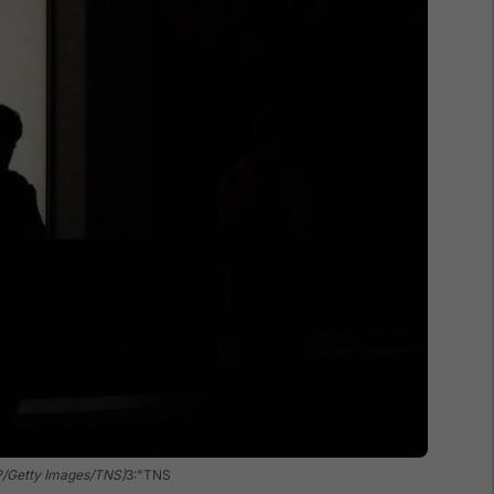
FP/Getty Images/TNS)
3:"TNS