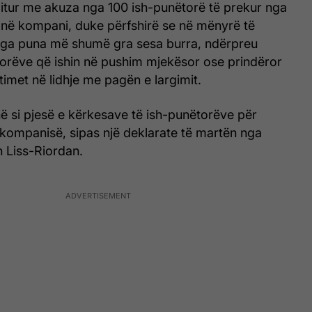
ditur me akuza nga 100 ish-punëtorë të prekur nga
në kompani, duke përfshirë se në mënyrë të
nga puna më shumë gra sesa burra, ndërpreu
torëve që ishin në pushim mjekësor ose prindëror
imet në lidhje me pagën e largimit.
ë si pjesë e kërkesave të ish-punëtorëve për
 kompanisë, sipas një deklarate të martën nga
 Liss-Riordan.