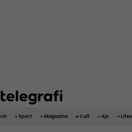
ech
Sport
Magazina
Cult
Ajo
Life