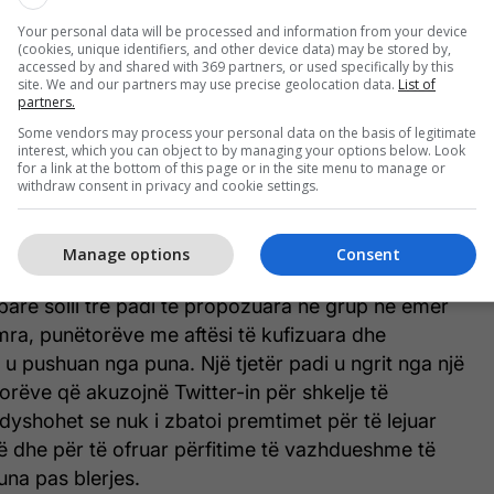
r që nga koha kur Musk mori pushtetin është
Your personal data will be processed and information from your device
(cookies, unique identifiers, and other device data) may be stored by,
e tmerrshme dhe ne do të ndjekim çdo rrugë për të
accessed by and shared with 369 partners, or used specifically by this
ët dhe për të nxjerrë nga Twitter kompensimin që u
site. We and our partners may use precise geolocation data.
List of
partners.
 të ditur Liss-Riordan në deklaratë. Ajo shtoi se
Some vendors may process your personal data on the basis of legitimate
rrë ankesa nga qindra ish-punëtorë të Twitter dhe
interest, which you can object to by managing your options below. Look
m "valën e parë" të kërkesave të arbitrazhit.
for a link at the bottom of this page or in the site menu to manage or
withdraw consent in privacy and cookie settings.
ëm t'i luftojmë ata një nga një, në emër të mijëra
cialë nëse kjo bëhet e nevojshme", tha ajo.
Manage options
Consent
parë solli tre padi të propozuara në grup në emër
mra, punëtorëve me aftësi të kufizuara dhe
u pushuan nga puna. Një tjetër padi u ngrit nga një
orëve që akuzojnë Twitter-in për shkelje të
dyshohet se nuk i zbatoi premtimet për të lejuar
ë dhe për të ofruar përfitime të vazhdueshme të
na pas blerjes.