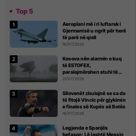
Top 5
Aeroplani më i ri luftarak i
Gjermanisë u ngrit për herë
të parë në qiell
16/07/2026
Kosova nën alarmin e kuq
të ESTOFEX,
paralajmërohen stuhi të
fuqishme me breshër dhe
21/07/2026
erëra të forta
Sllovenët zbulojnë se sa do
të fitojë Vincic për gjykimin
e finales së Kupës së Botës
18/07/2026
Legjenda e Spanjës
befason: Lë jashtë Messin