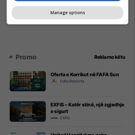
Manage options
Promo
Reklamo këtu
Oferta e Korrikut në FAFA Sun
Fafa Resorts
EXFIS – Katër stinë, një zgjedhje
e sigurt
EXFIS