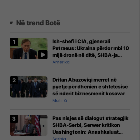
Në trend Botë
Ish-shefi i CIA, gjenerali
Petraeus: Ukraina përdor mbi 10
mijë dronë në ditë, SHBA-ja
mbetet shumë prapa në
Amerika
prodhim
Dritan Abazoviqi merret në
pyetje për dhënien e shtetësisë
së nderit biznesmenit kosovar
Mali i Zi
Pas nisjes së dialogut strategjik
SHBA-Serbi, Serwer kritikon
Uashingtonin: Anashkaluat
Banjskën, sulmin ndaj KFOR-it
Serbia