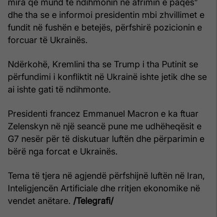
mira që mund të ndihmonin në afrimin e paqes”
dhe tha se e informoi presidentin mbi zhvillimet e
fundit në fushën e betejës, përfshirë pozicionin e
forcuar të Ukrainës.
Ndërkohë, Kremlini tha se Trump i tha Putinit se
përfundimi i konfliktit në Ukrainë ishte jetik dhe se
ai ishte gati të ndihmonte.
Presidenti francez Emmanuel Macron e ka ftuar
Zelenskyn në një seancë pune me udhëheqësit e
G7 nesër për të diskutuar luftën dhe përparimin e
bërë nga forcat e Ukrainës.
Tema të tjera në agjendë përfshijnë luftën në Iran,
Inteligjencën Artificiale dhe rritjen ekonomike në
vendet anëtare.
/Telegrafi/