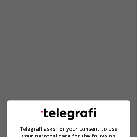
Ukraina
Franca
Donald Trump
Rusia
Vladimir Putin
Shba
Volodymyr Zelensky
Telegrafi asks for your consent to use
your personal data for the following