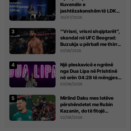
Kuvendin e
jashtëzakonshëm të LDK-
së
30/07/2026
“Vrisni, vrisni shqiptarët”,
skandal në UFC Beograd:
Buzukja u përball me thirrje
anti-shqiptare nga
01/08/2026
tribunat
Një pleskavicë e ngrënë
nga Dua Lipa në Prishtinë
në orën 04:28 të mëngjesit
- dhe bota digjitale serbe
03/08/2026
shpall gjendjen e luftës
Mirlind Daku mes lotëve
përshëndetet me Rubin
Kazanin, do të fitojë
miliona te Spartak Moska
02/08/2026