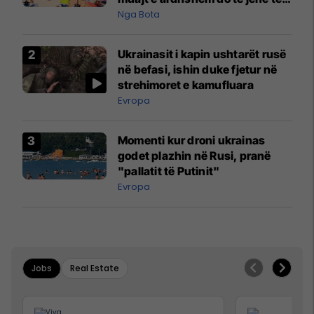
pazakontë
Nga Bota
Ukrainasit i kapin ushtarët rusë
në befasi, ishin duke fjetur në
strehimoret e kamufluara
Evropa
Momenti kur droni ukrainas
godet plazhin në Rusi, pranë
"pallatit të Putinit"
Evropa
Jobs
Real Estate