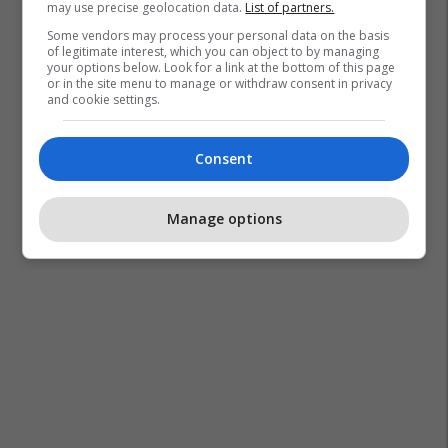
may use precise geolocation data.
List of partners.
Some vendors may process your personal data on the basis
of legitimate interest, which you can object to by managing
your options below. Look for a link at the bottom of this page
or in the site menu to manage or withdraw consent in privacy
and cookie settings.
Consent
Shba
Donald Trump
Irani
Lufta Në Iran
Manage options