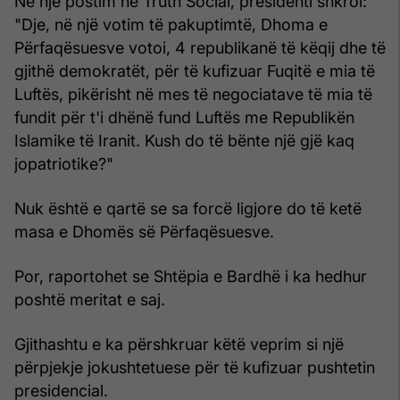
Në një postim në Truth Social, presidenti shkroi:
"Dje, në një votim të pakuptimtë, Dhoma e
Përfaqësuesve votoi, 4 republikanë të këqij dhe të
gjithë demokratët, për të kufizuar Fuqitë e mia të
Luftës, pikërisht në mes të negociatave të mia të
fundit për t'i dhënë fund Luftës me Republikën
Islamike të Iranit. Kush do të bënte një gjë kaq
jopatriotike?"
Nuk është e qartë se sa forcë ligjore do të ketë
masa e Dhomës së Përfaqësuesve.
Por, raportohet se Shtëpia e Bardhë i ka hedhur
poshtë meritat e saj.
Gjithashtu e ka përshkruar këtë veprim si një
përpjekje jokushtetuese për të kufizuar pushtetin
presidencial.