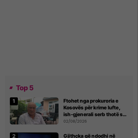
Top 5
Ftohet nga prokuroria e
Kosovës për krime lufte,
ish-gjenerali serb thotë se
dikush e tradhtoi në
02/08/2026
Beograd
Gjithçka që ndodhi në