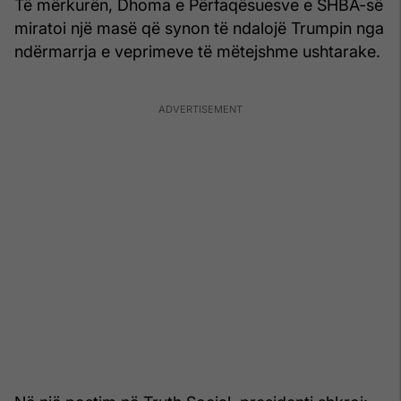
Të mërkurën, Dhoma e Përfaqësuesve e SHBA-së
miratoi një masë që synon të ndalojë Trumpin nga
ndërmarrja e veprimeve të mëtejshme ushtarake.