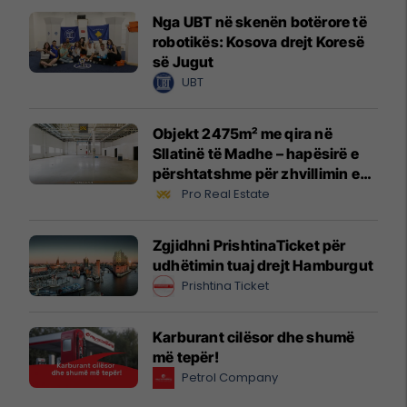
Nga UBT në skenën botërore të
robotikës: Kosova drejt Koresë
së Jugut
UBT
Objekt 2475m² me qira në
Sllatinë të Madhe – hapësirë e
përshtatshme për zhvillimin e
biznesit #16068
Pro Real Estate
Zgjidhni PrishtinaTicket për
udhëtimin tuaj drejt Hamburgut
Prishtina Ticket
Karburant cilësor dhe shumë
më tepër!
Petrol Company