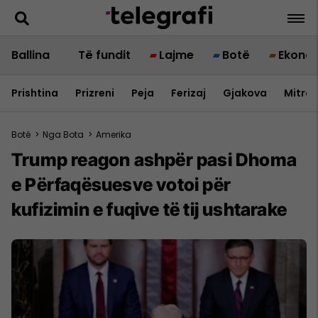
Ballina
Të fundit
Lajme
Botë
Ekono
Prishtina
Prizreni
Peja
Ferizaj
Gjakova
Mitrov
Botë
>
Nga Bota
>
Amerika
Trump reagon ashpër pasi Dhoma
e Përfaqësuesve votoi për
kufizimin e fuqive të tij ushtarake