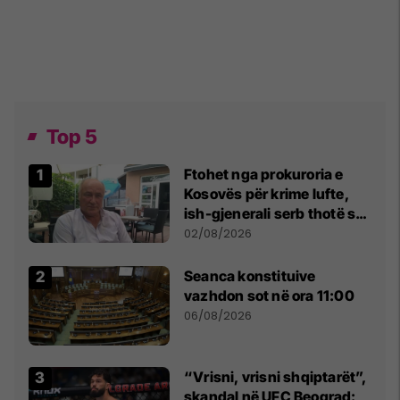
Top 5
Ftohet nga prokuroria e
Kosovës për krime lufte,
ish-gjenerali serb thotë se
dikush e tradhtoi në
02/08/2026
Beograd
Seanca konstituive
vazhdon sot në ora 11:00
06/08/2026
“Vrisni, vrisni shqiptarët”,
skandal në UFC Beograd: