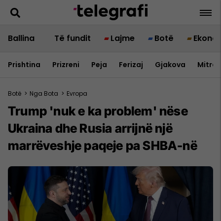
Ballina
Të fundit
Lajme
Botë
Ekono
Prishtina
Prizreni
Peja
Ferizaj
Gjakova
Mitrov
Botë
>
Nga Bota
>
Evropa
Trump 'nuk e ka problem' nëse
Ukraina dhe Rusia arrijnë një
marrëveshje paqeje pa SHBA-në