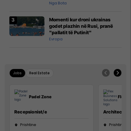
pazakontë
Nga Bota
Momenti kur droni ukrainas
godet plazhin në Rusi, pranë
"pallatit të Putinit"
Evropa
Jobs
Real Estate
Padel Zone
Flex B
Recepsionist/e
Architect
Prishtine
Prishtinë