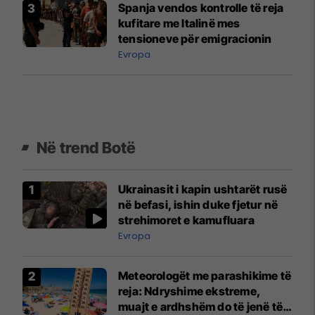
Spanja vendos kontrolle të reja
kufitare me Italinë mes
tensioneve për emigracionin
Evropa
Në trend Botë
Ukrainasit i kapin ushtarët rusë
në befasi, ishin duke fjetur në
strehimoret e kamufluara
Evropa
Meteorologët me parashikime të
reja: Ndryshime ekstreme,
muajt e ardhshëm do të jenë të