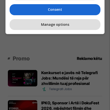
Consent
Manage options
Promo
Reklamo këtu
Konkurset e javës në Telegrafi
Jobs: Mundësi të reja për
zhvillimin tuaj profesional
Telegrafi Jobs
IPKO, Sponsor i Artë i DokuFest
2026, mbështet filmin dhe