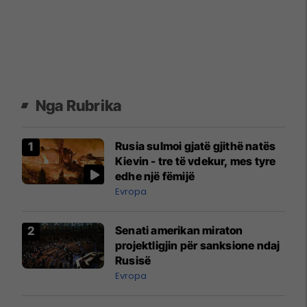
Nga Rubrika
Rusia sulmoi gjatë gjithë natës
Kievin - tre të vdekur, mes tyre
edhe një fëmijë
Evropa
Senati amerikan miraton
projektligjin për sanksione ndaj
Rusisë
Evropa