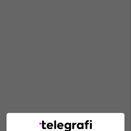
Vladimir Putin
Rusia
Ukraina
Donald Trump
Shba
Volodymyr Zelensky
Kriza Në Ukrainë