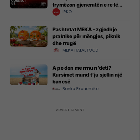
frymëzon gjeneratën e re të
krijuesve
IPKO
Pashtetat MEKA - zgjedhje
praktike për mëngjes, piknik
dhe rrugë
MEKA HALAL FOOD
A po don me rrnu n’deti?
Kursimet mund t’ju sjellin një
banesë
Banka Ekonomike