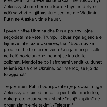
Presidenti i SHBA-së është takuar me Volodymyr
Zelensky shumë herë që kur u kthye në detyrë,
ndërsa zhvilloi gjithashtu bisedime me Vladimir
Putin në Alaska vitin e kaluar.
I pyetur nëse Ukraina dhe Rusia po zhvillojnë
negociata më vete, Trump, i cituar nga agjencia e
lajmeve Interfax e Ukrainës, tha: "Epo, nuk ka
problem. Le të merren vesh. Unë jam ai që i solli
në këtë pozicion dhe mendoj se kjo do të
zgjidhet. Mendoj se po i afrohemi vendit ku duhet
të jenë Rusia dhe Ukraina, por mendoj se kjo do
të zgjidhet".
Të premten, Putin hodhi poshtë një propozim nga
Zelensky për bisedime ballë për ballë mbi luftën,
duke pretenduar se nuk shihte "asnjë kuptim" në
organizimin e një takimi. /Telegrafi/