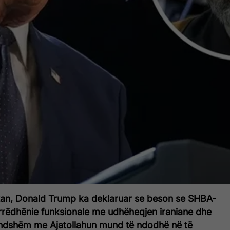
kan, Donald Trump ka deklaruar se beson se SHBA-
rëdhënie funksionale me udhëheqjen iraniane dhe
undshëm me Ajatollahun mund të ndodhë në të