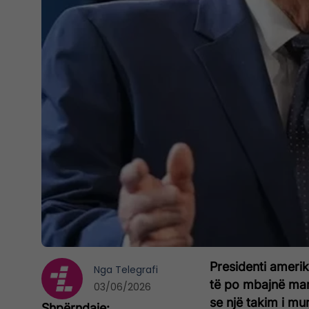
Presidenti ameri
Nga
Telegrafi
të po mbajnë mar
03/06/2026
se një takim i m