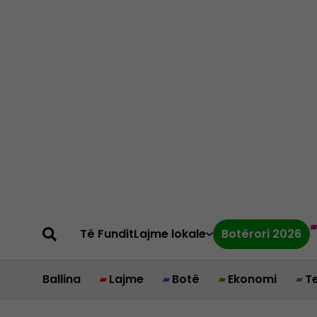
Të Fundit
Lajme lokale
Botërori 2026
Ballina
Lajme
Botë
Ekonomi
T