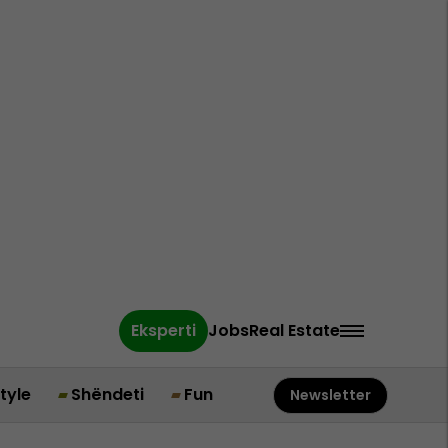
Eksperti
Jobs
Real Estate
style
Shëndeti
Fun
Newsletter