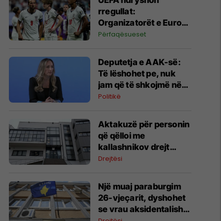
UEFA ndryshon
rregullat:
Organizatorët e Euro
2028 nuk kualifikohen
Përfaqësueset
direkt
Deputetja e AAK-së:
Të lëshohet pe, nuk
jam që të shkojmë në
zgjedhje të reja
Politikë
Aktakuzë për personin
që qëlloi me
kallashnikov drejt
autobusit në Malishevë
Drejtësi
Një muaj paraburgim
26-vjeçarit, dyshohet
se vrau aksidentalisht
babanë e tij në Strellc
Drejtësi