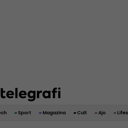
ech
Sport
Magazina
Cult
Ajo
Life