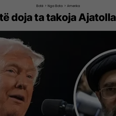
Botë
>
Nga Bota
>
Amerika
ë doja ta takoja Ajatoll