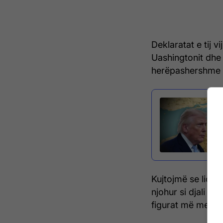
Deklaratat e tij 
Uashingtonit dhe 
herëpashershme di
Kujtojmë se lideri
njohur si djali i 
figurat më me ndi