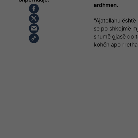
ardhmen.
“Ajatollahu është
se po shkojmë mja
shumë gjasë do ta
kohën apo rrethana