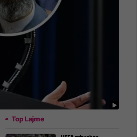
Top Lajme