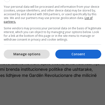
ë klerik dhe politikan iranian që prej vitesh ka
Your personal data will be processed and information from your device
dësishëm prapa skenave në aparatin shtetëror.
(cookies, unique identifiers, and other device data) may be stored by,
accessed by and shared with 369 partners, or used specifically by this
site. We and our partners may use precise geolocation data.
List of
r ngushtë me Gardën Revolucionare Islamike (IRGC)
partners.
sigurisë, duke u konsideruar si një ndër figurat që
Some vendors may process your personal data on the basis of legitimate
interest, which you can object to by managing your options below. Look
dimmarrjet strategjike të vendit, pavarësisht
for a link at the bottom of this page or in the site menu to manage or
ofili të lartë publik.
withdraw consent in privacy and cookie settings.
biografike, ai ka lindur në vitin 1969 në Mashhad
Manage options
Consent
r në seminaret fetare në Qom, një nga qendrat
meve islame në Iran. Gjatë viteve, ai ka ndërtuar një
kimi brenda institucioneve politike dhe ushtarake,
es lidhjeve me Gardën Revolucionare dhe milicinë