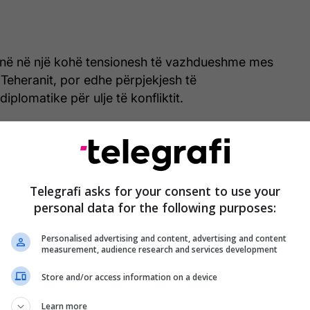
vijnë në një kohë tensionesh të vazhdueshme mes
Teheranit, por edhe përpjekjesh të
plomatike për ulje të konfliktit.
GJITHÇKA, MINUTË PAS MINUTE - Sa jemi
afër paqes mes SHBA-së dhe Iranit
Telegrafi asks for your consent to use your
personal data for the following purposes:
Personalised advertising and content, advertising and content
 i ri iranian është Ajatollah Mojtaba Khamenei, i
measurement, audience research and services development
liderit të ndjerë iranian Ali Khamenei dhe një nga
Store and/or access information on a device
kim brenda strukturave të pushtetit në Iran.
Learn more