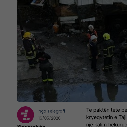
Të paktën tetë pe
Nga
Telegrafi
kryeqytetin e Taj
16/05/2026
një kalim hekuru