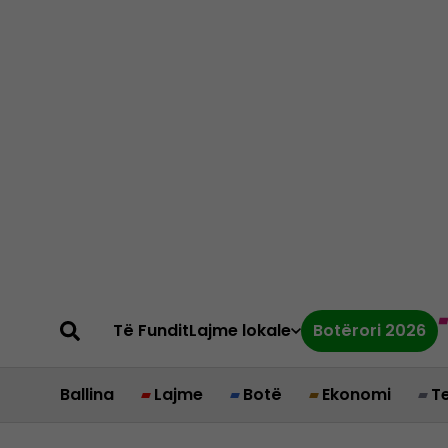
Të Fundit
Lajme lokale
Botërori 2026
Ballina
Lajme
Botë
Ekonomi
T