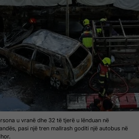
rsona u vranë dhe 32 të tjerë u lënduan në
landës, pasi një tren mallrash goditi një autobus në
dhor.