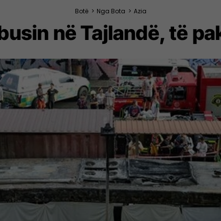
Botë
>
Nga Bota
>
Azia
busin në Tajlandë, të pa