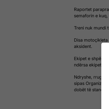
Raportet parapra
semaforin e kuq, 
Treni nuk mundi 
Disa motoçikleta d
aksident.
Ekipet e shpëtimi
ndërsa ekipet e z
Ndryshe, rrugët 
sipas Organizatës
dobët të standard