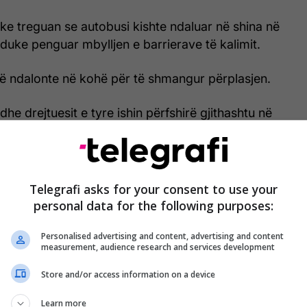
ke treguan se autobusi kishte ndaluar në shina në
duke penguar mbylljen e barrierave të kalimit.
të ndalonte në kohë për të shmangur përplasjen.
he drejtuesit e tyre ishin përfshirë gjithashtu në
t punuan për të nxjerrë viktimat nga rrënojat,
jarrfikësve u përpoqën të shuanin flakët.
Telegrafi asks for your consent to use your
personal data for the following purposes:
e Tajlandës janë ndër më vdekjeprurëset në botë,
 Botërore të Shëndetësisë, për shkak të zbatimit të
Personalised advertising and content, advertising and content
measurement, audience research and services development
eve të sigurisë.
/Telegrafi/
Store and/or access information on a device
Learn more