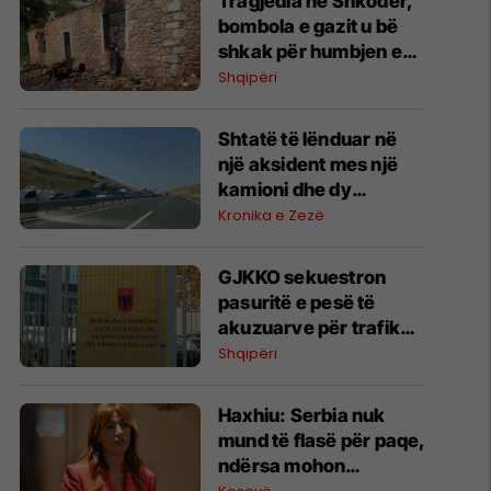
Tragjedia në Shkodër,
bombola e gazit u bë
shkak për humbjen e
jetës së nënës dhe dy
Shqipëri
fëmijëve
Shtatë të lënduar në
një aksident mes një
kamioni dhe dy
veturave në
Kronika e Zezë
autostradën “Ibrahim
Rugova”
GJKKO sekuestron
pasuritë e pesë të
akuzuarve për trafik
droge, bllokohen
Shqipëri
banesa, vetura dhe
llogari bankare
Haxhiu: Serbia nuk
mund të flasë për paqe,
ndërsa mohon