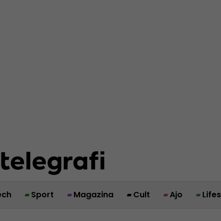
ech
Sport
Magazina
Cult
Ajo
Life