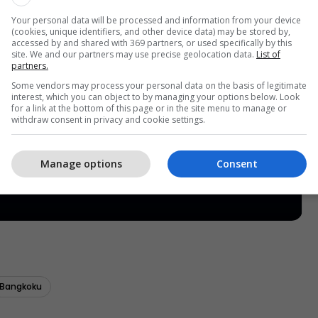
Your personal data will be processed and information from your device
(cookies, unique identifiers, and other device data) may be stored by,
accessed by and shared with 369 partners, or used specifically by this
site. We and our partners may use precise geolocation data.
List of
partners.
Some vendors may process your personal data on the basis of legitimate
interest, which you can object to by managing your options below. Look
for a link at the bottom of this page or in the site menu to manage or
withdraw consent in privacy and cookie settings.
Manage options
Consent