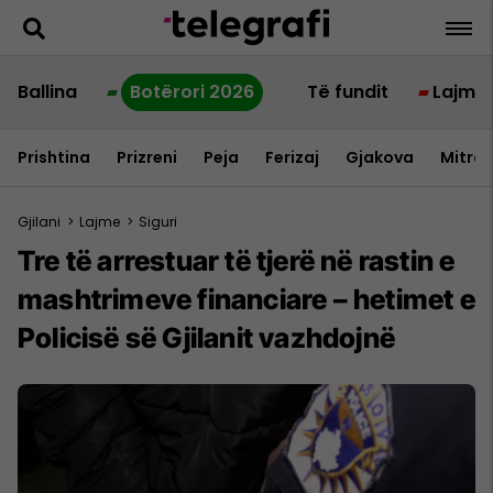
Ballina
Botërori 2026
Të fundit
Lajme
Prishtina
Prizreni
Peja
Ferizaj
Gjakova
Mitrov
Gjilani
>
Lajme
>
Siguri
Tre të arrestuar të tjerë në rastin e
mashtrimeve financiare – hetimet e
Policisë së Gjilanit vazhdojnë