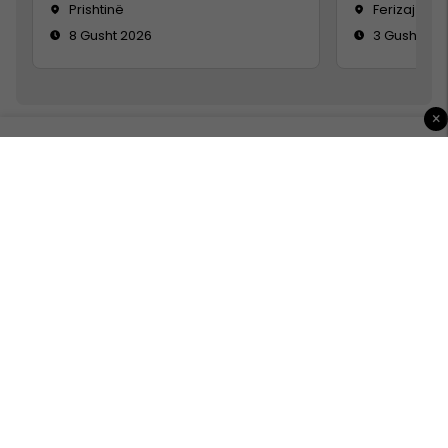
Prishtinë
Ferizaj
8 Gusht 2026
3 Gusht 20
×