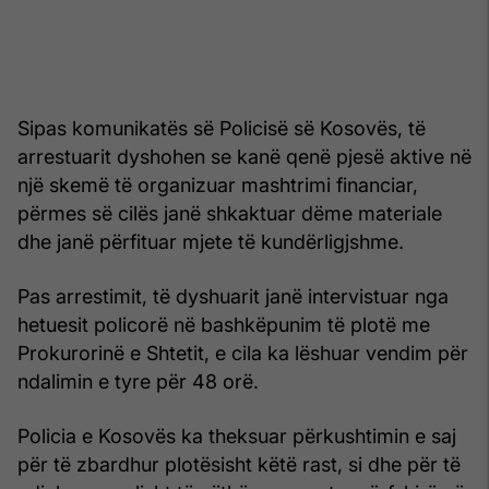
Sipas komunikatës së Policisë së Kosovës, të
arrestuarit dyshohen se kanë qenë pjesë aktive në
një skemë të organizuar mashtrimi financiar,
përmes së cilës janë shkaktuar dëme materiale
dhe janë përfituar mjete të kundërligjshme.
Pas arrestimit, të dyshuarit janë intervistuar nga
hetuesit policorë në bashkëpunim të plotë me
Prokurorinë e Shtetit, e cila ka lëshuar vendim për
ndalimin e tyre për 48 orë.
Policia e Kosovës ka theksuar përkushtimin e saj
për të zbardhur plotësisht këtë rast, si dhe për të