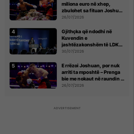
miliona euro në xhep,
zbulohet sa fituan Joshua
e Prenga
26/07/2026
Gjithçka që ndodhi në
Kuvendin e
jashtëzakonshëm të LDK-
së
30/07/2026
E rrëzoi Joshuan, por nuk
arriti ta mposhtë – Prenga
bie me nokaut në raundin e
dytë
26/07/2026