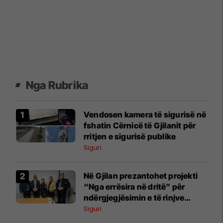
Nga Rubrika
Vendosen kamera të sigurisë në
fshatin Cërnicë të Gjilanit për
rritjen e sigurisë publike
Siguri
Në Gjilan prezantohet projekti
“Nga errësira në dritë” për
ndërgjegjësimin e të rinjve
kundër dukurive negative
Siguri