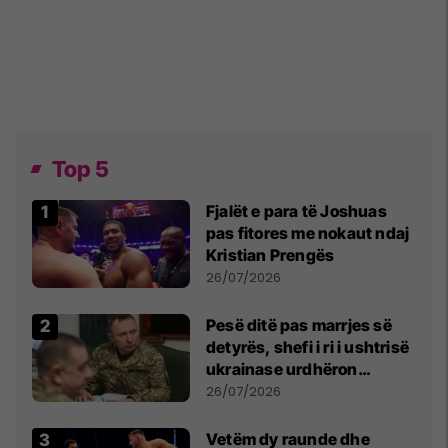
Top 5
Fjalët e para të Joshuas
pas fitores me nokaut ndaj
Kristian Prengës
26/07/2026
Pesë ditë pas marrjes së
detyrës, shefi i ri i ushtrisë
ukrainase urdhëron
kontroll të madh
26/07/2026
Vetëm dy raunde dhe