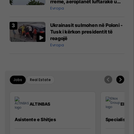
rreme, aeroplanët luftarakë u
ngritën në ajër për të
Evropa
interceptuar fluturaken e Qatar
Airways që po shkonte drejt
Ukrainasit sulmohen në Poloni -
Mançesterit
Tusk i kërkon presidentit të
reagojë
Evropa
Jobs
Real Estate
ALTINBAS
Elkos
Asistente e Shitjes
Specialist Mi