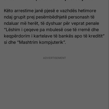
Këto arrestime janë pjesë e vazhdës hetimore
ndaj grupit prej pesëmbëdhjetë personash të
ndaluar më herët, të dyshuar për veprat penale
“Lëshim i çeqeve pa mbulesë ose të rremë dhe
keqpërdorim i kartelave të bankës apo të kreditit”
si dhe “Mashtrim kompjuterik”.