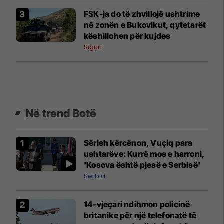
FSK-ja do të zhvillojë ushtrime
në zonën e Bukovikut, qytetarët
këshillohen për kujdes
Siguri
Në trend Botë
Sërish kërcënon, Vuçiq para
ushtarëve: Kurrë mos e harroni,
'Kosova është pjesë e Serbisë'
Serbia
14-vjeçari ndihmon policinë
britanike për një telefonatë të