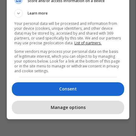
Store and/or access information on a device
Learn more
Your personal data will be processed and information from
Policia Ne Gjilan
Arrestim
your device (cookies, unique identifiers, and other device
data) may be stored by, accessed by and shared with 369
partners, or used specifically by this site. We and our partners
may use precise geolocation data.
List of partners.
Some vendors may process your personal data on the basis
of legitimate interest, which you can object to by managing
your options below. Look for a link at the bottom of this page
or in the site menu to manage or withdraw consent in privacy
and cookie settings.
Consent
Manage options