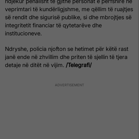
ndjekur penalisht të gjithë personat e përfshirë në
veprimtari të kundërligjshme, me qëllim të ruajtjes
së rendit dhe sigurisë publike, si dhe mbrojtjes së
integritetit financiar të qytetarëve dhe
institucioneve.
Ndryshe, policia njofton se hetimet për këtë rast
janë ende në zhvillim dhe priten të sjellin të tjera
detaje në ditët në vijim.
/Telegrafi/