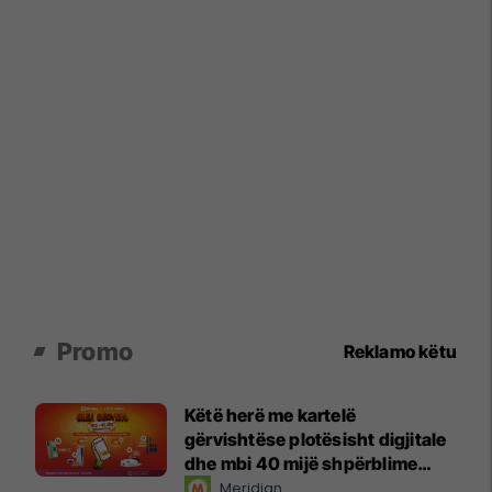
Promo
Reklamo këtu
Këtë herë me kartelë
gërvishtëse plotësisht digjitale
dhe mbi 40 mijë shpërblime
instant!
Meridian