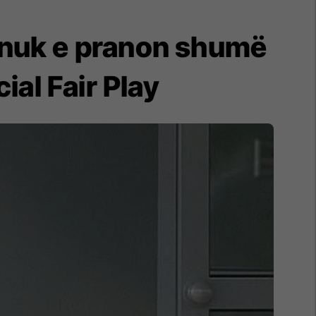
a nuk e pranon shumë
ial Fair Play