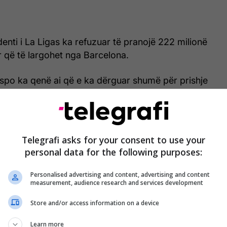
denti i La Ligas ka refuzuar të pranojë 222 milionë
ar që të largohet nga Barcelona.
spo ka qenë ai që e ka dërguar shumë për prishje
një dokument të bankës me shumën e 222 milionë
Telegrafi asks for your consent to use your
personal data for the following purposes:
Neymar arrin në Portugali
për teste mjekësore (Foto)
Personalised advertising and content, advertising and content
measurement, audience research and services development
Store and/or access information on a device
Learn more