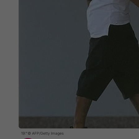
19:"© AFP/Getty Images