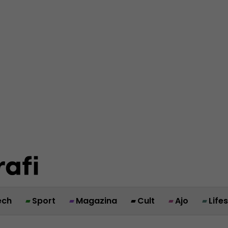
ech
Sport
Magazina
Cult
Ajo
Life