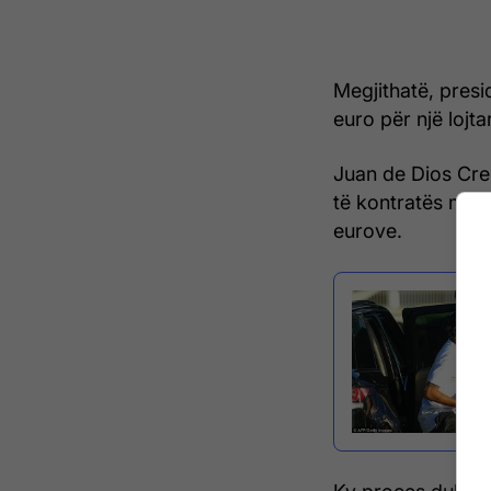
Megjithatë, presi
euro për një lojt
Juan de Dios Cre
të kontratës me 
eurove.