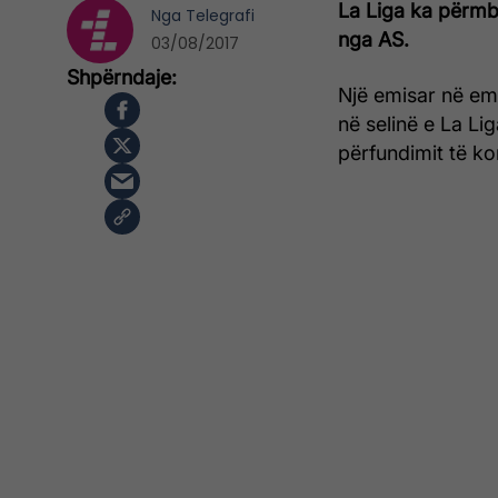
La Liga ka përmbu
Nga
Telegrafi
nga AS.
03/08/2017
Një emisar në e
në selinë e La Li
përfundimit të ko