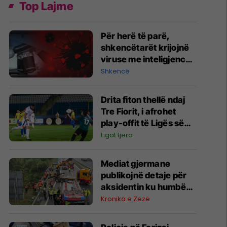
Top Lajme
Për herë të parë,
shkencëtarët krijojnë
viruse me inteligjencë
artificiale
Shkencë
Drita fiton thellë ndaj
Tre Fiorit, i afrohet
play-offit të Ligës së
Konferencës
Ligat tjera
Mediat gjermane
publikojnë detaje për
aksidentin ku humbën
jetën tre mërgimtarë
Kronika e Zezë
nga Komogllava e
Ferizajt