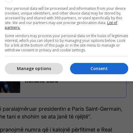
 depozitohej në La Liga, institucion i cili, siç ishte
esidenti Javier Tebas, e hodhi poshtë
Your personal data will be processed and information from your device
(cookies, unique identifiers, and other device data) may be stored by,
kë thënë se shkelet dukshëm Financial Fair Play
accessed by and shared with 369 partners, or used specifically by this
site. We and our partners may use precise geolocation data.
List of
partners.
Some vendors may process your personal data on the basis of legitimate
uk e paguan klauzolaën e plotë ne do t’i
interest, which you can object to by managing your options below. Look
kishte thënë Tebas për Sport dhe AS.
for a link at the bottom of this page or in the site menu to manage or
withdraw consent in privacy and cookie settings.
Manage options
Consent
Neymar do t’i kushtojë PSG-së 502
milionë euro
 paralajmëruar presidentin e Paris Saint-Germain,
e tani e shohim se ata janë të njëjtë”.
pranojmë numra që i kalojnë përfitimet e Real