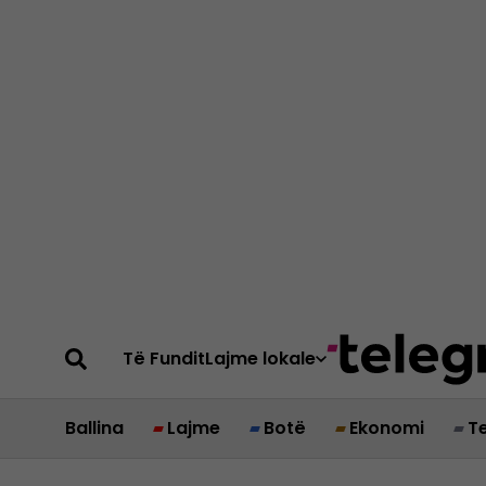
Të Fundit
Lajme lokale
Ballina
Lajme
Botë
Ekonomi
T