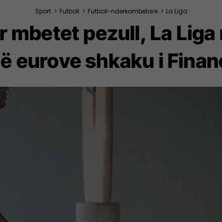
Sport
>
Futboll
>
Futboll-nderkombetare
>
La Liga
r mbetet pezull, La Lig
ë eurove shkaku i Financ