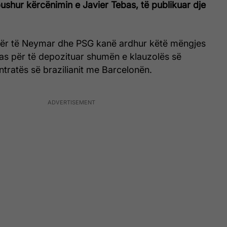
shur kërcënimin e Javier Tebas, të publikuar dje
mër të Neymar dhe PSG kanë ardhur këtë mëngjes
gas për të depozituar shumën e klauzolës së
ntratës së brazilianit me Barcelonën.