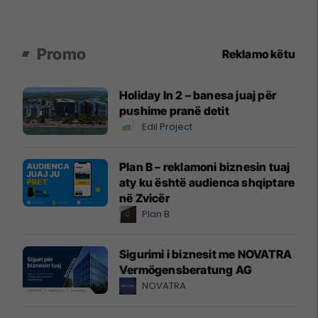
Promo
Reklamo këtu
Holiday In 2 – banesa juaj për
pushime pranë detit
Edil Project
Plan B – reklamoni biznesin tuaj
aty ku është audienca shqiptare
në Zvicër
Plan B
Sigurimi i biznesit me NOVATRA
Vermögensberatung AG
NOVATRA