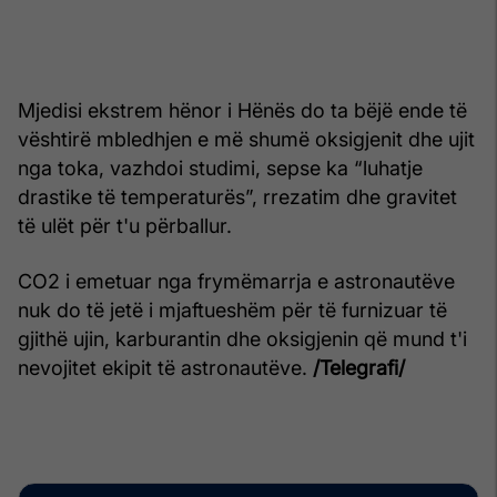
Mjedisi ekstrem hënor i Hënës do ta bëjë ende të
vështirë mbledhjen e më shumë oksigjenit dhe ujit
nga toka, vazhdoi studimi, sepse ka “luhatje
drastike të temperaturës”, rrezatim dhe gravitet
të ulët për t'u përballur.
CO2 i emetuar nga frymëmarrja e astronautëve
nuk do të jetë i mjaftueshëm për të furnizuar të
gjithë ujin, karburantin dhe oksigjenin që mund t'i
nevojitet ekipit të astronautëve.
/Telegrafi/