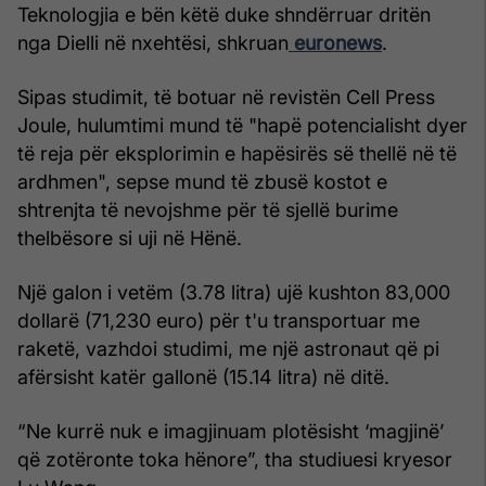
Teknologjia e bën këtë duke shndërruar dritën
nga Dielli në nxehtësi, shkruan
euronews
.
Sipas studimit, të botuar në revistën Cell Press
Joule, hulumtimi mund të "hapë potencialisht dyer
të reja për eksplorimin e hapësirës së thellë në të
ardhmen", sepse mund të zbusë kostot e
shtrenjta të nevojshme për të sjellë burime
thelbësore si uji në Hënë.
Një galon i vetëm (3.78 litra) ujë kushton 83,000
dollarë (71,230 euro) për t'u transportuar me
raketë, vazhdoi studimi, me një astronaut që pi
afërsisht katër gallonë (15.14 litra) në ditë.
“Ne kurrë nuk e imagjinuam plotësisht ‘magjinë’
që zotëronte toka hënore”, tha studiuesi kryesor