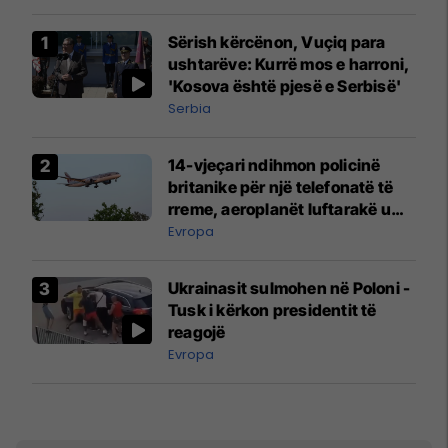
Sërish kërcënon, Vuçiq para
ushtarëve: Kurrë mos e harroni,
'Kosova është pjesë e Serbisë'
Serbia
14-vjeçari ndihmon policinë
britanike për një telefonatë të
rreme, aeroplanët luftarakë u
ngritën në ajër për të
Evropa
interceptuar fluturaken e Qatar
Airways që po shkonte drejt
Ukrainasit sulmohen në Poloni -
Mançesterit
Tusk i kërkon presidentit të
reagojë
Evropa