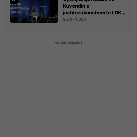
Kuvendin e
jashtëzakonshëm të LDK-
së
30/07/2026