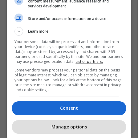
content measurement, audience research and
services development
Store and/or access information on a device
Learn more
Your personal data will be processed and information from
your device (cookies, unique identifiers, and other device
data) may be stored by, accessed by and shared with 369
partners, or used specifically by this site. We and our partners
may use precise geolocation data.
List of partners.
Some vendors may process your personal data on the basis
of legitimate interest, which you can object to by managing
your options below. Look for a link at the bottom of this page
or in the site menu to manage or withdraw consent in privacy
and cookie settings.
Toka
Hëna
Hong Kong
Consent
Manage options