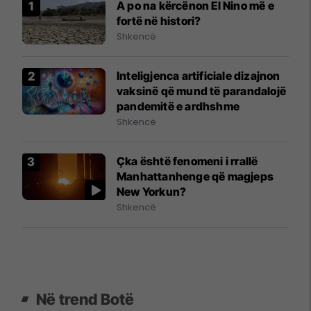
A po na kërcënon El Nino më e
fortë në histori?
Shkencë
Inteligjenca artificiale dizajnon
vaksinë që mund të parandalojë
pandemitë e ardhshme
Shkencë
Çka është fenomeni i rrallë
Manhattanhenge që magjeps
New Yorkun?
Shkencë
Në trend Botë