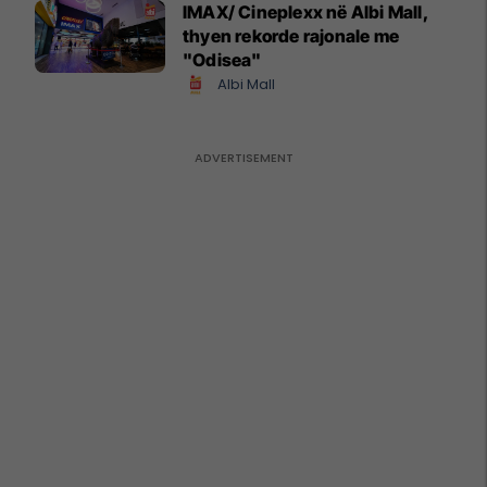
IMAX/ Cineplexx në Albi Mall,
thyen rekorde rajonale me
"Odisea"
Albi Mall