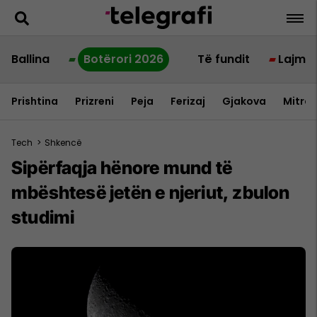
Ballina
Botërori 2026
Të fundit
Lajme
Prishtina
Prizreni
Peja
Ferizaj
Gjakova
Mitrov
Tech
>
Shkencë
Sipërfaqja hënore mund të
mbështesë jetën e njeriut, zbulon
studimi