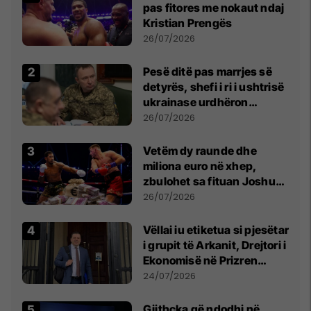
pas fitores me nokaut ndaj
Kristian Prengës
26/07/2026
Pesë ditë pas marrjes së
detyrës, shefi i ri i ushtrisë
ukrainase urdhëron
kontroll të madh
26/07/2026
Vetëm dy raunde dhe
miliona euro në xhep,
zbulohet sa fituan Joshua
e Prenga
26/07/2026
Vëllai iu etiketua si pjesëtar
i grupit të Arkanit, Drejtori i
Ekonomisë në Prizren
mohon pretendimet
24/07/2026
Gjithçka që ndodhi në