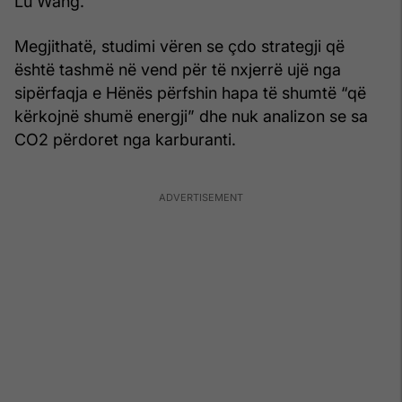
Lu Wang.
Megjithatë, studimi vëren se çdo strategji që
është tashmë në vend për të nxjerrë ujë nga
sipërfaqja e Hënës përfshin hapa të shumtë “që
kërkojnë shumë energji” dhe nuk analizon se sa
CO2 përdoret nga karburanti.